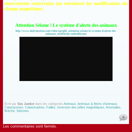
mouvements souterrains qui entraînent des modifications du
champ magnétique.
Attention Séisme ! Le système d'alerte des animaux
http://www.dailymotion.com/video/xpcqbh_attention-seisme-le-systeme-d-alerte-des-
animaux_tech#from=embediframe
Écrit par
Sos Justice
dans les catégories
Animaux
,
Animaux & Morts d'animaux
,
Cataclysmes
,
Catastrophes, Failles
,
Inversion des pôles magnétiques, Anomalies,
Brèche
,
Séismes
0
Les commentaires sont fermés.