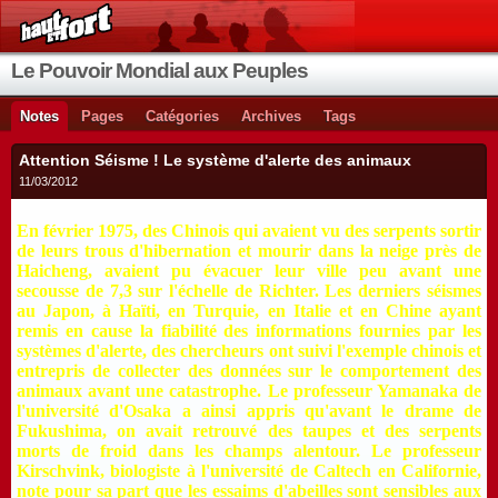
Le Pouvoir Mondial aux Peuples
Notes
Pages
Catégories
Archives
Tags
Attention Séisme ! Le système d'alerte des animaux
11/03/2012
En février 1975, des Chinois qui avaient vu des serpents sortir
de leurs trous d'hibernation et mourir dans la neige près de
Haicheng, avaient pu évacuer leur ville peu avant une
secousse de 7,3 sur l'échelle de Richter. Les derniers séismes
au Japon, à Haïti, en Turquie, en Italie et en Chine ayant
remis en cause la fiabilité des informations fournies par les
systèmes d'alerte, des chercheurs ont suivi l'exemple chinois et
entrepris de collecter des données sur le comportement des
animaux avant une catastrophe. Le professeur Yamanaka de
l'université d'Osaka a ainsi appris qu'avant le drame de
Fukushima, on avait retrouvé des taupes et des serpents
morts de froid dans les champs alentour. Le professeur
Kirschvink, biologiste à l'université de Caltech en Californie,
note pour sa part que les essaims d'abeilles sont sensibles aux