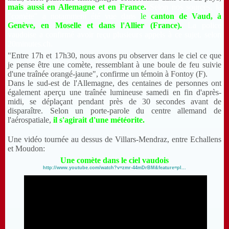
mais aussi en Allemagne et en France.
Selon nos sources, la
"comète" a notamment été vue dans
le
canton de Vaud, à
Genève, en Moselle et dans l'Allier (France).
La police
vaudoise a confirmé avoir reçu plusieurs appels à ce sujet, selon
20minutes.ch.
"Entre 17h et 17h30, nous avons pu observer dans le ciel ce que
je pense être une comète, ressemblant à une boule de feu suivie
d'une traînée orangé-jaune", confirme un témoin à Fontoy (F).
Dans le sud-est de l'Allemagne, des centaines de personnes ont
également aperçu une traînée lumineuse samedi en fin d'après-
midi, se déplaçant pendant près de 30 secondes avant de
disparaître. Selon un porte-parole du centre allemand de
l'aérospatiale,
il s'agirait d'une météorite.
Une vidéo tournée au dessus de Villars-Mendraz, entre Echallens
et Moudon:
Une comète dans le ciel vaudois
http://www.youtube.com/watch?v=zmr-44mDrBM&feature=pl...