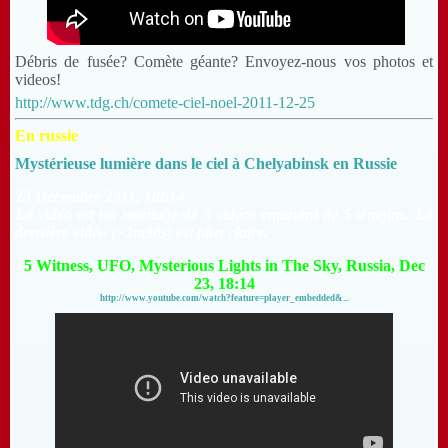
Débris de fusée? Comète géante? Envoyez-nous vos photos et
videos!
http://www.tdg.ch/comete-ciel-noel-2011-12-25
En russie
Mystérieuse lumière dans le ciel à Chelyabinsk en Russie
23 Décembre 2011
, 18h14
La vidéo est un montage de 5 vidéos émanant de 5 témoins. La
dernière vidéo (~3m30s) est plus claire.
5 Witness, UFO, Mysterious Lights in The Sky, Russia, Dec
23, 18:14
http://www.youtube.com/watch?feature=player_embedded&...