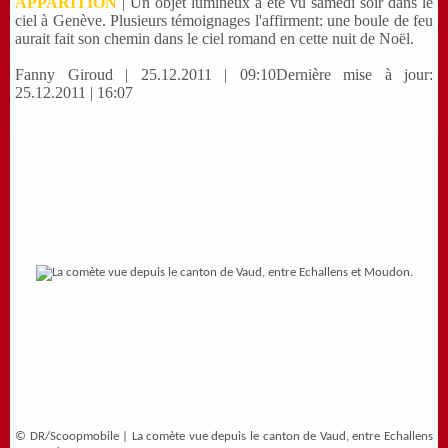
APPARITION
|
Un objet lumineux a été vu samedi soir dans le
ciel à Genève. Plusieurs témoignages l'affirment: une boule de feu
aurait fait son chemin dans le ciel romand en cette nuit de Noël.
Fanny Giroud | 25.12.2011 | 09:10
Dernière mise à jour:
25.12.2011 | 16:07
© DR/Scoopmobile | La comète vue depuis le canton de Vaud, entre Echallens