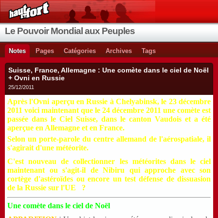
Le Pouvoir Mondial aux Peuples
Notes
Pages
Catégories
Archives
Tags
Suisse, France, Allemagne : Une comète dans le ciel de Noël
+ Ovni en Russie
25/12/2011
Après l'Ovni aperçu en Russie à Chelyabinsk, le 23 décembre
2011 voici maintenant que le 24 décembre 2011 une comète est
passée dans le Ciel Suisse, dans le canton Vaudois et a été
aperçue en Allemagne et en France.
Selon un porte-parole du centre allemand de l'aérospatiale,
il
s'agirait d'une météorite.
C'est nouveau de collectionner les météorites dans le ciel
maintenant ou s'agit-il de Nibiru qui approche avec son
cortège d'astéroïdes ou encore un test défense de dissuasion
de la Russie sur l'UE ?
Une comète dans le ciel de Noël