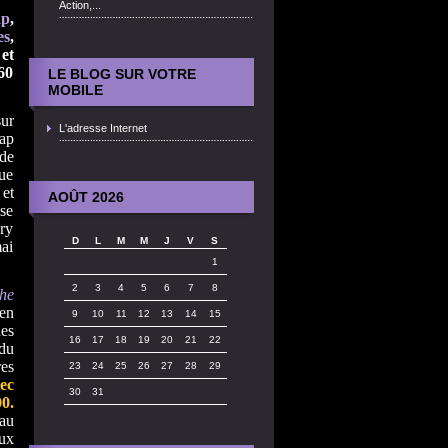
Action,...
p
,
es
,
et
60
LE BLOG SUR VOTRE
MOBILE
ur
L'adresse Internet
map
de
que
 et
AOÛT 2026
ase
ry
D
L
M
M
J
V
S
ai
1
2
3
4
5
6
7
8
the
en
9
10
11
12
13
14
15
des
16
17
18
19
20
21
22
 du
res
23
24
25
26
27
28
29
ec
30
31
00.
eau
ux