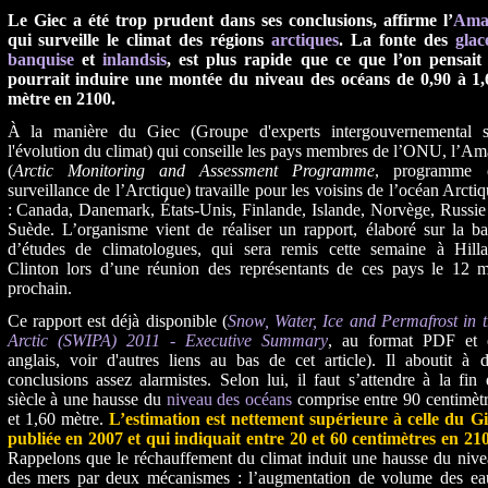
Le Giec a été trop prudent dans ses conclusions, affirme l’
Ama
qui surveille le climat des régions
arctiques
. La fonte des
glac
banquise
et
inlandsis
, est plus rapide que ce que l’on pensait 
pourrait induire une montée du niveau des océans de 0,90 à 1,
mètre en 2100.
À la manière du Giec (Groupe d'experts intergouvernemental s
l'évolution du climat) qui conseille les pays membres de l’ONU, l’A
(
Arctic Monitoring and Assessment Programme
, programme 
surveillance de l’Arctique) travaille pour les voisins de l’océan Arcti
: Canada, Danemark, États-Unis, Finlande, Islande, Norvège, Russie
Suède. L’organisme vient de réaliser un rapport, élaboré sur la b
d’études de climatologues, qui sera remis cette semaine à Hilla
Clinton lors d’une réunion des représentants de ces pays le 12 m
prochain.
Ce rapport est déjà disponible (
Snow, Water, Ice and Permafrost in 
Arctic (SWIPA) 2011 - Executive Summary
, au format PDF et 
anglais, voir d'autres liens au bas de cet article). Il aboutit à 
conclusions assez alarmistes. Selon lui, il faut s’attendre à la fin
siècle à une hausse du
niveau des océans
comprise entre 90 centimèt
et 1,60 mètre.
L’estimation est nettement supérieure à celle du Gi
publiée en 2007 et qui indiquait entre 20 et 60 centimètres en 21
Rappelons que le réchauffement du climat induit une hausse du niv
des mers par deux mécanismes : l’augmentation de volume des ea