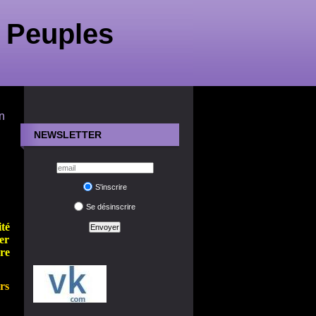
 Peuples
n
NEWSLETTER
S'inscrire
Se désinscrire
té
er
re
rs