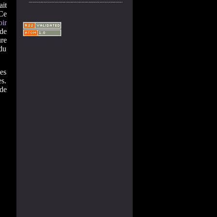
ait
Ce
ir
 de
ure
 du
es
es.
 de