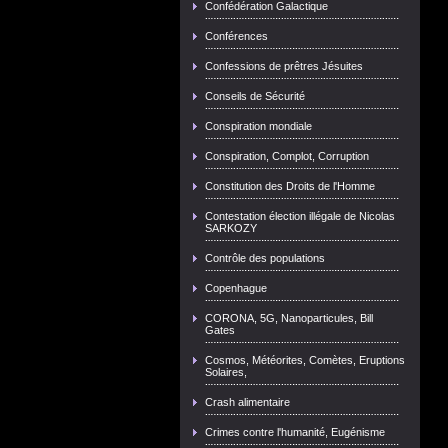
Confédération Galactique
Conférences
Confessions de prêtres Jésuites
Conseils de Sécurité
Conspiration mondiale
Conspiration, Complot, Corruption
Constitution des Droits de l'Homme
Contestation élection illégale de Nicolas
SARKOZY
Contrôle des populations
Copenhague
CORONA, 5G, Nanoparticules, Bill
Gates
Cosmos, Météorites, Comètes, Eruptions
Solaires,
Crash alimentaire
Crimes contre l'humanité, Eugénisme