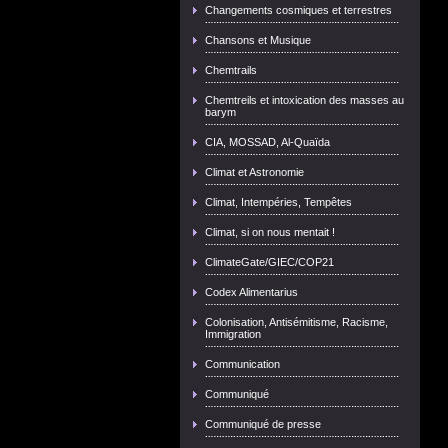
Changements cosmiques et terrestres
Chansons et Musique
Chemtrails
Chemtreils et intoxication des masses au
barym
CIA, MOSSAD, Al-Quaïda
Climat et Astronomie
Climat, Intempéries, Tempêtes
Climat, si on nous mentait !
ClimateGate/GIEC/COP21
Codex Alimentarius
Colonisation, Antisémitisme, Racisme,
Immigration
Communication
Communiqué
Communiqué de presse