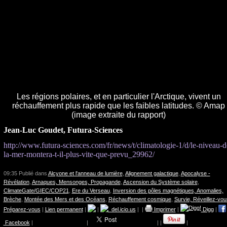
Les régions polaires, et en particulier l'Arctique, vivent un
réchauffement plus rapide que les faibles latitudes. © Amap
(image extraite du rapport)
Jean-Luc Goudet, Futura-Sciences
http://www.futura-sciences.com/fr/news/t/climatologie-1/d/le-niveau-d
la-mer-montera-t-il-plus-vite-que-prevu_29962/
09:35 Publié dans
Alcyone et l'anneau de lumière
,
Alignement galactique
,
Apocalyse -
Révélation
,
Arnaques, Mensonges, Propagande
,
Ascension du Système solaire
,
ClimateGate/GIEC/COP21
,
Ere du Verseau
,
Inversion des pôles magnétiques, Anomalies,
Brèche
,
Montée des Mers et des Océans
,
Réchauffement cosmique
,
Survie, Réveillez-vou
Préparez-vous
|
Lien permanent
|
|
del.icio.us
|
|
Imprimer
|
Digg
|
Facebook
|
|
|
|
|