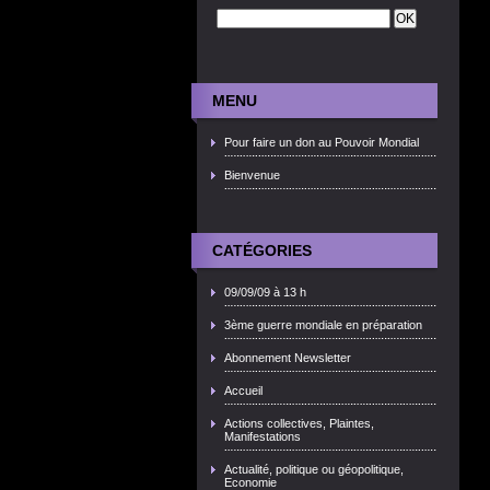
MENU
Pour faire un don au Pouvoir Mondial
Bienvenue
CATÉGORIES
09/09/09 à 13 h
3ème guerre mondiale en préparation
Abonnement Newsletter
Accueil
Actions collectives, Plaintes,
Manifestations
Actualité, politique ou géopolitique,
Economie