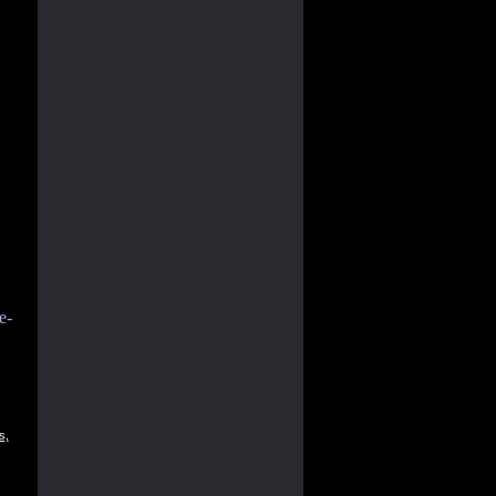
e-
s,