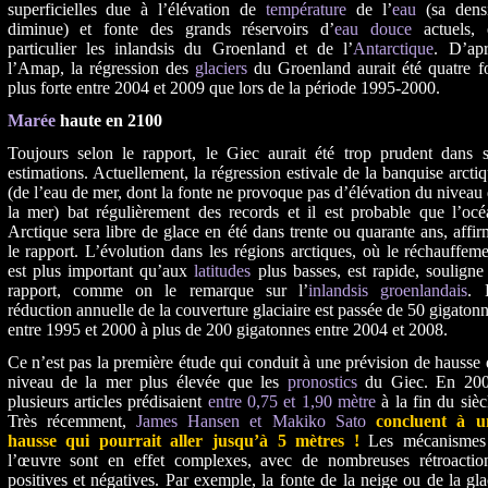
superficielles due à l’élévation de
température
de l’
eau
(sa densi
diminue) et fonte des grands réservoirs d’
eau douce
actuels, 
particulier les inlandsis du Groenland et de l’
Antarctique
. D’apr
l’Amap, la régression des
glaciers
du Groenland aurait été quatre f
plus forte entre 2004 et 2009 que lors de la période 1995-2000.
Marée
haute en 2100
Toujours selon le rapport, le Giec aurait été trop prudent dans s
estimations. Actuellement, la régression estivale de la banquise arcti
(de l’eau de mer, dont la fonte ne provoque pas d’élévation du niveau
la mer) bat régulièrement des records et il est probable que l’oc
Arctique sera libre de glace en été dans trente ou quarante ans, affi
le rapport. L’évolution dans les régions arctiques, où le réchauffem
est plus important qu’aux
latitudes
plus basses, est rapide, souligne
rapport, comme on le remarque sur l’
inlandsis groenlandais
. 
réduction annuelle de la couverture glaciaire est passée de 50 gigaton
entre 1995 et 2000 à plus de 200 gigatonnes entre 2004 et 2008.
Ce n’est pas la première étude qui conduit à une prévision de hausse
niveau de la mer plus élevée que les
pronostics
du Giec. En 200
plusieurs articles prédisaient
entre 0,75 et 1,90 mètre
à la fin du sièc
Très récemment,
James Hansen et Makiko Sato
concluent à u
hausse qui pourrait aller jusqu’à 5 mètres !
Les mécanismes
l’œuvre sont en effet complexes, avec de nombreuses rétroaction
positives et négatives. Par exemple, la fonte de la neige ou de la gl