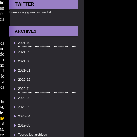
té
TWITTER
en
Tweets de @pouvoirmondial
ès
ois
ARCHIVES
es
2021-10
que
2021-09
 de
éan
2021-08
rme
ent
2021-01
 le
2020-12
La
nes
2020-11
2020-06
 du
9,
2020-05
le.
2020-04
ne
 à
2019-05
s,
ace
Toutes les archives