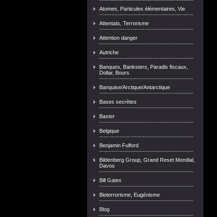
Atomes, Particules élémentaires, Vie
Attentats, Terrorisme
Attention danger
Autriche
Banques, Banksters, Paradis fiscaux,
Dollar, Bours
Banquise/Arctique/Antarctique
Bases secrètes
Baxter
Belgique
Benjamin Fulford
Bildenberg Group, Grand Reset Mondial,
Davos
Bill Gates
Bioterrorisme, Eugénisme
Blog