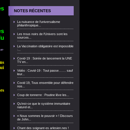
es
NOTES RÉCENTES
La nuisance de l'universalisme
philanthropique...
es
Les trous noirs de l'Univers sont les
du
sources...
La Vaccination obligatoire est impossible
ar-
:...
Covid-19 : Soirée de lancement la UNE
ns
TV en...
ui
Vidéo : Covid-19 : Tout passe……. sauf
leur...
Covid 19, Tous ensemble pour défendre
nos...
es
Coup de tonnerre : Poutine lève les...
Qu'est-ce que le système immunitaire
naturel et...
« Nous sommes le pouvoir » ! Discours
de John...
Chant des soignant-es arlesien.nes !