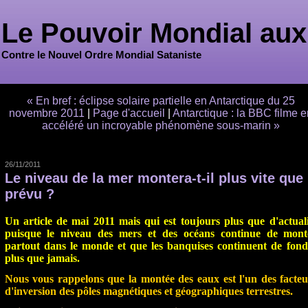
Le Pouvoir Mondial aux
Contre le Nouvel Ordre Mondial Sataniste
« En bref : éclipse solaire partielle en Antarctique du 25
novembre 2011
|
Page d'accueil
|
Antarctique : la BBC filme e
accéléré un incroyable phénomène sous-marin »
26/11/2011
Le niveau de la mer montera-t-il plus vite que
prévu ?
Un article de mai 2011 mais qui est toujours plus que d'actuali
puisque le niveau des mers et des océans continue de mont
partout dans le monde et que les banquises continuent de fond
plus que jamais.
Nous vous rappelons que la montée des eaux est l'un des facteu
d'inversion des pôles magnétiques et géographiques terrestres.