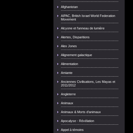
Afghanistan
AIPAC, British Israel World Federation
Movement
Alcyone et l'anneau de lumière
Alertes, Disparitions
Alex Jones
Alignement galactique
Alimentation
Amiante
Anciennes Civilisations, Les Mayas et
2011/2012
Angleterre
Animaux
Animaux & Morts d'animaux
Apocalyse - Révélation
Appel à témoins