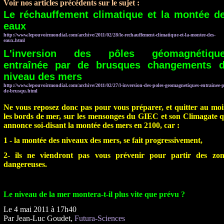
Voir nos articles précédents sur le sujet
:
Le réchauffement climatique et la montée d
eaux
http://www.lepouvoirmondial.com/archive/2011/02/28/le-rechauffement-climatique-et-la-montee-des-
eaux.html
L'inversion des pôles géomagnétiqu
entraînée par de brusques changements 
niveau des mers
http://www.lepouvoirmondial.com/archive/2011/02/27/l-inversion-des-poles-geomagnetiques-entrainee-p
de-brusqu.html
Ne vous reposez donc pas pour vous préparer, et quitter au moi
les bords de mer, sur les mensonges du GIEC et son Climagate q
annonce soi-disant la montée des mers en 2100, car :
1 - la montée des niveaux des mers, se fait progressivement,
2- ils ne viendront pas vous prévenir pour partir des zon
dangereuses.
Le niveau de la mer montera-t-il plus vite que prévu ?
Le 4 mai 2011 à 17h40
Par Jean-Luc Goudet,
Futura-Sciences