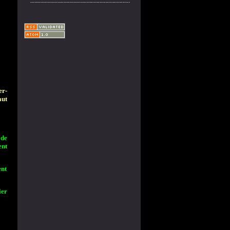
er-
aut
 de
ent
ent
ier