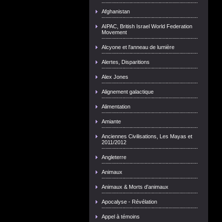
Afghanistan
AIPAC, British Israel World Federation
Movement
Alcyone et l'anneau de lumière
Alertes, Disparitions
Alex Jones
Alignement galactique
Alimentation
Amiante
Anciennes Civilisations, Les Mayas et
2011/2012
Angleterre
Animaux
Animaux & Morts d'animaux
Apocalyse - Révélation
Appel à témoins