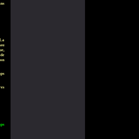
ans
 La
eau
ue,
 de
ion
mps
res
mps