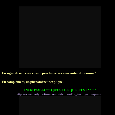
Un signe de notre ascension prochaine vers une autre dimension ?
En complément, un phénomène inexpliqué.
INCROYABLE!!!! QU'EST CE QUE C'EST?????
http://www.dailymotion.com/video/xasf1c_incroyable-qu-est...