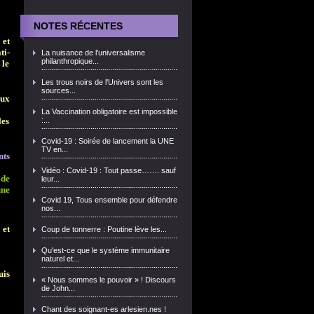
NOTES RÉCENTES
 et
ti-
La nuisance de l'universalisme
philanthropique...
 le
Les trous noirs de l'Univers sont les
sources...
aux
La Vaccination obligatoire est impossible
les
:...
Covid-19 : Soirée de lancement la UNE
TV en...
nts
Vidéo : Covid-19 : Tout passe……. sauf
 de
leur...
une
Covid 19, Tous ensemble pour défendre
nos...
 et
Coup de tonnerre : Poutine lève les...
Qu'est-ce que le système immunitaire
naturel et...
uis
« Nous sommes le pouvoir » ! Discours
de John...
Chant des soignant-es arlesien.nes !