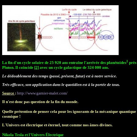
1
La fin d'un cycle solaire de 25 920 ans entraîne l'arrivée des planétoïdes
près
Pluton. Il coïncide
[2]
avec un cycle galactique de 324 000 ans.
Le dédoublement des temps (passé, présent, futur) est à notre service.
Très efficace, son application dans le quotidien est à la portée de tous.
Source
:
http://www.garnier-malet.com/
Il n'est donc pas question de la
fin du monde.
Quelle prétention de penser cela pour les ignorants de la mécanique quantique
cosmique !
L'Univers est électrique et éternel, tout comme nos âmes divines.
Nikola Tesla et l'Univers Électrique