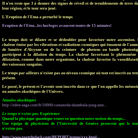
Il n'en reste que 3 à donner des signes de réveil et de tremblements de terre d
leur région, et le tour sera joué.
L'Eruption de l'Etna a perturbé le temps
Eruption de l'Etna...les horloges avancent toutes de 15 minutes!
Le temps doit se dilater et se dédoubler pour favoriser notre ascension.
chaleur émise par les vibrations et radiations cosmiques qui émanent de l'ann
de lumière d'Alcyone ou de la ceinture
de photons ou bande photoniq
participent à la dilation du temps. La chaleur favorisant le phénomène
dilatation, comme dans notre organisme, la chaleur favorise la vasodilatat
des vaisseaux sanguins.
Le temps par ailleurs n'existe pas au niveau cosmique où tout est inscrit au te
présent.
Le passé, le présent et l'avenir sont inscrits dans ce que l'on appelle les mémoi
ou annales akashiques de l'Univers.
Annales akashiques
http://eden-saga.com/fr/10000-castaneda-shambala-jung-ann...
Le temps n'existe pas
. Expérience
Quand la physique quantique remet en question notre notion du temps...
Une équipe de physiciens de l'Université de Genève prouvent que le te
n'existe pas.
http://www.goetgheluck.com/REPORT/temps/xxx.html...