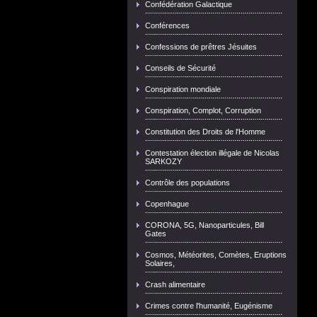
Confédération Galactique
Conférences
Confessions de prêtres Jésuites
Conseils de Sécurité
Conspiration mondiale
Conspiration, Complot, Corruption
Constitution des Droits de l'Homme
Contestation élection illégale de Nicolas
SARKOZY
Contrôle des populations
Copenhague
CORONA, 5G, Nanoparticules, Bill
Gates
Cosmos, Météorites, Comètes, Eruptions
Solaires,
Crash alimentaire
Crimes contre l'humanité, Eugénisme