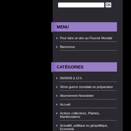
MENU
Pour faire un don au Pouvoir Mondial
Bienvenue
CATÉGORIES
09/09/09 à 13 h
3ème guerre mondiale en préparation
Abonnement Newsletter
Accueil
Actions collectives, Plaintes,
Manifestations
Actualité, politique ou géopolitique,
Economie