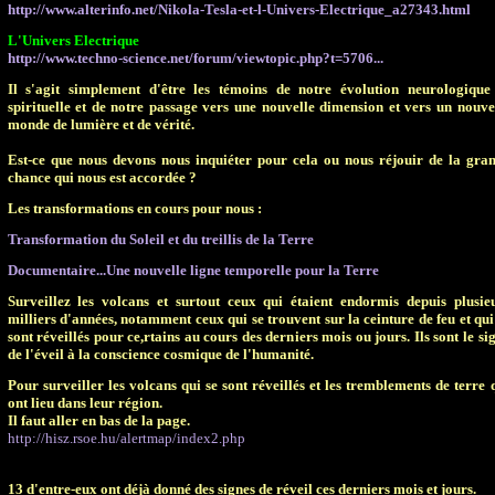
http://www.alterinfo.net/Nikola-Tesla-et-l-Univers-Electrique_a27343.html
L'Univers Electrique
http://www.techno-science.net/forum/viewtopic.php?t=5706...
Il s'agit simplement d'être les témoins de notre évolution neurologique
spirituelle et de notre passage vers une nouvelle dimension et vers un nouv
monde de lumière et de vérité.
Est-ce que nous devons nous inquiéter pour cela ou nous réjouir de la gra
chance qui nous est accordée ?
Les transformations en cours pour nous :
Transformation du Soleil et du treillis de la Terre
Documentaire...Une nouvelle ligne temporelle pour la Terre
Surveillez les volcans et surtout ceux qui étaient endormis depuis plusie
milliers d'années, notamment ceux qui se trouvent sur la ceinture de feu et qui
sont réveillés pour ce,rtains au cours des derniers mois ou jours. Ils sont le si
de l'éveil à la conscience cosmique de l'humanité.
Pour surveiller les volcans qui se sont réveillés et les tremblements de terre 
ont lieu dans leur région.
Il faut aller en bas de la page.
http://hisz.rsoe.hu/alertmap/index2.php
13 d'entre-eux ont déjà donné des signes de réveil ces derniers mois et jours.