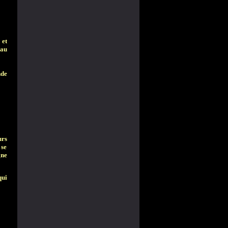
 et
eau
nde
urs
 se
gne
qui