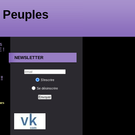
 Peuples
s
 !
NEWSLETTER
!
S'inscrire
Se désinscrire
ues