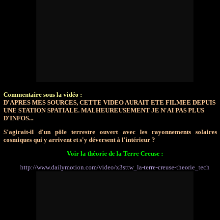
Commentaire sous la vidéo :
D'APRES MES SOURCES, CETTE VIDEO AURAIT ETE FILMEE DEPUIS
UNE STATION SPATIALE. MALHEUREUSEMENT JE N'AI PAS PLUS
D'INFOS...
S'agirait-il d'un pôle terrestre ouvert avec les rayonnements solaires
cosmiques qui y arrivent et s'y déversent à l'intérieur ?
Voir la théorie de la Terre Creuse :
http://www.dailymotion.com/video/x3sttw_la-terre-creuse-theorie_tech