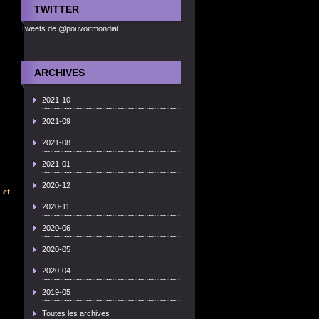
TWITTER
Tweets de @pouvoirmondial
ARCHIVES
2021-10
2021-09
2021-08
2021-01
2020-12
 et
2020-11
2020-06
2020-05
2020-04
2019-05
Toutes les archives