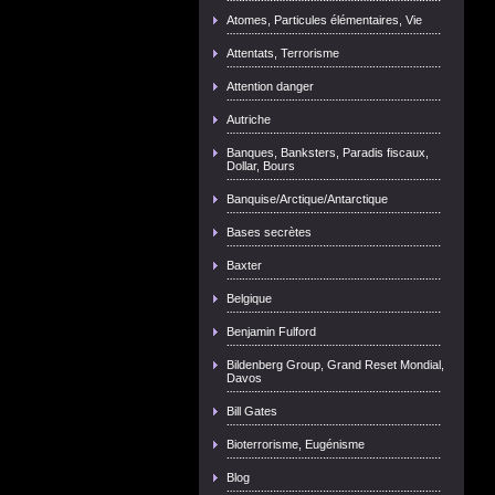
Atomes, Particules élémentaires, Vie
Attentats, Terrorisme
Attention danger
Autriche
Banques, Banksters, Paradis fiscaux,
Dollar, Bours
Banquise/Arctique/Antarctique
Bases secrètes
Baxter
Belgique
Benjamin Fulford
Bildenberg Group, Grand Reset Mondial,
Davos
Bill Gates
Bioterrorisme, Eugénisme
Blog