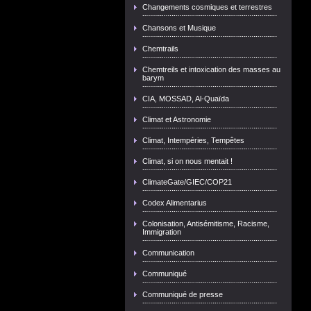
Changements cosmiques et terrestres
Chansons et Musique
Chemtrails
Chemtreils et intoxication des masses au
barym
CIA, MOSSAD, Al-Quaïda
Climat et Astronomie
Climat, Intempéries, Tempêtes
Climat, si on nous mentait !
ClimateGate/GIEC/COP21
Codex Alimentarius
Colonisation, Antisémitisme, Racisme,
Immigration
Communication
Communiqué
Communiqué de presse