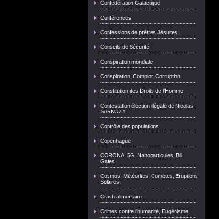
Confédération Galactique
Conférences
Confessions de prêtres Jésuites
Conseils de Sécurité
Conspiration mondiale
Conspiration, Complot, Corruption
Constitution des Droits de l'Homme
Contestation élection illégale de Nicolas
SARKOZY
Contrôle des populations
Copenhague
CORONA, 5G, Nanoparticules, Bill
Gates
Cosmos, Météorites, Comètes, Eruptions
Solaires,
Crash alimentaire
Crimes contre l'humanité, Eugénisme