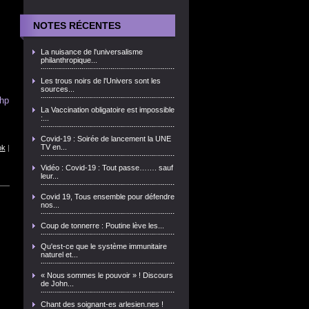
NOTES RÉCENTES
La nuisance de l'universalisme
philanthropique...
Les trous noirs de l'Univers sont les
sources...
hp
La Vaccination obligatoire est impossible
:...
Covid-19 : Soirée de lancement la UNE
TV en...
ok
|
Vidéo : Covid-19 : Tout passe……. sauf
leur...
Covid 19, Tous ensemble pour défendre
nos...
Coup de tonnerre : Poutine lève les...
Qu'est-ce que le système immunitaire
naturel et...
« Nous sommes le pouvoir » ! Discours
de John...
Chant des soignant-es arlesien.nes !