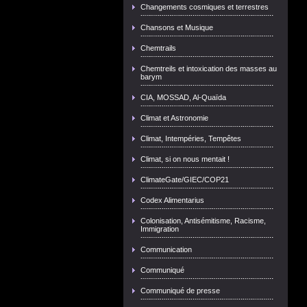
Changements cosmiques et terrestres
Chansons et Musique
Chemtrails
Chemtreils et intoxication des masses au
barym
CIA, MOSSAD, Al-Quaïda
Climat et Astronomie
Climat, Intempéries, Tempêtes
Climat, si on nous mentait !
ClimateGate/GIEC/COP21
Codex Alimentarius
Colonisation, Antisémitisme, Racisme,
Immigration
Communication
Communiqué
Communiqué de presse