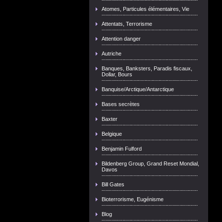
Atomes, Particules élémentaires, Vie
Attentats, Terrorisme
Attention danger
Autriche
Banques, Banksters, Paradis fiscaux,
Dollar, Bours
Banquise/Arctique/Antarctique
Bases secrètes
Baxter
Belgique
Benjamin Fulford
Bildenberg Group, Grand Reset Mondial,
Davos
Bill Gates
Bioterrorisme, Eugénisme
Blog