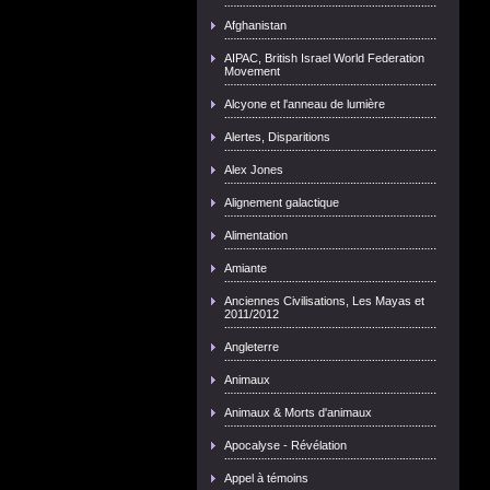
Afghanistan
AIPAC, British Israel World Federation
Movement
Alcyone et l'anneau de lumière
Alertes, Disparitions
Alex Jones
Alignement galactique
Alimentation
Amiante
Anciennes Civilisations, Les Mayas et
2011/2012
Angleterre
Animaux
Animaux & Morts d'animaux
Apocalyse - Révélation
Appel à témoins