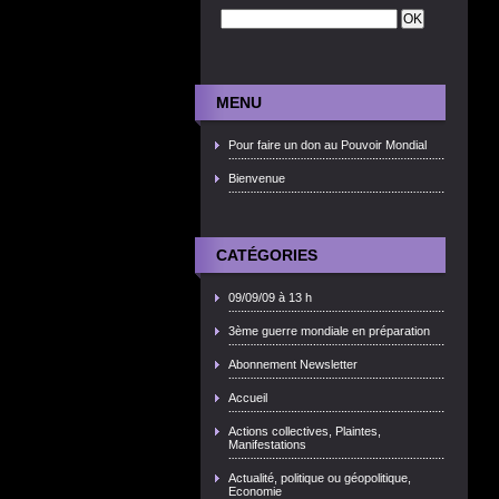
MENU
Pour faire un don au Pouvoir Mondial
Bienvenue
CATÉGORIES
09/09/09 à 13 h
3ème guerre mondiale en préparation
Abonnement Newsletter
Accueil
Actions collectives, Plaintes,
Manifestations
Actualité, politique ou géopolitique,
Economie