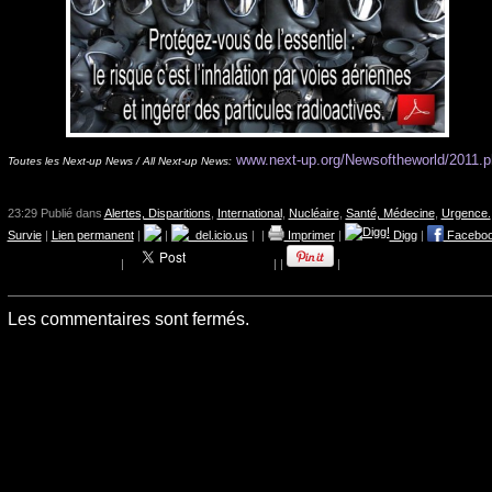
www.next-up.org/Newsoftheworld/2011.p
Toutes les Next-up News / All Next-up News:
23:29 Publié dans
Alertes, Disparitions
,
International
,
Nucléaire
,
Santé, Médecine
,
Urgence.
Survie
|
Lien permanent
|
|
del.icio.us
|
|
Imprimer
|
Digg
|
Facebo
|
|
|
|
Les commentaires sont fermés.