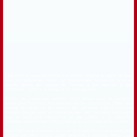
L'
Ark Hotel
se présente comme une version moderne de l'arche de Noé.
Selon les architectes russes, cet établissement futuriste en forme de
coquille géante est capable de "résister à des séismes et des
inondations, même si le niveau de la mer augmente".
En cas de catastrophe naturelle, l'hôtel pourra servir de biosphère
géante pour l'humanité. Par exemple, en cas d'inondations, l'hôtel sera
capable de voguer sur les océans. Des panneaux solaires fourniront
l'énergie indispensable au fonctionnement des machines électriques,
l'eau de pluie sera transformée en eau potable et la végétation
abondante présente dans l'hôtel purifiera l'air et fournira de la nourriture.
Selon l'architecte Alexander Remizov du Studio Remi, cette arche sera
capable d'accueillir jusqu'à 10.000 personnes à son bord. Mieux qu'un