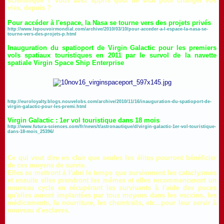
scientifique ? Vous avez appris quoi de vital pour changer vos
vies, depuis ?
Pour accéder à l'espace, la Nasa se tourne vers des projets privés
http://www.lepouvoirmondial.com/archive/2010/03/10/pour-acceder-a-l-espace-la-nasa-se-
tourne-vers-des-projets-p.html
Inauguration du spatioport de Virgin Galactic pour les premiers
vols spatiaux touristiques en 2011 par le survol de la navette
spatiale Virgin Space Ship Enterprise
http://euroloyalty.blogs.nouvelobs.com/archive/2010/11/16/inauguration-du-spatioport-de-
virgin-galactic-pour-les-premi.html
Virgin Galactic : 1er vol touristique dans 18 mois
http://www.futura-sciences.com/fr/news/t/astronautique/d/virgin-galactic-1er-vol-touristique-
dans-18-mois_25396/
Ce qui veut dire en clair que seules les élites pourront bénéficier
de ces moyens de survie.
Elles se mettront à l'abri le temps que surviennent les cataclysmes
et ensuite elles prendront les mêmes et elles recommenceront un
nouveau cycle en récupérant les survivants à l'aide des puces
qu'elles auront implantées par tous moyens dans les vaccins, les
médicaments, la nourriture, les chemtrails, etc...pour leur servir à
nouveau d'esclaves.