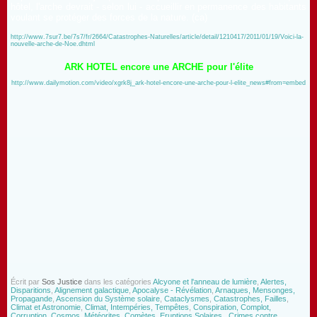
hôtel, l'arche devrait - selon lui - accueillir en permanence des habitants
voulant se protéger des forces de la nature. (ca)
http://www.7sur7.be/7s7/fr/2664/Catastrophes-Naturelles/article/detail/1210417/2011/01/19/Voici-la-
nouvelle-arche-de-Noe.dhtml
ARK HOTEL encore une ARCHE pour l'élite
http://www.dailymotion.com/video/xgrk8j_ark-hotel-encore-une-arche-pour-l-elite_news#from=embed
Écrit par
Sos Justice
dans les catégories
Alcyone et l'anneau de lumière
,
Alertes,
Disparitions
,
Alignement galactique
,
Apocalyse - Révélation
,
Arnaques, Mensonges,
Propagande
,
Ascension du Système solaire
,
Cataclysmes
,
Catastrophes, Failles
,
Climat et Astronomie
,
Climat, Intempéries, Tempêtes
,
Conspiration, Complot,
Corruption
,
Cosmos, Météorites, Comètes, Eruptions Solaires,
,
Crimes contre