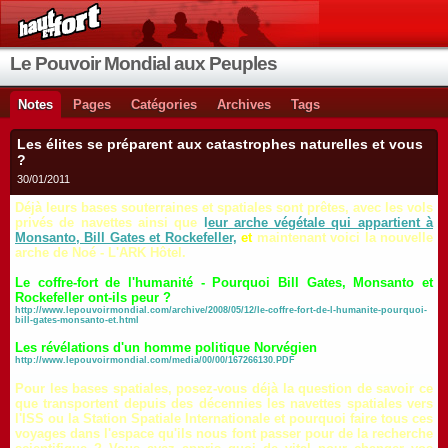
Le Pouvoir Mondial aux Peuples
Notes
Pages
Catégories
Archives
Tags
Les élites se préparent aux catastrophes naturelles et vous
?
30/01/2011
Déjà leurs bases souterraines et spatiales sont prêtes, avec les vols
privés de navettes ainsi que
l
eur arche végétale qui appartient à
Monsanto, Bill Gates et Rockefeller,
et
maintenant voici la nouvelle
arche de Noé - L'ARK Hôtel.
Le coffre-fort de l'humanité - Pourquoi Bill Gates, Monsanto et
Rockefeller ont-ils peur ?
http://www.lepouvoirmondial.com/archive/2008/05/12/le-coffre-fort-de-l-humanite-pourquoi-
bill-gates-monsanto-et.html
Les révélations d'un homme politique Norvégien
http://www.lepouvoirmondial.com/media/00/00/167266130.PDF
Pour les bases spatiales, posez-vous déjà la question de savoir ce
que transportent depuis des décennies les navettes spatiales vers
l'ISS ou la Station Spatiale Internationale et pourquoi faire tous ces
voyages dans l'espace qu'ils nous font passer pour de la recherche