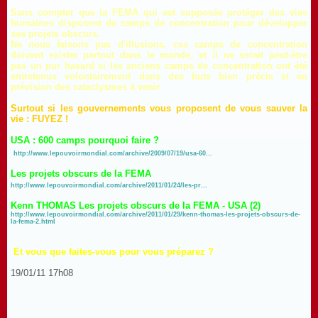
Sans compter que la FEMA qui est supposée protéger des vies
humaines disposent de camps de concentration pour développer
ses projets obscurs.
Ne nous faisons pas d'illusions, ces camps de concentration
doivent exister partout dans le monde, et il ne serait peut-être
pas un pur hasard si les anciens camps de concentration ont été
entretenus volontairement dans des buts bien précis et en
prévision des cataclysmes à venir.
Surtout si les gouvernements vous proposent de vous sauver la
vie : FUYEZ !
USA : 600 camps pourquoi faire ?
http://www.lepouvoirmondial.com/archive/2009/07/19/usa-60...
Les projets obscurs de la FEMA
http://www.lepouvoirmondial.com/archive/2011/01/24/les-pr...
Kenn THOMAS Les projets obscurs de la FEMA - USA (2)
http://www.lepouvoirmondial.com/archive/2011/01/29/kenn-thomas-les-projets-obscurs-de-
la-fema-2.html
Et vous que faites-vous pour vous préparez ?
19/01/11 17h08