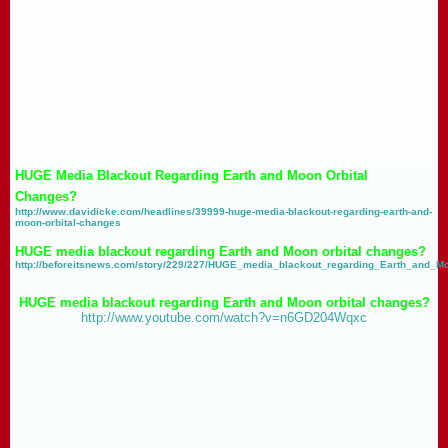
HUGE Media Blackout Regarding Earth and Moon Orbital
Changes?
http://www.davidicke.com/headlines/39999-huge-media-blackout-regarding-earth-and-
moon-orbital-changes
HUGE media blackout regarding Earth and Moon orbital changes?
http://beforeitsnews.com/story/229/227/HUGE_media_blackout_regarding_Earth_and_M
HUGE media blackout regarding Earth and Moon orbital changes?
http://www.youtube.com/watch?v=n6GD204Wqxc