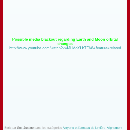
Possible media blackout regarding Earth and Moon orbital
changes
http://www.youtube.com/watch?v=MLMoYLbTFA8&feature=related
Écrit par
Sos Justice
dans les catégories
Alcyone et l'anneau de lumière
,
Alignement