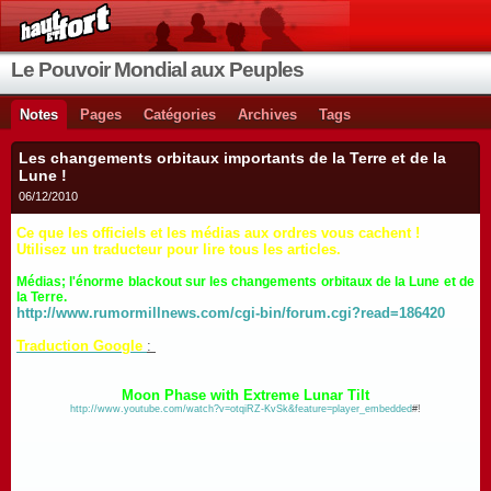
Le Pouvoir Mondial aux Peuples
Notes
Pages
Catégories
Archives
Tags
Les changements orbitaux importants de la Terre et de la
Lune !
06/12/2010
Ce que les officiels et les médias aux ordres vous cachent !
Utilisez un traducteur pour lire tous les articles.
Médias; l'énorme blackout sur les changements orbitaux de la Lune et de
la Terre.
http://www.rumormillnews.com/cgi-bin/forum.cgi?read=186420
Traduction Google
:
Moon Phase with Extreme Lunar Tilt
http://www.youtube.com/watch?v=otqiRZ-KvSk&feature=player_embedded
#!