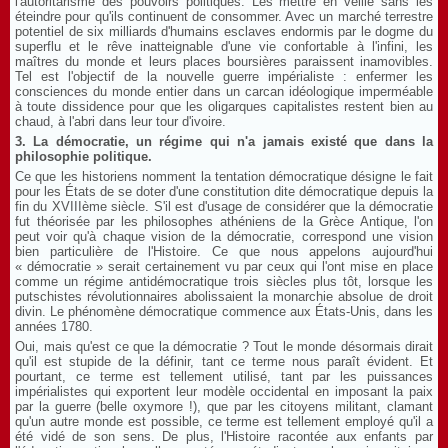
l'autoritarisme des pouvoirs politiques. Les mettre en veille sans les
éteindre pour qu'ils continuent de consommer. Avec un marché terrestre
potentiel de six milliards d'humains esclaves endormis par le dogme du
superflu et le rêve inatteignable d'une vie confortable à l'infini, les
maîtres du monde et leurs places boursières paraissent inamovibles.
Tel est l'objectif de la nouvelle guerre impérialiste : enfermer les
consciences du monde entier dans un carcan idéologique imperméable
à toute dissidence pour que les oligarques capitalistes restent bien au
chaud, à l'abri dans leur tour d'ivoire.
3. La démocratie, un régime qui n'a jamais existé que dans la
philosophie politique.
Ce que les historiens nomment la tentation démocratique désigne le fait
pour les États de se doter d'une constitution dite démocratique depuis la
fin du XVIIIème siècle. S'il est d'usage de considérer que la démocratie
fut théorisée par les philosophes athéniens de la Grèce Antique, l'on
peut voir qu'à chaque vision de la démocratie, correspond une vision
bien particulière de l'Histoire. Ce que nous appelons aujourd'hui
« démocratie » serait certainement vu par ceux qui l'ont mise en place
comme un régime antidémocratique trois siècles plus tôt, lorsque les
putschistes révolutionnaires abolissaient la monarchie absolue de droit
divin. Le phénomène démocratique commence aux États-Unis, dans les
années 1780.
Oui, mais qu'est ce que la démocratie ? Tout le monde désormais dirait
qu'il est stupide de la définir, tant ce terme nous paraît évident. Et
pourtant, ce terme est tellement utilisé, tant par les puissances
impérialistes qui exportent leur modèle occidental en imposant la paix
par la guerre (belle oxymore !), que par les citoyens militant, clamant
qu'un autre monde est possible, ce terme est tellement employé qu'il a
été vidé de son sens. De plus, l'Histoire racontée aux enfants par