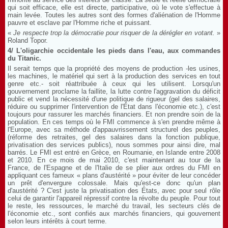
qui soit efficace, elle est directe, participative, où le vote s'effectue à
main levée. Toutes les autres sont des formes d'aliénation de l'Homme
pauvre et esclave par l'Homme riche et puissant.
«
Je respecte trop la démocratie pour risquer de la dérégler en votant.
»
Roland Topor.
4/ L'oligarchie occidentale les pieds dans l'eau, aux commandes
du Titanic.
Il serait temps que la propriété des moyens de production -les usines,
les machines, le matériel qui sert à la production des services en tout
genre etc.- soit réattribuée à ceux qui les utilisent. Lorsqu'un
gouvernement proclame la faillite, la lutte contre l'aggravation du déficit
public et vend la nécessité d'une politique de rigueur (gel des salaires,
réduire ou supprimer l'intervention de l'État dans l'économie etc.), c'est
toujours pour rassurer les marchés financiers. Et non prendre soin de la
population. En ces temps où le FMI commence à s'en prendre même à
l'Europe, avec sa méthode d'appauvrissement structurel des peuples,
(réforme des retraites, gel des salaires dans la fonction publique,
privatisation des services publics), nous sommes pour ainsi dire, mal
barrés. Le FMI est entré en Grèce, en Roumanie, en Islande entre 2008
et 2010. En ce mois de mai 2010, c'est maintenant au tour de la
France, de l'Espagne et de l'Italie de se plier aux ordres du FMI en
appliquant ces fameux « plans d'austérité » pour éviter de leur concéder
un prêt d'envergure colossale. Mais qu'est-ce donc qu'un plan
d'austérité ? C'est juste la privatisation des États, avec pour seul rôle
celui de garantir l'appareil répressif contre la révolte du peuple. Pour tout
le reste, les ressources, le marché du travail, les secteurs clés de
l'économie etc., sont confiés aux marchés financiers, qui gouvernent
selon leurs intérêts à court terme.