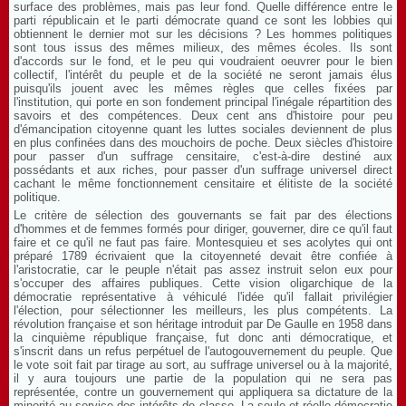
surface des problèmes, mais pas leur fond. Quelle différence entre le
parti républicain et le parti démocrate quand ce sont les lobbies qui
obtiennent le dernier mot sur les décisions ? Les hommes politiques
sont tous issus des mêmes milieux, des mêmes écoles. Ils sont
d'accords sur le fond, et le peu qui voudraient oeuvrer pour le bien
collectif, l'intérêt du peuple et de la société ne seront jamais élus
puisqu'ils jouent avec les mêmes règles que celles fixées par
l'institution, qui porte en son fondement principal l'inégale répartition des
savoirs et des compétences. Deux cent ans d'histoire pour peu
d'émancipation citoyenne quant les luttes sociales deviennent de plus
en plus confinées dans des mouchoirs de poche. Deux siècles d'histoire
pour passer d'un suffrage censitaire, c'est-à-dire destiné aux
possédants et aux riches, pour passer d'un suffrage universel direct
cachant le même fonctionnement censitaire et élitiste de la société
politique.
Le critère de sélection des gouvernants se fait par des élections
d'hommes et de femmes formés pour diriger, gouverner, dire ce qu'il faut
faire et ce qu'il ne faut pas faire. Montesquieu et ses acolytes qui ont
préparé 1789 écrivaient que la citoyenneté devait être confiée à
l'aristocratie, car le peuple n'était pas assez instruit selon eux pour
s'occuper des affaires publiques. Cette vision oligarchique de la
démocratie représentative à véhiculé l'idée qu'il fallait privilégier
l'élection, pour sélectionner les meilleurs, les plus compétents. La
révolution française et son héritage introduit par De Gaulle en 1958 dans
la cinquième république française, fut donc anti démocratique, et
s'inscrit dans un refus perpétuel de l'autogouvernement du peuple. Que
le vote soit fait par tirage au sort, au suffrage universel ou à la majorité,
il y aura toujours une partie de la population qui ne sera pas
représentée, contre un gouvernement qui appliquera sa dictature de la
minorité au service des intérêts de classe. La seule et réelle démocratie