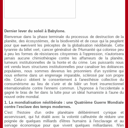
Dernier lever du soleil à Babylone.
Bienvenue dans la phase terminale du processus de destruction de la
planète, des écosystèmes, de la biodiversité et de ceux qui la peuplent
pour que
sur
vivent les préceptes de la globalisation néolibérale. Cette
tyrannie du billet vert, cancer généralisé de l'Humanité qui colonise peu
à peu les formes de résistances citoyennes à l'oppression, n'autorisera
jamais aucune chimiothérapie contre les affameurs de la planète,
tumeurs institutionnelles de la honte et du crime. Les puissants nous
ont vendu leurs structures institutionnelles pour canaliser les doléances
populaires, nous sommes devenus les prisonniers d'un système qui
nous enferme dans un engrenage imparable, sclérosé par son propre
rôle. Celui-ci obtient le consentement à l'anesthésie collective du
consumérisme au lieu de s'unir et de bâtir un front insurrectionnel
internationaliste contre l'ennemi commun. L'hypnose à l'occidentale a
gagné le bras de fer dans la lutte pour un idéal humaniste à l'aune du
nouvel ordre mondial.
1. La mondialisation néolibérale : une Quatrième Guerre Mondiale
contre l'esclave des temps modernes.
C'est l'histoire d'un ordre planétaire délibérément cynique et
asservissant, qui fut établi avec la volonté calfeutrée de réduire une
poignée de quelques milliards d'êtres humains à l'esclavage et au
servage économique pour que vivent quelques milliardaires. N'en