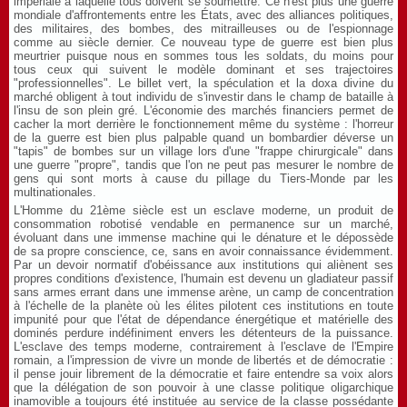
impériale à laquelle tous doivent se soumettre. Ce n'est plus une guerre
mondiale d'affrontements entre les États, avec des alliances politiques,
des militaires, des bombes, des mitrailleuses ou de l'espionnage
comme au siècle dernier. Ce nouveau type de guerre est bien plus
meurtrier puisque nous en sommes tous les soldats, du moins pour
tous ceux qui suivent le modèle dominant et ses trajectoires
"professionnelles". Le billet vert, la spéculation et la doxa divine du
marché obligent à tout individu de s'investir dans le champ de bataille à
l'insu de son plein gré. L'économie des marchés financiers permet de
cacher la mort derrière le fonctionnement même du système : l'horreur
de la guerre est bien plus palpable quand un bombardier déverse un
"tapis" de bombes sur un village lors d'une "frappe chirurgicale" dans
une guerre "propre", tandis que l'on ne peut pas mesurer le nombre de
gens qui sont morts à cause du pillage du Tiers-Monde par les
multinationales.
L'Homme du 21ème siècle est un esclave moderne, un produit de
consommation robotisé vendable en permanence sur un marché,
évoluant dans une immense machine qui le dénature et le dépossède
de sa propre conscience, ce, sans en avoir connaissance évidemment.
Par un devoir normatif d'obéissance aux institutions qui aliènent ses
propres conditions d'existence, l'humain est devenu un gladiateur passif
sans armes errant dans une immense arène, un camp de concentration
à l'échelle de la planète où les élites pilotent ces institutions en toute
impunité pour que l'état de dépendance énergétique et matérielle des
dominés perdure indéfiniment envers les détenteurs de la puissance.
L'esclave des temps moderne, contrairement à l'esclave de l'Empire
romain, a l'impression de vivre un monde de libertés et de démocratie :
il pense jouir librement de la démocratie et faire entendre sa voix alors
que la délégation de son pouvoir à une classe politique oligarchique
inamovible a toujours été instituée au service de la classe possédante