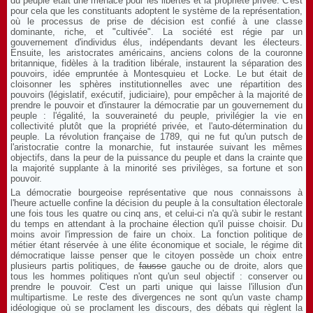
du peuple était une menace pour les libertés et la propriété privée. C'est
pour cela que les constituants adoptent le système de la représentation,
où le processus de prise de décision est confié à une classe
dominante, riche, et "cultivée". La société est régie par un
gouvernement d'individus élus, indépendants devant les électeurs.
Ensuite, les aristocrates américains, anciens colons de la couronne
britannique, fidèles à la tradition libérale, instaurent la séparation des
pouvoirs, idée empruntée à Montesquieu et Locke. Le but était de
cloisonner les sphères institutionnelles avec une répartition des
pouvoirs (législatif, exécutif, judiciaire), pour empêcher à la majorité de
prendre le pouvoir et d'instaurer la démocratie par un gouvernement du
peuple : l'égalité, la souveraineté du peuple, privilégier la vie en
collectivité plutôt que la propriété privée, et l'auto-détermination du
peuple. La révolution française de 1789, qui ne fut qu'un putsch de
l'aristocratie contre la monarchie, fut instaurée suivant les mêmes
objectifs, dans la peur de la puissance du peuple et dans la crainte que
la majorité supplante à la minorité ses privilèges, sa fortune et son
pouvoir.
La démocratie bourgeoise représentative que nous connaissons à
l'heure actuelle confine la décision du peuple à la consultation électorale
une fois tous les quatre ou cinq ans, et celui-ci n'a qu'à subir le restant
du temps en attendant à la prochaine élection qu'il puisse choisir. Du
moins avoir l'impression de faire un choix. La fonction politique de
métier étant réservée à une élite économique et sociale, le régime dit
démocratique laisse penser que le citoyen possède un choix entre
plusieurs partis politiques, de
fausse
gauche ou de droite, alors que
tous les hommes politiques n'ont qu'un seul objectif : conserver ou
prendre le pouvoir. C'est un parti unique qui laisse l'illusion d'un
multipartisme. Le reste des divergences ne sont qu'un vaste champ
idéologique où se proclament les discours, des débats qui règlent la