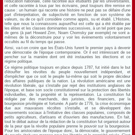
l'éducation nationale, celle racontée aux étudiants par les universitaires,
et celle racontée à tous par les écrivains, peut toujours être remise en
cause : un humain qui raconte une histoire ne peut pas se défaire d'une
part d'interprétation, de subjectivité en fonction de son système de
valeurs, ou de ce qu'il considère comme appris, su et établi. L'Histoire,
telle que nous la connaissons aujourd'hui est celle qui a été établie par
les élites et les classes dominantes successives, à un tel point que peu
de gens (à part Howard Zinn, Noam Chomsky par exemple) ne sont a-
mêmes de la déconstruire pour y voir les évènements volontairement
occultés au fil du temps qui passe.
Ainsi, va-t-on croire que les États-Unis furent le premier pays à devenir
une démocratie de l'époque contemporaine. Or il est intéressant de se
pencher sur la manière dont ont été instaurées les élections et ce
régime politique.
Ce régime politique toujours en place depuis 1787, fut initié dans le but
d'étouffer les révoltes du peuple nouvellement indépendant, et
d'empêcher que ce soit le peuple lui-même qui soit le propre décideur
des affaires publiques de la nation. La révolution américaine est une
révolution libérale, qui s'installe par rejet des institutions anglaises de
l'époque, et base son socle constitutionnel sur la protection des libertés
individuelles, de la propriété et la représentation. La constitution fut
rédigée par des marchands, des juristes, des financiers, par la
bourgeoisie privilégiée et fortunée. A partir de 1776, la crise économique
due aux mauvaises récoltes s'installe, et se développent des
mouvements sociaux à l'initiative des classes populaires, composés de
petits agriculteurs, d'artisans et d'ouvriers des manufactures. En fait,
tout le débat autour de la rédaction de la constitution fut organisé autour
de la peur que la révolte populaire prenne le pouvoir sur la bourgeoisie.
Pour les aristocrates de l'époque donc, la démocratie, le gouvernement