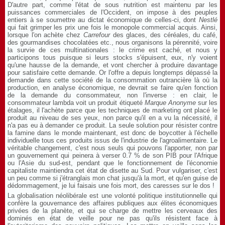
D'autre part, comme l'état de sous nutrition est maintenu par les
puissances commerciales de l'Occident, on impose à des peuples
entiers à se soumettre au dictat économique de celles-ci, dont
Nestlé
qui fait grimper les prix une fois le monopole commercial acquis. Ainsi,
lorsque l'on achète chez
Carrefour
des glaces, des céréales, du café,
des gourmandises chocolatées etc., nous organisons la pérennité, voire
la survie de ces multinationales : le crime est caché, et nous y
participons tous puisque si leurs stocks s'épuisent, eux, n'y voient
qu'une hausse de la demande, et vont chercher à produire davantage
pour satisfaire cette demande. Or l'offre a depuis longtemps dépassé la
demande dans cette société de la consommation outrancière là où la
production, en analyse économique, ne devrait se faire qu'en fonction
de la demande du consommateur, non l'inverse : en clair, le
consommateur lambda voit un produit étiqueté
Marque Anonyme
sur les
étalages, il l'achète parce que les techniques de marketing ont placé le
produit au niveau de ses yeux, non parce qu'il en a vu la nécessité, il
n'a pas eu à demander ce produit. La seule solution pour résister contre
la famine dans le monde maintenant, est donc de boycotter à l'échelle
individuelle tous ces produits issus de l'industrie de l'agroalimentaire. Le
véritable changement, c'est nous seuls qui pouvons l'apporter, non par
un gouvernement qui peinera à verser 0.7 % de son PIB pour l'Afrique
ou l'Asie du sud-est, pendant que le fonctionnement de l'économie
capitaliste maintiendra cet état de disette au Sud. Pour vulgariser, c'est
un peu comme si j'étranglais mon chat jusqu'à la mort, et qu'en guise de
dédommagement, je lui faisais une fois mort, des caresses sur le dos !
La globalisation néolibérale est une volonté politique institutionnelle qui
confère la gouvernance des affaires publiques aux élites économiques
privées de la planète, et qui se charge de mettre les cerveaux des
dominés en état de veille pour ne pas qu'ils résistent face à