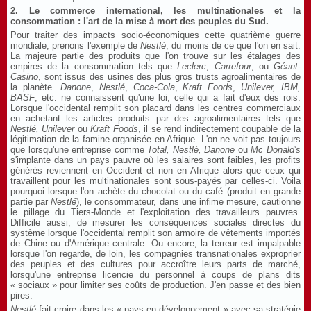
2. Le commerce international, les multinationales et la
consommation : l'art de la mise à mort des peuples du Sud.
Pour traiter des impacts socio-économiques cette quatrième guerre
mondiale, prenons l'exemple de
Nestlé
, du moins de ce que l'on en sait.
La majeure partie des produits que l'on trouve sur les étalages des
empires de la consommation tels que
Leclerc
,
Carrefour
, ou
Géant-
Casino
, sont issus des usines des plus gros trusts agroalimentaires de
la planète.
Danone
,
Nestlé
,
Coca-Cola
,
Kraft Foods
,
Unilever, IBM,
BASF
, etc. ne connaissent qu'une loi, celle qui a fait d'eux des rois.
Lorsque l'occidental remplit son placard dans les centres commerciaux
en achetant les articles produits par des agroalimentaires tels que
Nestlé, Unilever
ou
Kraft Foods
, il se rend indirectement coupable de la
légitimation de la famine organisée en Afrique. L'on ne voit pas toujours
que lorsqu'une entreprise comme
Total, Nestlé, Danone
ou
Mc Donald's
s'implante dans un pays pauvre où les salaires sont faibles, les profits
générés reviennent en Occident et non en Afrique alors que ceux qui
travaillent pour les multinationales sont sous-payés par celles-ci. Voila
pourquoi lorsque l'on achète du chocolat ou du café (produit en grande
partie par
Nestlé
), le consommateur, dans une infime mesure, cautionne
le pillage du Tiers-Monde et l'exploitation des travailleurs pauvres.
Difficile aussi, de mesurer les conséquences sociales directes du
système lorsque l'occidental remplit son armoire de vêtements importés
de Chine ou d'Amérique centrale. Ou encore, la terreur est impalpable
lorsque l'on regarde, de loin, les compagnies transnationales exproprier
des peuples et des cultures pour accroître leurs parts de marché,
lorsqu'une entreprise licencie du personnel à coups de plans dits
« sociaux » pour limiter ses coûts de production. J'en passe et des bien
pires.
Nestlé
fait croire dans les « pays en développement » avec sa stratégie