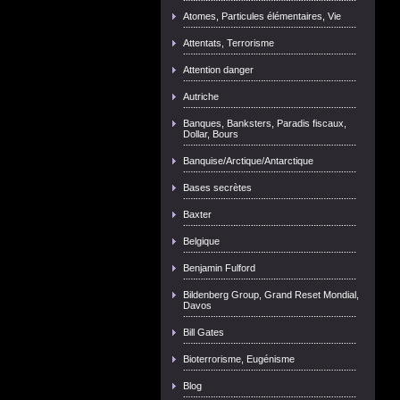
Atomes, Particules élémentaires, Vie
Attentats, Terrorisme
Attention danger
Autriche
Banques, Banksters, Paradis fiscaux,
Dollar, Bours
Banquise/Arctique/Antarctique
Bases secrètes
Baxter
Belgique
Benjamin Fulford
Bildenberg Group, Grand Reset Mondial,
Davos
Bill Gates
Bioterrorisme, Eugénisme
Blog