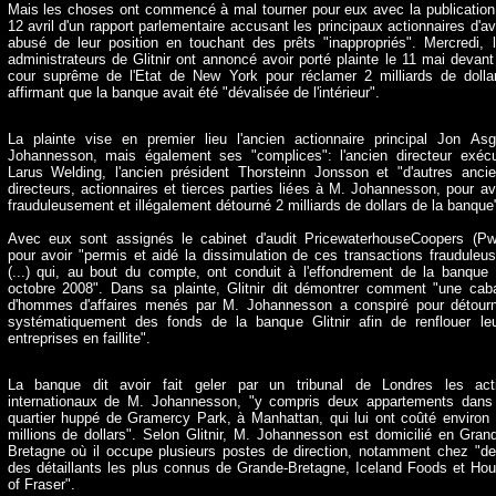
Mais les choses ont commencé à mal tourner pour eux avec la publication
12 avril d'un rapport parlementaire accusant les principaux actionnaires d'av
abusé de leur position en touchant des prêts "inappropriés". Mercredi, 
administrateurs de Glitnir ont annoncé avoir porté plainte le 11 mai devant
cour suprême de l'Etat de New York pour réclamer 2 milliards de dolla
affirmant que la banque avait été "dévalisée de l'intérieur".
La plainte vise en premier lieu l'ancien actionnaire principal Jon Asg
Johannesson, mais également ses "complices": l'ancien directeur exécu
Larus Welding, l'ancien président Thorsteinn Jonsson et "d'autres anci
directeurs, actionnaires et tierces parties liées à M. Johannesson, pour av
frauduleusement et illégalement détourné 2 milliards de dollars de la banque
Avec eux sont assignés le cabinet d'audit PricewaterhouseCoopers (P
pour avoir "permis et aidé la dissimulation de ces transactions frauduleu
(...) qui, au bout du compte, ont conduit à l'effondrement de la banque
octobre 2008". Dans sa plainte, Glitnir dit démontrer comment "une cab
d'hommes d'affaires menés par M. Johannesson a conspiré pour détour
systématiquement des fonds de la banque Glitnir afin de renflouer le
entreprises en faillite".
La banque dit avoir fait geler par un tribunal de Londres les act
internationaux de M. Johannesson, "y compris deux appartements dans
quartier huppé de Gramercy Park, à Manhattan, qui lui ont coûté environ
millions de dollars". Selon Glitnir, M. Johannesson est domicilié en Gran
Bretagne où il occupe plusieurs postes de direction, notamment chez "d
des détaillants les plus connus de Grande-Bretagne, Iceland Foods et Ho
of Fraser".