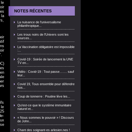
 le
oir
NOTES RÉCENTES
les
 la
rs,
La nuisance de l'universalisme
philanthropique...
Les trous noirs de l'Univers sont les
eir
sources...
tif
ens
La Vaccination obligatoire est impossible
oir
:...
".
Covid-19 : Soirée de lancement la UNE
TV en...
wC)
ses
Vidéo : Covid-19 : Tout passe……. sauf
 en
leur...
ale
ner
Covid 19, Tous ensemble pour défendre
urs
nos...
Coup de tonnerre : Poutine lève les...
ifs
Qu'est-ce que le système immunitaire
 le
naturel et...
 25
de-
« Nous sommes le pouvoir » ! Discours
eux
de John...
use
Chant des soignant-es arlesien.nes !