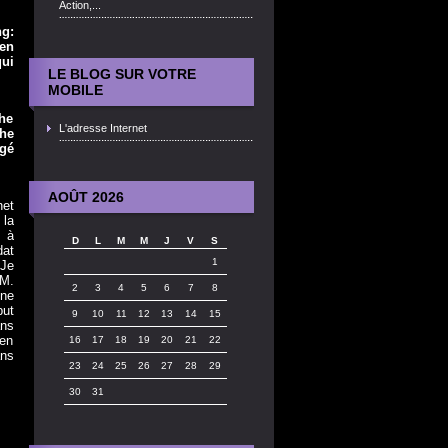
Action,...
ng:
 en
ui
LE BLOG SUR VOTRE
MOBILE
che
L'adresse Internet
he
rgé
AOÛT 2026
net
 la
e à
D
L
M
M
J
V
S
dat
1
 Je
 M.
2
3
4
5
6
7
8
 ne
but
9
10
11
12
13
14
15
ans
 en
16
17
18
19
20
21
22
ans
23
24
25
26
27
28
29
30
31