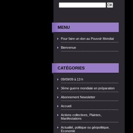
MENU
Pour faire un don au Pouvoir Mondial
Bienvenue
CATÉGORIES
09/09/09 à 13 h
3ème guerre mondiale en préparation
Abonnement Newsletter
Accueil
Actions collectives, Plaintes,
Manifestations
Actualité, politique ou géopolitique,
Economie