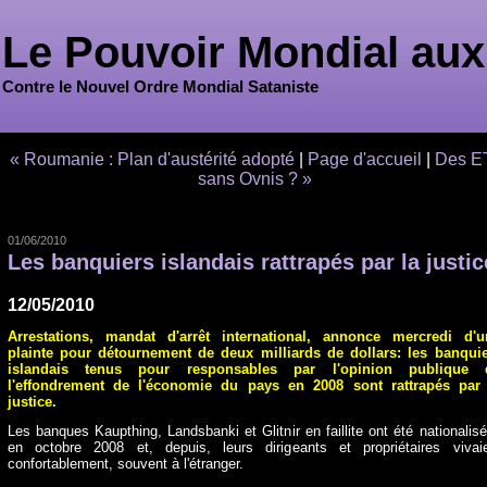
Le Pouvoir Mondial aux
Contre le Nouvel Ordre Mondial Sataniste
« Roumanie : Plan d'austérité adopté
|
Page d'accueil
|
Des E
sans Ovnis ? »
01/06/2010
Les banquiers islandais rattrapés par la justic
12/05/2010
Arrestations, mandat d'arrêt international, annonce mercredi d'u
plainte pour détournement de deux milliards de dollars: les banqui
islandais tenus pour responsables par l'opinion publique 
l'effondrement de l'économie du pays en 2008 sont rattrapés par 
justice.
Les banques Kaupthing, Landsbanki et Glitnir en faillite ont été nationalis
en octobre 2008 et, depuis, leurs dirigeants et propriétaires vivai
confortablement, souvent à l'étranger.