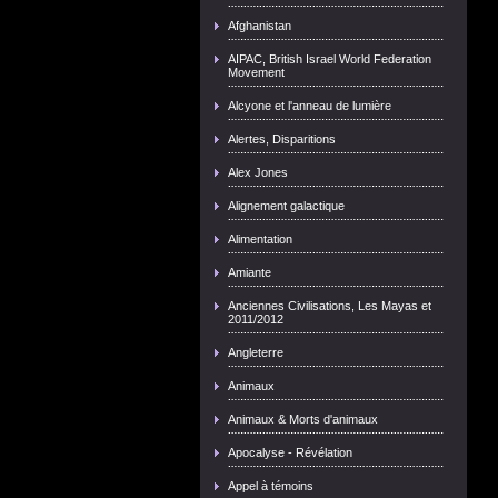
Afghanistan
AIPAC, British Israel World Federation
Movement
Alcyone et l'anneau de lumière
Alertes, Disparitions
Alex Jones
Alignement galactique
Alimentation
Amiante
Anciennes Civilisations, Les Mayas et
2011/2012
Angleterre
Animaux
Animaux & Morts d'animaux
Apocalyse - Révélation
Appel à témoins