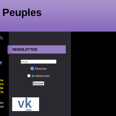
 Peuples
Ts
NEWSLETTER
e
S'inscrire
Se désinscrire
ne
ers
de
la
ées
ent