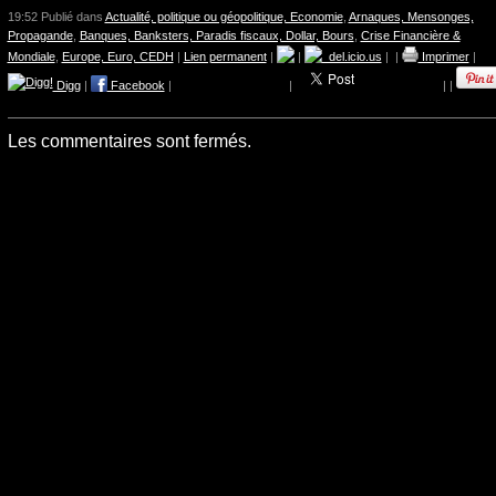
19:52 Publié dans
Actualité, politique ou géopolitique, Economie
,
Arnaques, Mensonges,
Propagande
,
Banques, Banksters, Paradis fiscaux, Dollar, Bours
,
Crise Financière &
Mondiale
,
Europe, Euro, CEDH
|
Lien permanent
|
|
del.icio.us
|
|
Imprimer
|
Digg
|
Facebook
|
|
|
|
Les commentaires sont fermés.