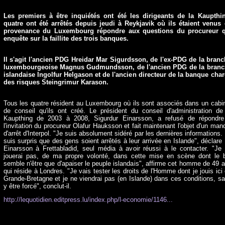
Les premiers à être inquiétés ont été les dirigeants de la Kaupthi
quatre ont été arrêtés depuis jeudi à Reykjavik où ils étaient venus
provenance du Luxembourg répondre aux questions du procureur q
enquête sur la faillite des trois banques.
Il s'agit l'ancien PDG Hreidar Mar Sigurdsson, de l'ex-PDG de la bran
luxembourgeoise Magnus Gudmundsson, de l'ancien PDG de la branc
islandaise Ingolfur Helgason et de l'ancien directeur de la banque cha
des risques Steingrimur Karason.
Tous les quatre résident au Luxembourg où ils sont associés dans un cabi
de conseil qu'ils ont créé. Le président du conseil d'administration de
Kaupthing de 2003 à 2008, Sigurdur Einarsson, a refusé de répondr
l'invitation du procureur Olafur Hauksson et fait maintenant l'objet d'un man
d'arrêt d'Interpol. "Je suis absolument sidéré par les dernières informations.
suis surpris que des gens soient arrêtés à leur arrivée en Islande", déclare
Einarsson à Frettabladid, seul média à avoir réussi à le contacter. "Je
jouerai pas, de ma propre volonté, dans cette mise en scène dont le 
semble n'être que d'apaiser le peuple islandais", affirme cet homme de 49 
qui réside à Londres. "Je vais tester les droits de l'Homme dont je jouis ici
Grande-Bretagne et je ne viendrai pas (en Islande) dans ces conditions, s
y être forcé", conclut-il.
http://lequotidien.editpress.lu/index.php/l-economie/1146...