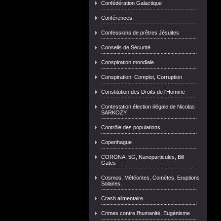
Confédération Galactique
Conférences
Confessions de prêtres Jésuites
Conseils de Sécurité
Conspiration mondiale
Conspiration, Complot, Corruption
Constitution des Droits de l'Homme
Contestation élection illégale de Nicolas
SARKOZY
Contrôle des populations
Copenhague
CORONA, 5G, Nanoparticules, Bill
Gates
Cosmos, Météorites, Comètes, Eruptions
Solaires,
Crash alimentaire
Crimes contre l'humanité, Eugénisme