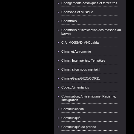
Changements cosmiques et terrestres
Chansons et Musique
Chemtrails
Chemtreils et intoxication des masses au
barym
CIA, MOSSAD, Al-Quaïda
Climat et Astronomie
Climat, Intempéries, Tempêtes
Climat, si on nous mentait !
ClimateGate/GIEC/COP21
Codex Alimentarius
Colonisation, Antisémitisme, Racisme,
Immigration
Communication
Communiqué
Communiqué de presse