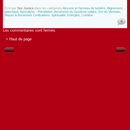
Écrit par
Sos Justice
dans les catégories
Alcyone et l'anneau de lumière
,
Alignement
galactique
,
Apocalyse - Révélation
,
Ascension du Système solaire
,
Ere du Verseau
,
Mayas & Anciennes Civilisations
,
Spiritualité, Energies, Lumière
0
Les commentaires sont fermés.
> Haut de page