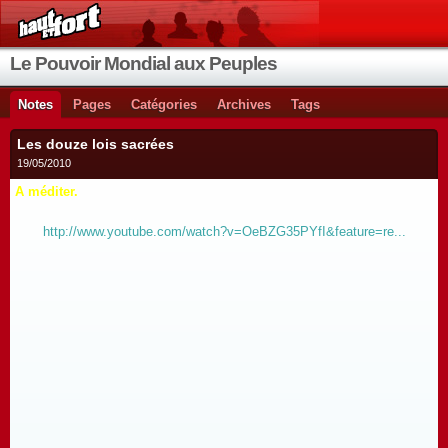
Le Pouvoir Mondial aux Peuples
Notes
Pages
Catégories
Archives
Tags
Les douze lois sacrées
19/05/2010
A méditer.
http://www.youtube.com/watch?v=OeBZG35PYfI&feature=re...