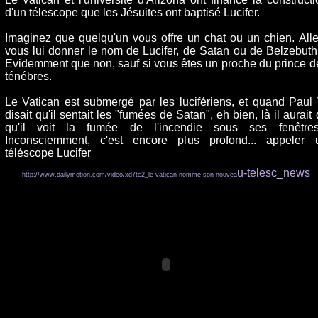
d'un télescope que les Jésuites ont baptisé Lucifer.
Imaginez que quelqu'un vous offre un chat ou un chien. Alle
vous lui donner le nom de Lucifer, de Satan ou de Belzebuth
Evidemment que non, sauf si vous êtes un proche du prince d
ténébres.
Le Vatican est submergé par les lucifériens, et quand Paul 
disait qu'il sentait les "fumées de Satan", eh bien, là il aurait 
qu'il voit la fumée de l'incendie sous ses fenêtres.
Inconsciemment, c'est encore plus profond... appeler 
téléscope Lucifer
u-telesc_news
http://www.dailymotion.com/video/xd7tc2_le-vatican-nomme-son-nouvea