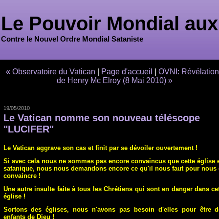
Le Pouvoir Mondial aux
Contre le Nouvel Ordre Mondial Sataniste
« Observatoire du Vatican
|
Page d'accueil
|
OVNI: Révélatio
de Henry Mc Elroy (8 Mai 2010) »
19/05/2010
Le Vatican nomme son nouveau téléscope
"LUCIFER"
Le Vatican aggrave son cas et finit par se dévoiler ouvertement !
Si avec cela nous ne sommes pas encore convaincus que cette église 
satanique, nous nous demandons encore ce qu'il nous faut pour nous
convaincre !
Une autre insulte faite à tous les Chrétiens qui sont en danger dans ce
église !
Sortons des églises, nous n'avons pas besoin d'elles pour être d
enfants de Dieu !