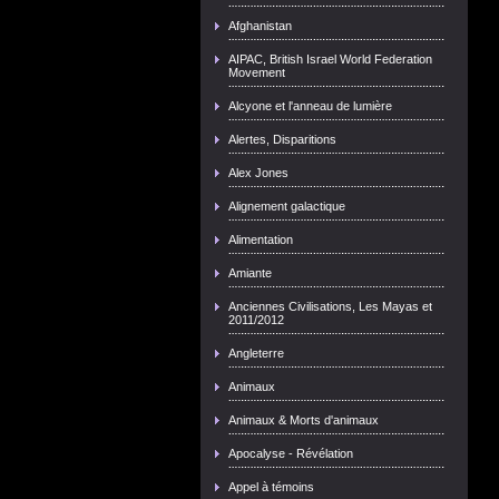
Afghanistan
AIPAC, British Israel World Federation
Movement
Alcyone et l'anneau de lumière
Alertes, Disparitions
Alex Jones
Alignement galactique
Alimentation
Amiante
Anciennes Civilisations, Les Mayas et
2011/2012
Angleterre
Animaux
Animaux & Morts d'animaux
Apocalyse - Révélation
Appel à témoins