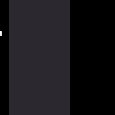
,
,
|