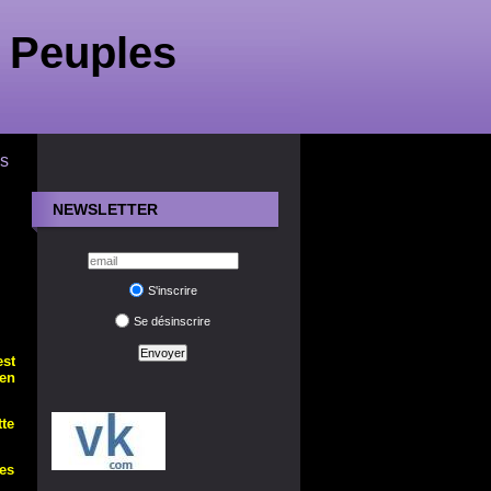
 Peuples
ns
NEWSLETTER
S'inscrire
Se désinscrire
est
 en
tte
es