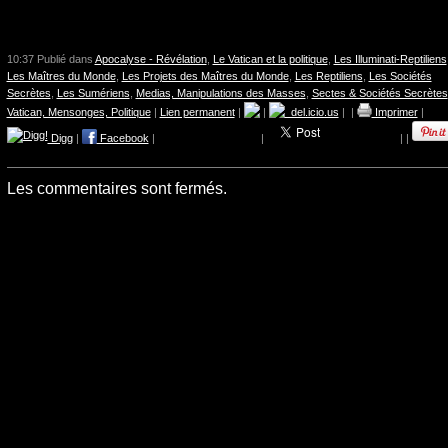
10:37 Publié dans
Apocalyse - Révélation
,
Le Vatican et la politique
,
Les Illuminati-Reptiliens
Les Maîtres du Monde
,
Les Projets des Maîtres du Monde
,
Les Reptiliens
,
Les Sociétés
Secrètes
,
Les Sumériens
,
Medias, Manipulations des Masses
,
Sectes & Sociétés Secrètes
Vatican, Mensonges, Politique
|
Lien permanent
|
|
del.icio.us
|
|
Imprimer
|
Digg
|
Facebook
|
|
|
|
Les commentaires sont fermés.