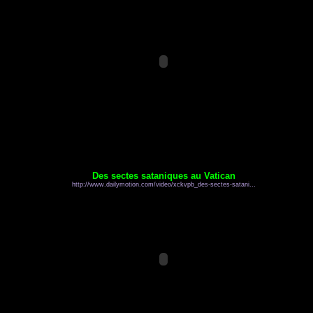
Des sectes sataniques au Vatican
http://www.dailymotion.com/video/xckvpb_des-sectes-satani...