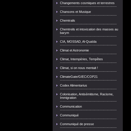
Changements cosmiques et terrestres
Chansons et Musique
Chemtrails
Chemtreils et intoxication des masses au
barym
CIA, MOSSAD, Al-Quaïda
Climat et Astronomie
Climat, Intempéries, Tempêtes
Climat, si on nous mentait !
ClimateGate/GIEC/COP21
Codex Alimentarius
Colonisation, Antisémitisme, Racisme,
Immigration
Communication
Communiqué
Communiqué de presse