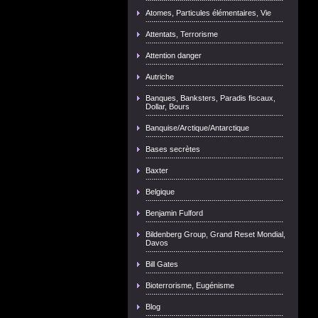
Atomes, Particules élémentaires, Vie
Attentats, Terrorisme
Attention danger
Autriche
Banques, Banksters, Paradis fiscaux,
Dollar, Bours
Banquise/Arctique/Antarctique
Bases secrètes
Baxter
Belgique
Benjamin Fulford
Bildenberg Group, Grand Reset Mondial,
Davos
Bill Gates
Bioterrorisme, Eugénisme
Blog