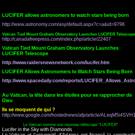
LUCIFER allows astronomers to watch stars being born
http://www.astronomy.com/asy/default.aspx?c=a&id=9796
Vatican Tied Mount Graham Observatory Launches LUCIFER Telescope
h
ttp://canadafreepress.com/index.php/article/22407
Vatican Tied Mount Graham Observatory Launches
LUCIFER Telescope
http://www.raidersnewsnetwork.com/lucifer.htm
LUCIFER Allows Astronomers to Watch Stars Being Born
http://www.spacedaily.com/reports/LUCIFER_Allows_Astr
Au Vatican, la tête dans les étoiles pour se rapprocher de
Dieu
Ils se moquent de qui ?
http://www.google.com/hostednews/afp/article/ALeqM5i4SVH1.
Le Vatican nomme son nouveau téléscope "LUCIFER"
Lu
cifer in the Sky with Diamonds
Le Vatican et l'université d'Arizona ont financé la constructi