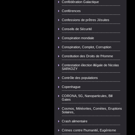
Confédération Galactique
Conférences
Confessions de prêtres Jésuites
Conseils de Sécurité
Conspiration mondiale
Conspiration, Complot, Corruption
Constitution des Droits de l'Homme
Contestation élection illégale de Nicolas
SARKOZY
Contrôle des populations
Copenhague
CORONA, 5G, Nanoparticules, Bill
Gates
Cosmos, Météorites, Comètes, Eruptions
Solaires,
Crash alimentaire
Crimes contre l'humanité, Eugénisme