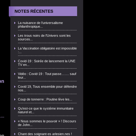
NOTES RÉCENTES
La nuisance de l'universalisme
philanthropique...
Les trous noirs de l'Univers sont les
sources...
La Vaccination obligatoire est impossible
:...
Covid-19 : Soirée de lancement la UNE
TV en...
Vidéo : Covid-19 : Tout passe……. sauf
leur...
onom...
Covid 19, Tous ensemble pour défendre
nos...
Coup de tonnerre : Poutine lève les...
Qu'est-ce que le système immunitaire
naturel et...
..
« Nous sommes le pouvoir » ! Discours
de John...
Chant des soignant-es arlesien.nes !
on