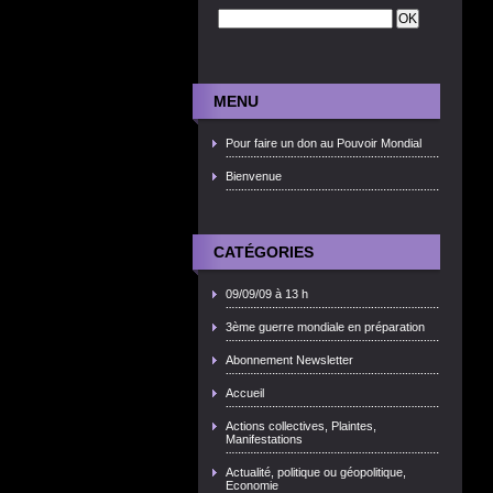
MENU
Pour faire un don au Pouvoir Mondial
Bienvenue
CATÉGORIES
09/09/09 à 13 h
3ème guerre mondiale en préparation
Abonnement Newsletter
Accueil
Actions collectives, Plaintes,
Manifestations
Actualité, politique ou géopolitique,
Economie