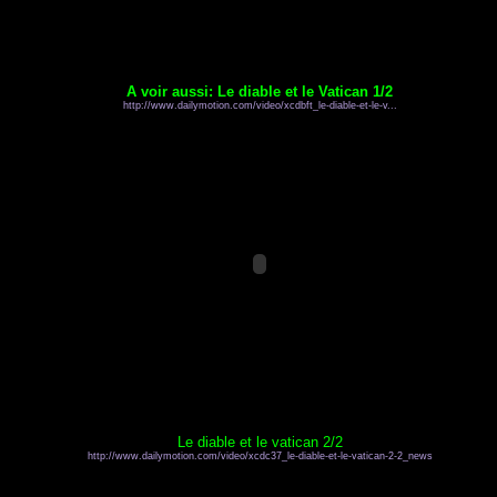
A voir aussi: Le diable et le Vatican 1/2
http://www.dailymotion.com/video/xcdbft_le-diable-et-le-v...
Le diable et le vatican 2/2
http://www.dailymotion.com/video/xcdc37_le-diable-et-le-vatican-2-2_news