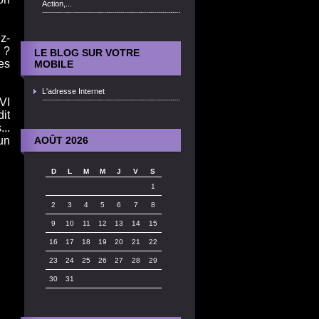
Action,...
z-
 ?
LE BLOG SUR VOTRE
es
MOBILE
L'adresse Internet
VI
dit
..
un
AOÛT 2026
D
L
M
M
J
V
S
1
2
3
4
5
6
7
8
9
10
11
12
13
14
15
16
17
18
19
20
21
22
23
24
25
26
27
28
29
30
31