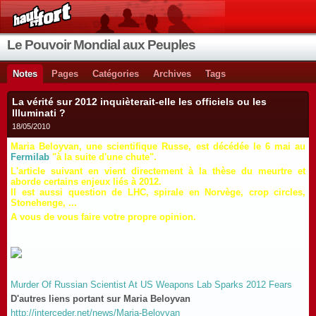
Le Pouvoir Mondial aux Peuples
Notes
Pages
Catégories
Archives
Tags
La vérité sur 2012 inquièterait-elle les officiels ou les
Illuminati ?
18/05/2010
Maria Beloyvan, une scientifique Russe, est décédée le 6 mai au
Fermilab
"à la suite d'une chute".
L'article suivant en vient directement à la thèse du meurtre et
aborde certains enjeux liés à 2012.
Il est aussi question de LHC, spirale en Norvège, crop circles,
Stonehenge, ...
A vous de vous faire votre propre opinion.
Murder Of Russian Scientist At US Weapons Lab Sparks 2012 Fears
D'autres liens portant sur Maria Beloyvan
http://interceder.net/news/Maria-Beloyvan