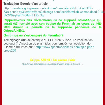
Traduction Google d'un article :
http://translate.googleusercontent.com/translate_c?hl=fr&ie=UTF-
8&sl=en&tl=fr&u=http://cbs2chicago.com/local/fermilab.woman.dead.2.16
Uk2P02gHaf3YOAbHgLKvQw
Rappelez-vous des déclarations de ce supposé scientifique qui
aurait été licencié avec son équipe du Fermilab au cours de l'été
2009 durant la période de la supposée pandémie de la
GrippeA/H1N1.
Qui dirige ou s'est emparé du Fermilab ?
Témoignage d'un scientifique du CERN en Suisse. La vaccination
pourquoi ? L'injection de plasmides pour empêcher l'évolution de
l'Homme !!!! Infos sur :
http://www.spectrosciences.com/spip.php?
breve290
Grippe AH1N1 : Un secret d'état
http://www.dailymotion.com/video/xaw8u8_grippe-a-h1n1-la-...