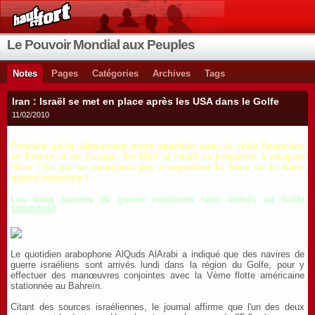
Le Pouvoir Mondial aux Peuples
Notes
Pages
Catégories
Archives
Tags
Iran : Israël se met en place après les USA dans le Golfe
11/02/2010
Pendant qu'ils détournent notre attention avec la crise financière
en France et en Europe, les USA et Israël se préparent à attaquer
l'Iran ! Ce qui ne manquera pas d'engendrer la 3ème ou la 4ème
guerre mondiale !
Les deux navires de guerre israéliens sont arrivés au Golfe
10/02/2010
Le quotidien arabophone AlQuds AlArabi a indiqué que des navires de
guerre israéliens sont arrivés lundi dans la région du Golfe, pour y
effectuer des manœuvres conjointes avec la Vème flotte américaine
stationnée au Bahreïn.
Citant des sources israéliennes, le journal affirme que l'un des deux