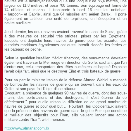
navires est le destroyer Hervah qui a une longueur de 85,6 mètres, une
largeur de 11,8 mètres, et pèse 700 tonnes. Son équipage est formé de
74 officiers et marins. Il transporte à bord 16 missiles antichars
«Harpoon» et Gabriel, ainsi que 64 missiles anti aérien Barak. Il porte
également un artilleur, une unité de torpilleurs, un hélicoptère et un
navire auxiliaire.
Jeudi dernier, les deux navires avaient traversé le canal de Suez, grâce
à des mesures de sécurité très strictes, prises par les Égyptiens,
lesquels ont dépêché leurs navires de guerre pour les escorter. Les
autorités maritimes égyptiennes ont aussi interdit d'accès les ferries et
les bateaux de pêche.
Selon le quotidien israélien Yédiot Aharonot, des sous-marins devraient
également traverser la Mer rouge en direction du Golfe, sachant que l'un
d'entre eux, celui transportant des têtes nucléaires et baptisé Dolphine
l'avait déjà fait, ainsi que le destroyer Eilat et trois bateaux de guerre.
Pour sa part le ministre iranien de la défense Ahmad Wahidi a menacé
de bombarder les navires de guerre qui se trouvent dans les eaux du
Golfe, si son pays fait l'objet d'une attaque.
Évoquant la présence de quelques 90 navires de guerre, dont des sous-
marin, des porte-avions et des destroyers, il s'est étonné de ce
déferlement:" pour quelle raison la diffusion de ce grand nombre de
navires de guerre et pour quel but ... Pourtant, les Occidentaux savent
que la présence des navires de guerre dans le golfe Persique constitue
le meilleur des objectifs pour l'Iran, s'ils veulent lancer une action
militaire contre l'Iran", a-t-il menacé.
http://www.almanar.com.lb