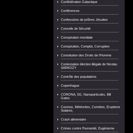
Confédération Galactique
Conférences
Confessions de prêtres Jésuites
Conseils de Sécurité
Conspiration mondiale
Conspiration, Complot, Corruption
Constitution des Droits de l'Homme
Contestation élection illégale de Nicolas
SARKOZY
Contrôle des populations
Copenhague
CORONA, 5G, Nanoparticules, Bill
Gates
Cosmos, Météorites, Comètes, Eruptions
Solaires,
Crash alimentaire
Crimes contre l'humanité, Eugénisme