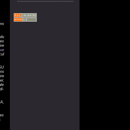
ans
 du
res
ire
que
cul
NSU
ons
ire
r,
ale
di-
EA,
des
.