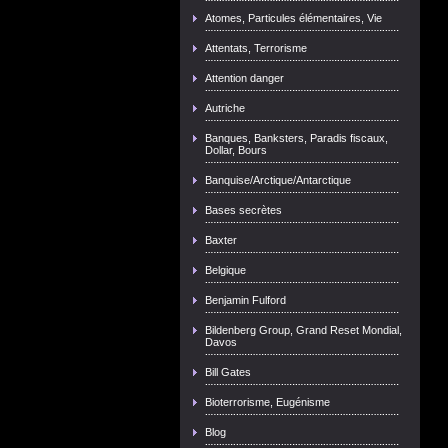
Atomes, Particules élémentaires, Vie
Attentats, Terrorisme
Attention danger
Autriche
Banques, Banksters, Paradis fiscaux,
Dollar, Bours
Banquise/Arctique/Antarctique
Bases secrètes
Baxter
Belgique
Benjamin Fulford
Bildenberg Group, Grand Reset Mondial,
Davos
Bill Gates
Bioterrorisme, Eugénisme
Blog