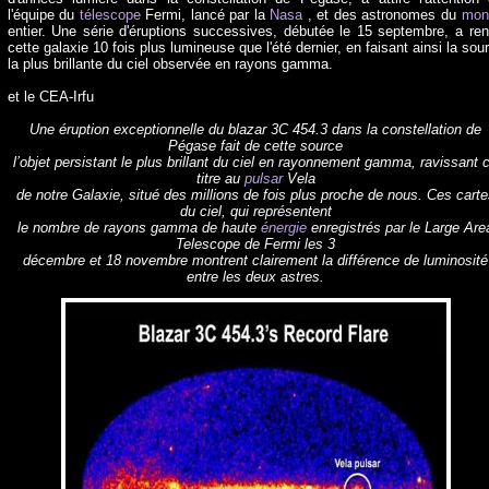
l'équipe du
télescope
Fermi, lancé par la
Nasa
, et des astronomes du
mon
entier. Une série d'éruptions successives, débutée le 15 septembre, a re
cette galaxie 10 fois plus lumineuse que l'été dernier, en faisant ainsi la sou
la plus brillante du ciel observée en rayons gamma.
et le CEA-Irfu
Une éruption exceptionnelle du blazar 3C 454.3 dans la constellation de
Pégase fait de cette source
l’objet persistant le plus brillant du ciel en rayonnement gamma, ravissant 
titre au
pulsar
Vela
de notre Galaxie, situé des millions de fois plus proche de nous. Ces carte
du ciel, qui représentent
le nombre de rayons gamma de haute
énergie
enregistrés par le Large Are
Telescope de Fermi les 3
décembre et 18 novembre montrent clairement la différence de luminosité
entre les deux astres.