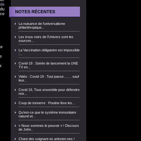
de
ndu
NOTES RÉCENTES
rce
La nuisance de l'universalisme
philanthropique...
Les trous noirs de l'Univers sont les
sources...
ce
La Vaccination obligatoire est impossible
:...
s
Covid-19 : Soirée de lancement la UNE
a
TV en...
Vidéo : Covid-19 : Tout passe……. sauf
leur...
Covid 19, Tous ensemble pour défendre
nos...
Coup de tonnerre : Poutine lève les...
Qu'est-ce que le système immunitaire
naturel et...
« Nous sommes le pouvoir » ! Discours
de John...
Chant des soignant-es arlesien.nes !