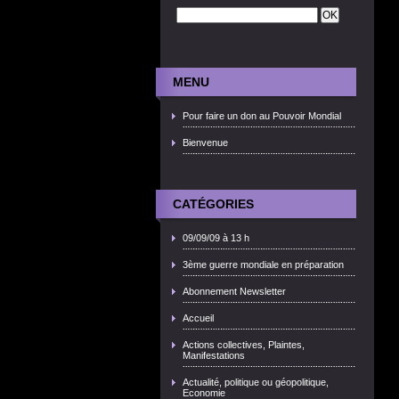
MENU
Pour faire un don au Pouvoir Mondial
Bienvenue
CATÉGORIES
09/09/09 à 13 h
3ème guerre mondiale en préparation
Abonnement Newsletter
Accueil
Actions collectives, Plaintes,
Manifestations
Actualité, politique ou géopolitique,
Economie