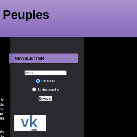
 Peuples
NEWSLETTER
S'inscrire
Se désinscrire
 la
tte
iel
 un
es
rds
 de