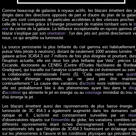
Comme beaucoup de galaxies à noyaux actifs, les blazars émettent des j
dirigés dans des directions opposés de part et d'autre du plan de la galax
Ces jets sont composés de particules accélérées à des vitesses proches
celle de la lumière grâce à l'énergie provenant de matière tombant vers le
t
noir
du centre de la galaxie. La brillance exceptionnelle en rayons gamma d
blazar s'explique par son
orientation
: l'un des jets est pointé directement v
nous, ce qui amplifie sa luminosité.
La source persistante la plus brillante du ciel gamma est habituellement
pulsar Vela (étoile à neutrons), distant de seulement 1000 années lumière. 
galaxie active 3C454.3 est 7 millions de fois plus éloignée et pourtant, dur
l'éruption actuelle, elle est deux fois plus brillante que Vela", précise L
Escande, doctorante au CENBG (Centre d'Etudes Nucléaires de Borde
Gradignan), qui travaille sur l'analyse scientifique de cet événement au sein
la collaboration internationale Fermi
(5)
. "Cela représente une
quant
incroyable d'énergie rayonnée, qui ne peut pas être mainten
continuellement." La cause des variations d'
activité
reste indéterminée m
elle est probablement liée à des phénomènes ayant lieu dans le
dis
d'
accrétion
qui alimente le jet en énergie ou au
voisinage
immédiat du trou n
d'où émerge le jet.
Les blazars émettent aussi des rayonnements de plus basse énergie.
luminosité de 3C 454.3 a également augmenté dans les domaines rad
optique et X. L'activité est constamment surveillée par un
rés
d'observatoires répartis sur l'
ensemble
du globe, les variations corrélées en
différents rayonnements étant riches d'enseignement. Des événemen
exceptionnels tels que l'éruption de 3C454.3 fournissent un éclairage uni
sur les phénomènes à l'œuvre et les conditions physiques qui prévalent d