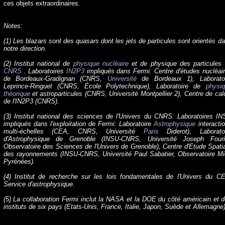
ces objets extraordinaires.
Notes:
(1) Les blazars sont des quasars dont les jets de particules sont orientés d
notre direction.
(2) Institut national de
physique nucléaire
et de physique des particules
CNRS
. Laboratoires
IN2P3
impliqués dans Fermi: Centre d'études nucléai
de Bordeaux-Gradignan (CNRS,
Université
de Bordeaux 1), Laborato
Leprince-Ringuet (CNRS, École Polytechnique), Laboratoire de
physi
théorique
et astroparticules (CNRS, Université Montpellier 2), Centre de cal
de l'IN2P3 (CNRS).
(3) Institut national des sciences de l'Univers du CNRS. Laboratoires I
impliqués dans l'exploitation de Fermi: Laboratoire
Astrophysique
interacti
multi-échelles (CEA, CNRS, Université
Paris
Diderot), Laborato
d'Astrophysique de Grenoble (INSU-CNRS, Université Joseph Fourie
Observatoire des Sciences de l'Univers de Grenoble), Centre d'Etude Spati
des rayonnements (INSU-CNRS, Université Paul Sabatier, Observatoire Mi
Pyrénées).
(4) Institut de recherche sur les lois fondamentales de l'Univers du C
Service d'astrophysique.
(5) La collaboration Fermi inclut la NASA et la DOE du côté américain et 
instituts de six pays (Etats-Unis, France, Italie, Japon, Suède et Allemagne)