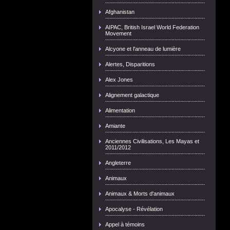
Afghanistan
AIPAC, British Israel World Federation
Movement
Alcyone et l'anneau de lumière
Alertes, Disparitions
Alex Jones
Alignement galactique
Alimentation
Amiante
Anciennes Civilisations, Les Mayas et
2011/2012
Angleterre
Animaux
Animaux & Morts d'animaux
Apocalyse - Révélation
Appel à témoins