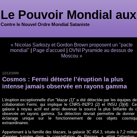
Le Pouvoir Mondial aux
Contre le Nouvel Ordre Mondial Sataniste
« Nicolas Sarkozy et Gordon Brown proposent un "pacte
mondial"
|
Page d'accueil
|
OVNI Pyramide au dessus de
Moscou »
12/12/2009
Cosmos : Fermi détecte l’éruption la plus
intense jamais observée en rayons gamma
L'éruption exceptionnelle d'un "blazar
(1)
" a été détectée par les équipes de
collaboration Fermi, qui implique le CNRS-IN2P3
(2)
et INSU
(3)
(4)
. Ce
galaxie à noyau actif est ainsi devenue la source la plus brillante du
c
observée en rayons gamma. Sa détection devrait permettre de donner
éclairage unique sur le fonctionnement de ces objets cosmiqu
extraordinaires.
Appartenant à la famille des blazars, la galaxie 3C 454.3, située à 7,2 millia
d'années lumière dans la constellation de Pégase, a attiré l'attention