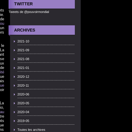
TWITTER
ets
Tweets de @pouvoirmondial
ie.
 de
rou
'un
ARCHIVES
ers
2021-10
 le
"La
2021-09
ant
ise
2021-08
aux
 de
2021-01
ité
ue
2020-12
ais
que
2020-11
oir
2020-06
 La
2020-05
io,
eau
2020-04
tre
ts
2019-05
que
ans
Toutes les archives