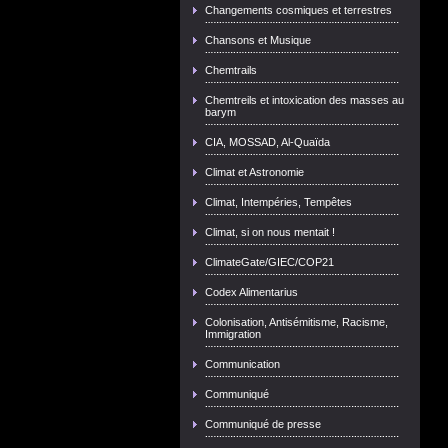
Changements cosmiques et terrestres
Chansons et Musique
Chemtrails
Chemtreils et intoxication des masses au
barym
CIA, MOSSAD, Al-Quaïda
Climat et Astronomie
Climat, Intempéries, Tempêtes
Climat, si on nous mentait !
ClimateGate/GIEC/COP21
Codex Alimentarius
Colonisation, Antisémitisme, Racisme,
Immigration
Communication
Communiqué
Communiqué de presse