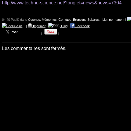
http://www.techno-science.net/?onglet=news&news=7304
04:40 Publié dans
Cosmos, Météorites, Comètes, Eruptions Solaires,
|
Lien permanent
|
del.icio.us
|
|
Imprimer
|
Digg
|
Facebook
|
|
|
|
|
Les commentaires sont fermés.