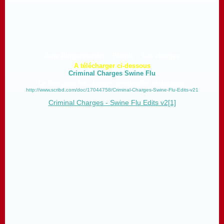
Jane Burgermeister – Plainte : Les charges
A télécharger ci-dessous
Criminal Charges Swine Flu
Le lien pour les charges criminelles ci-dessous
http://www.scribd.com/doc/17044758/Criminal-Charges-Swine-Flu-Edits-v21
Criminal Charges - Swine Flu Edits v2[1]