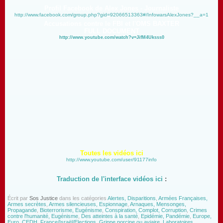
Profil Facebook de Alex Jones - Journaliste
http://www.facebook.com/group.php?gid=92066513363#/InfowarsAlexJones?__a=1
Accusations contre le FBI et l'OMS BAXTER
FULL DOCUMENT
http://www.youtube.com/watch?v=JifM4Uksss0
Toutes les vidéos
ic
i
http://www.youtube.com/user/91177info
Traduction de l'interface vidéos ici
:
Écrit par
Sos Justice
dans les catégories
Alertes, Disparitions
,
Armées Françaises,
Armes secrètes
,
Armes silencieuses, Espionnage
,
Arnaques, Mensonges,
Propagande
,
Bioterrorisme, Eugénisme
,
Conspiration, Complot, Corruption
,
Crimes
contre l'humanité, Eugénisme
,
Des atteintes à la santé
,
Epidémie, Pandémie
,
Europe,
Euro, CEDH
,
France/Israël/Elections
,
Grippe porcine ou aviaire
,
Laboratoires