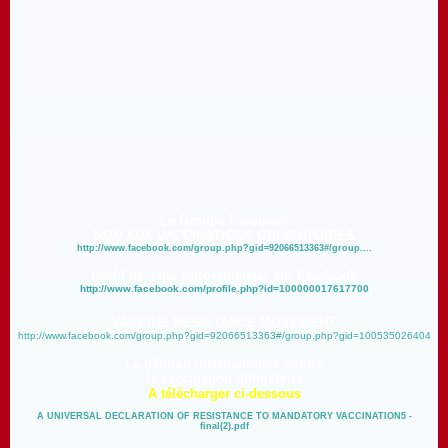
Le Groupe Facebook
NON AUX VACCINATIONS OBLIGATOIRES
http://www.facebook.com/group.php?gid=92066513363#/group....
Profil de Jane Burgermeister sur Facebook
http://www.facebook.com/profile.php?id=100000017617700
VACCINE RESISTANCE MOVEMENT
http://www.facebook.com/group.php?gid=92066513363#/group.php?gid=100535026404
La pétition internationale contre
la vaccination obligatoire
A télécharger ci-dessous
A UNIVERSAL DECLARATION OF RESISTANCE TO MANDATORY VACCINATION5 -
final(2).pdf