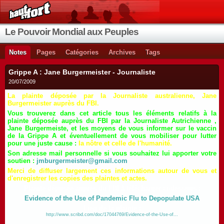
Le Pouvoir Mondial aux Peuples
Notes
Pages
Catégories
Archives
Tags
Grippe A : Jane Burgermeister - Journaliste
20/07/2009
La plainte déposée par la Journaliste australienne, Jane
Burgermeister auprès du FBI.
Vous trouverez dans cet article tous les éléments relatifs à la
plainte déposée auprès du FBI par la Journaliste Autrichienne ,
Jane Burgermeiste, et les moyens de vous informer sur le vaccin
de la Grippe A et éventuellement de vous mobiliser pour lutter
pour une juste cause :
la nôtre et celle de l'humanité.
Son adresse mail personnelle si vous souhaitez lui apporter votre
soutien :
jmburgermeister@gmail.com
Merci de diffuser largement ces informations autour de vous et
d'enregistrer les copies des plaintes et actes.
Plainte déposée au
près du FBI à télécharger ci-dessous :
Evidence of the Use of Pandemic Flu to Depopulate USA
Lien de la plainte :
http://www.scribd.com/doc/17044769/Evidence-of-the-Use-of...