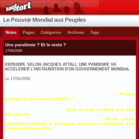
Le Pouvoir Mondial aux Peuples
Notes
Pages
Catégories
Archives
Tags
Une pandémie ? Et le reste ?
17/05/2009
03/05/2009, SELON JACQUES ATTALI, UNE PANDEMIE VA
ACCELERER L'INSTAURATION D'UN GOUVERNEMENT MONDIAL
Le 17/05/2009
En date du 15 juin 2007, le chef du département intelligence
économique et gestion de crise auprès de l'institut national des
hautes études de sécurité, a émis le rapport intitulé :
" Analyse
juridique d'une crise de pandémie ".
C
e
rapport évoque notamment les conséquences sociales ainsi
que les mesures sécuritaires
(
d
ont la mise en place d'un Etat
d'Exception)
nécessaires face à une pandémie. Tandis que le 3 mai
2009, l'économiste Jacques Attali j@attali.com
affirme qu'une
pandémie accélérera le processus menant à l'instauration d'un
Gouvernement mondial !
LE MESSAGE AUDIO CORRESPONDANT :