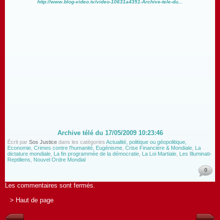
http://www.blog-video.tv/video-10631a4351-Archive-tele-du...
Archive télé du 17/05/2009 10:23:46
Écrit par
Sos Justice
dans les catégories
Actualité, politique ou géopolitique,
Economie
,
Crimes contre l'humanité, Eugénisme
,
Crise Financière & Mondiale
,
La
dictature mondiale
,
La fin programmée de la démocratie
,
La Loi Martiale
,
Les Illuminati-
Reptiliens
,
Nouvel Ordre Mondial
0
Les commentaires sont fermés.
> Haut de page