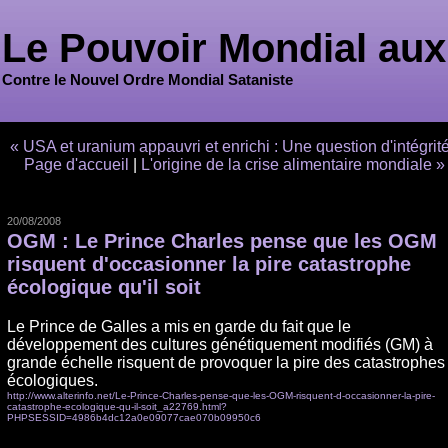
Le Pouvoir Mondial aux
Contre le Nouvel Ordre Mondial Sataniste
« USA et uranium appauvri et enrichi : Une question d'intégrit
Page d'accueil
|
L'origine de la crise alimentaire mondiale »
20/08/2008
OGM : Le Prince Charles pense que les OGM
risquent d'occasionner la pire catastrophe
écologique qu'il soit
Le Prince de Galles a mis en garde du fait que le
développement des cultures génétiquement modifiés (GM) à
grande échelle risquent de provoquer la pire des catastrophes
écologiques.
http://www.alterinfo.net/Le-Prince-Charles-pense-que-les-OGM-risquent-d-occasionner-la-pire-
catastrophe-ecologique-qu-il-soit_a22769.html?
PHPSESSID=4986b4dc12a0e09077cae070b09950c6