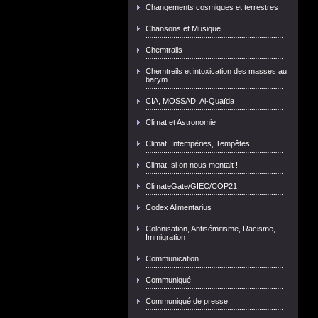
Changements cosmiques et terrestres
Chansons et Musique
Chemtrails
Chemtreils et intoxication des masses au
barym
CIA, MOSSAD, Al-Quaïda
Climat et Astronomie
Climat, Intempéries, Tempêtes
Climat, si on nous mentait !
ClimateGate/GIEC/COP21
Codex Alimentarius
Colonisation, Antisémitisme, Racisme,
Immigration
Communication
Communiqué
Communiqué de presse