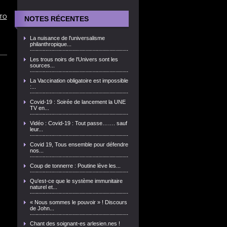
TO
NOTES RÉCENTES
La nuisance de l'universalisme
philanthropique...
Les trous noirs de l'Univers sont les
sources...
La Vaccination obligatoire est impossible
:...
Covid-19 : Soirée de lancement la UNE
TV en...
Vidéo : Covid-19 : Tout passe……. sauf
leur...
Covid 19, Tous ensemble pour défendre
nos...
Coup de tonnerre : Poutine lève les...
Qu'est-ce que le système immunitaire
naturel et...
« Nous sommes le pouvoir » ! Discours
de John...
Chant des soignant-es arlesien.nes !