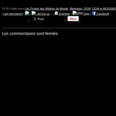
00:36 Publié dans
Les Projets des Maîtres du Monde
,
Monsanto; OGM
,
OGM et MONSAN
|
Lien permanent
|
|
del.icio.us
|
|
Imprimer
|
Digg
|
Facebook
|
|
|
|
|
Les commentaires sont fermés.