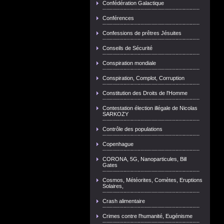
Confédération Galactique
Conférences
Confessions de prêtres Jésuites
Conseils de Sécurité
Conspiration mondiale
Conspiration, Complot, Corruption
Constitution des Droits de l'Homme
Contestation élection illégale de Nicolas
SARKOZY
Contrôle des populations
Copenhague
CORONA, 5G, Nanoparticules, Bill
Gates
Cosmos, Météorites, Comètes, Eruptions
Solaires,
Crash alimentaire
Crimes contre l'humanité, Eugénisme