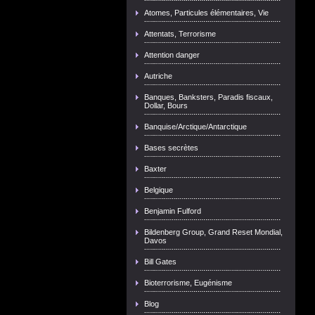
Atomes, Particules élémentaires, Vie
Attentats, Terrorisme
Attention danger
Autriche
Banques, Banksters, Paradis fiscaux,
Dollar, Bours
Banquise/Arctique/Antarctique
Bases secrètes
Baxter
Belgique
Benjamin Fulford
Bildenberg Group, Grand Reset Mondial,
Davos
Bill Gates
Bioterrorisme, Eugénisme
Blog