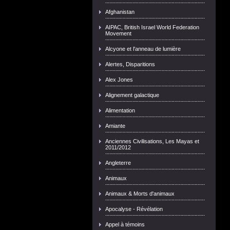
Afghanistan
AIPAC, British Israel World Federation
Movement
Alcyone et l'anneau de lumière
Alertes, Disparitions
Alex Jones
Alignement galactique
Alimentation
Amiante
Anciennes Civilisations, Les Mayas et
2011/2012
Angleterre
Animaux
Animaux & Morts d'animaux
Apocalyse - Révélation
Appel à témoins