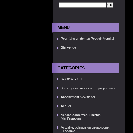
MENU
Pour faire un don au Pouvoir Mondial
Bienvenue
CATÉGORIES
09/09/09 à 13 h
3ème guerre mondiale en préparation
Abonnement Newsletter
Accueil
Actions collectives, Plaintes,
Manifestations
Actualité, politique ou géopolitique,
Economie