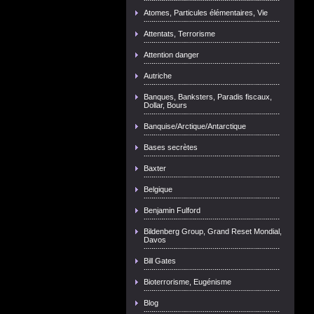
Atomes, Particules élémentaires, Vie
Attentats, Terrorisme
Attention danger
Autriche
Banques, Banksters, Paradis fiscaux,
Dollar, Bours
Banquise/Arctique/Antarctique
Bases secrètes
Baxter
Belgique
Benjamin Fulford
Bildenberg Group, Grand Reset Mondial,
Davos
Bill Gates
Bioterrorisme, Eugénisme
Blog