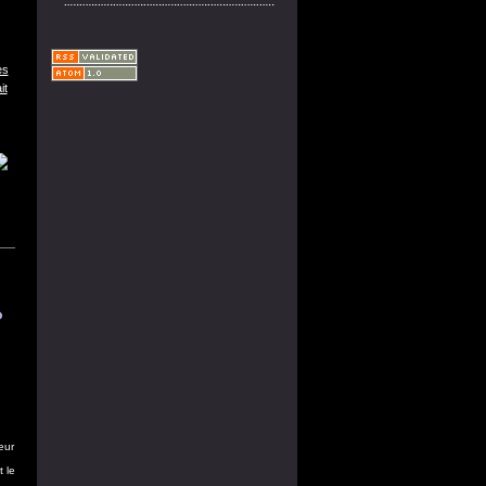
es
it
?
eur
 le