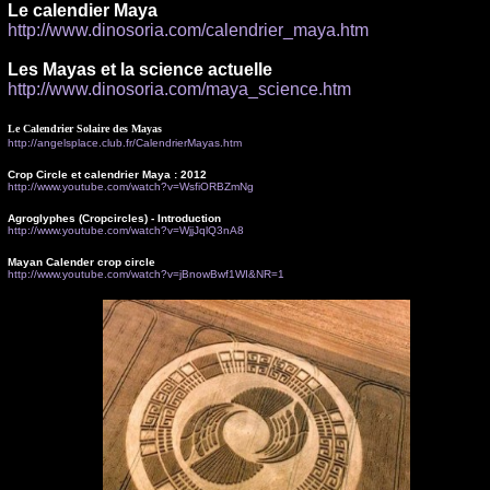
Le calendier Maya
http://www.dinosoria.com/calendrier_maya.htm
Les Mayas et la science actuelle
http://www.dinosoria.com/maya_science.htm
Le Calendrier Solaire des Mayas
http://angelsplace.club.fr/CalendrierMayas.htm
Crop Circle et calendrier Maya : 2012
http://www.youtube.com/watch?v=WsfiORBZmNg
Agroglyphes (Cropcircles) - Introduction
http://www.youtube.com/watch?v=WjjJqlQ3nA8
Mayan Calender crop circle
http://www.youtube.com/watch?v=jBnowBwf1WI&NR=1