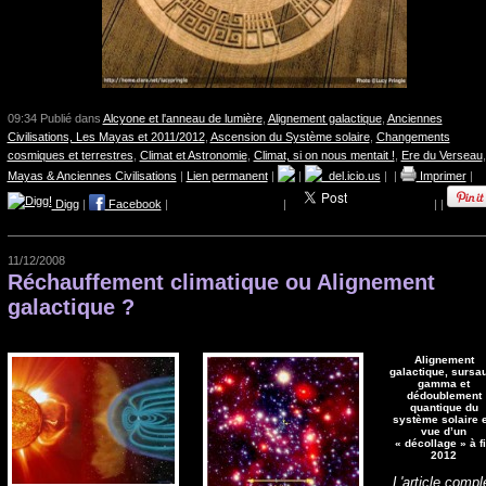
09:34 Publié dans
Alcyone et l'anneau de lumière
,
Alignement galactique
,
Anciennes
Civilisations, Les Mayas et 2011/2012
,
Ascension du Système solaire
,
Changements
cosmiques et terrestres
,
Climat et Astronomie
,
Climat, si on nous mentait !
,
Ere du Verseau
,
Mayas & Anciennes Civilisations
|
Lien permanent
|
|
del.icio.us
|
|
Imprimer
|
Digg
|
Facebook
|
|
|
|
11/12/2008
Réchauffement climatique ou Alignement
galactique ?
Alignement
galactique, sursa
gamma et
dédoublement
quantique du
système solaire 
vue d’un
« décollage » à f
2012
L'article compl