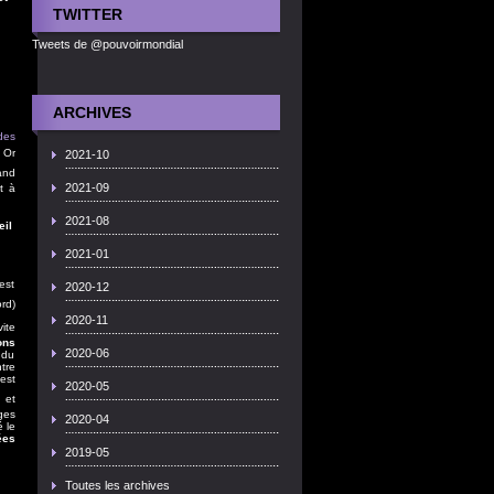
TWITTER
Tweets de @pouvoirmondial
ARCHIVES
 des
Or
2021-10
and
2021-09
t à
2021-08
eil
2021-01
est
2020-12
rd)
2020-11
ite
ons
2020-06
 du
tre
est
2020-05
 et
ges
2020-04
é le
ées
2019-05
Toutes les archives