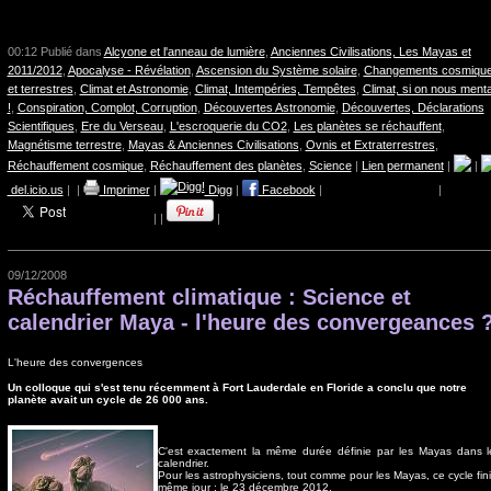
00:12 Publié dans
Alcyone et l'anneau de lumière
,
Anciennes Civilisations, Les Mayas et
2011/2012
,
Apocalyse - Révélation
,
Ascension du Système solaire
,
Changements cosmiqu
et terrestres
,
Climat et Astronomie
,
Climat, Intempéries, Tempêtes
,
Climat, si on nous menta
!
,
Conspiration, Complot, Corruption
,
Découvertes Astronomie
,
Découvertes, Déclarations
Scientifiques
,
Ere du Verseau
,
L'escroquerie du CO2
,
Les planètes se réchauffent
,
Magnétisme terrestre
,
Mayas & Anciennes Civilisations
,
Ovnis et Extraterrestres
,
Réchauffement cosmique
,
Réchauffement des planètes
,
Science
|
Lien permanent
|
|
del.icio.us
|
|
Imprimer
|
Digg
|
Facebook
|
|
|
|
|
09/12/2008
Réchauffement climatique : Science et
calendrier Maya - l'heure des convergeances 
L'heure des convergences
Un colloque qui s'est tenu récemment à Fort Lauderdale en Floride a conclu que notre
planète avait un cycle de 26 000 ans.
C'est exactement la même durée définie par les Mayas dans l
calendrier.
Pour les astrophysiciens, tout comme pour les Mayas, ce cycle finit
même jour : le 23 décembre 2012.