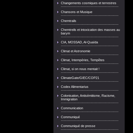
Changements cosmiques et terrestres
Chansons et Musique
Chemtrails
Chemtreils et intoxication des masses au
barym
CIA, MOSSAD, Al-Quaïda
Climat et Astronomie
Climat, Intempéries, Tempêtes
Climat, si on nous mentait !
ClimateGate/GIEC/COP21
Codex Alimentarius
Colonisation, Antisémitisme, Racisme,
Immigration
Communication
Communiqué
Communiqué de presse