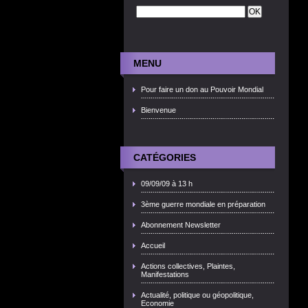
MENU
Pour faire un don au Pouvoir Mondial
Bienvenue
CATÉGORIES
09/09/09 à 13 h
3ème guerre mondiale en préparation
Abonnement Newsletter
Accueil
Actions collectives, Plaintes,
Manifestations
Actualité, politique ou géopolitique,
Economie