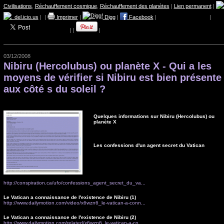
Civilisations
,
Réchauffement cosmique
,
Réchauffement des planètes
|
Lien permanent
|
del.icio.us
|
|
Imprimer
|
Digg
|
Facebook
|
|
|
|
|
03/12/2008
Nibiru (Hercolubus) ou planète X - Qui a les
moyens de vérifier si Nibiru est bien présente
aux côté s du soleil ?
Quelques informations sur Nibiru (Hercolubus) ou
planète X
Les confessions d'un agent secret du Vatican
http://conspiration.ca/ufo/confessions_agent_secret_du_va...
Le Vatican a connaissance de l'existence de Nibiru (1)
http://www.dailymotion.com/video/x6wzn6_le-vatican-a-conn...
Le Vatican a connaissance de l'existence de Nibiru (2)
http://www.dailymotion.com/related/x6wzn6_le-vatican-a-co...