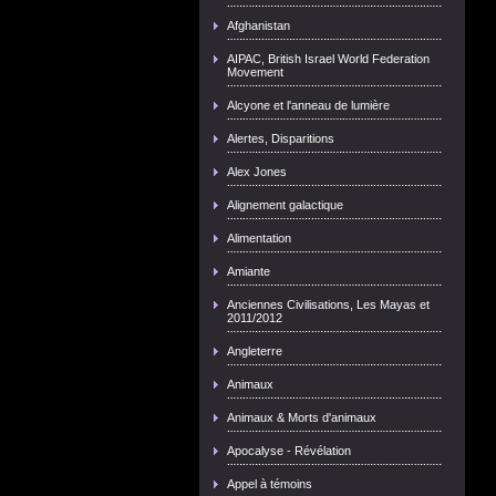
Afghanistan
AIPAC, British Israel World Federation
Movement
Alcyone et l'anneau de lumière
Alertes, Disparitions
Alex Jones
Alignement galactique
Alimentation
Amiante
Anciennes Civilisations, Les Mayas et
2011/2012
Angleterre
Animaux
Animaux & Morts d'animaux
Apocalyse - Révélation
Appel à témoins