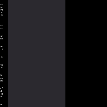
ime
tre
ons
ont
 le
ime
ème
 un
ait
une
, à
 le
 le
 le
Or,
ps,
dre
t à
 du
 la
amp
 en