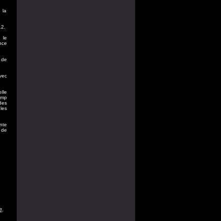
 la
12.
 le
nce
 de
vec
lle
amp
des
les
nte
 de
e
,