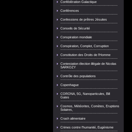
Confédération Galactique
Conférences
Confessions de prêtres Jésuites
Conseils de Sécurité
Conspiration mondiale
Conspiration, Complot, Corruption
Constitution des Droits de l'Homme
Contestation élection illégale de Nicolas
SARKOZY
Contrôle des populations
Copenhague
CORONA, 5G, Nanoparticules, Bill
Gates
Cosmos, Météorites, Comètes, Eruptions
Solaires,
Crash alimentaire
Crimes contre l'humanité, Eugénisme