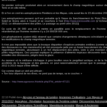
Ce premier scénario produirait alors un renversement dans le champ magnétique autour de
Terre et en elle-même.
Et si l'on en croit les astrophysiciens Floridiens et les Mayas, cela aurait lieu le 23 décembre 20
Les astrophysiciens pensent qu'il est probable qu'à l'issue du franchissement du Point Zéro,
Soleil se lèvera alors à l'ouest et se couchera à l'est [
http://www.erenouvelle.com
(L"échéa
2012, Le débalancement des pôles, Le passage au point zéro 2012)]
Ce cycle de 26 000 ans est à mettre en parallèle avec le remplacement de l'homme
néanderthal par l'homme moderne il y a 24 000/28 000 ans.
Les géophysiciens avaient déjà observé que certains changements climatiques coïncidaient a
les modifications du champ magnétique terrestre.
Il n'est pas impossible alors que la brusque disparition d'espèces animales entières (comme ce
des dinosaures ou des mammouths) ait été provoquée jadis par un brutal basculement du ch
magnétique terrestre, aboutissant à un fort déplacement des pôles, voire à une inversion 
pôles magnétiques. Ceci pourrait expliquer la présence d'aliments tropicaux découverts dans 
entrailles des dinosaures, piégés dans la glace.
Au moment où le méthane s'échappe à gros bouillon sous le pergélisol arctique, et de la fo
accélérée de la banquise et des glaciers, on peut raisonnablement penser que le passage
2012 à 2013 risque d'être difficile.
Car comme disait un vieil ami africain :
« Ton futur dépend de tes rêves, ne perd pas de temps, va te coucher. »
Source :
http://www.agoravox.fr/article.php3?id_article=47121
22:10 Publié dans
Alcyone et l'anneau de lumière
,
Anciennes Civilisations, Les Mayas et
2011/2012
,
Apocalyse - Révélation
,
Ascension du Système solaire
,
Découvertes Astronomi
Découvertes, Déclarations Scientifiques
,
Magnétisme terrestre
,
Mayas & Anciennes