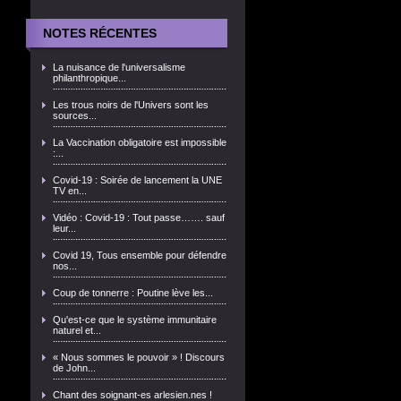
NOTES RÉCENTES
La nuisance de l'universalisme
philanthropique...
Les trous noirs de l'Univers sont les
sources...
La Vaccination obligatoire est impossible
:...
Covid-19 : Soirée de lancement la UNE
TV en...
Vidéo : Covid-19 : Tout passe……. sauf
leur...
Covid 19, Tous ensemble pour défendre
nos...
Coup de tonnerre : Poutine lève les...
Qu'est-ce que le système immunitaire
naturel et...
« Nous sommes le pouvoir » ! Discours
de John...
Chant des soignant-es arlesien.nes !