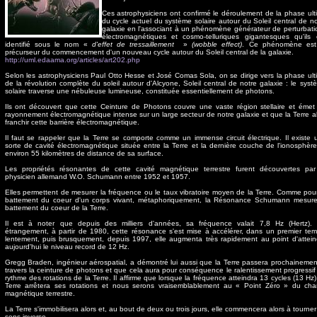
Ces astrophysiciens ont confirmé le déroulement de la phase ult
du cycle actuel du système solaire autour du Soleil central de no
galaxie en l'associant à un phénomène générateur de perturbati
électromagnétiques et cosmo-telluriques gigantesques qu'ils 
identifié sous le nom «
d'effet de tressaillement
»
(wobble effect)
. Ce phénomène est
précurseur du commencement d'un nouveau cycle autour du Soleil central de la galaxie.
http://uml.edaama.org/articles/art202.php
Selon les astrophysiciens Paul Otto Hesse et José Comas Sola, on se dirige vers la phase ult
de la révolution complète du soleil autour d'Alcyone, Soleil central de notre galaxie : le syst
solaire traverse une nébuleuse lumineuse, constituée essentiellement de photons.
Ils ont découvert que cette Ceinture de Photons couvre une vaste région stellaire et émet
rayonnement électromagnétique intense sur un large secteur de notre galaxie et que la Terre all
franchir cette barrière électromagnétique.
Il faut se rappeler que la Terre se comporte comme un immense circuit électrique. Il existe 
sorte de cavité électromagnétique située entre la Terre et la dernière couche de l'ionosphère
environ 55 kilomètres de distance de sa surface.
Les propriétés résonantes de cette cavité magnétique terrestre furent découvertes par
physicien allemand W.O. Schumann entre 1952 et 1957.
Elles permettent de mesurer la fréquence ou le taux vibratoire moyen de la Terre. Comme pour
battement du coeur d'un corps vivant, métaphoriquement, la Résonance Schumann mesure
battement du coeur de la Terre.
Il est à noter que depuis des milliers d'années, sa fréquence valait 7,8 Hz (Hertz). 
étrangement, à partir de 1980, cette résonance s'est mise à accélérer, dans un premier tem
lentement, puis brusquement, depuis 1997, elle augmenta très rapidement au point d'attein
aujourd'hui le niveau record de 12 Hz.
Gregg Braden, ingénieur aérospatial, a démontré lui aussi que la Terre passera prochainemen
travers la ceinture de photons et que cela aura pour conséquence le ralentissement progressif
rythme des rotations de la Terre. Il affirme que lorsque la fréquence atteindra 13 cycles (13 Hz),
Terre arrêtera ses rotations et nous serons vraisemblablement au « Point Zéro » du ch
magnétique terrestre.
La Terre s'immobilisera alors et, au bout de deux ou trois jours, elle commencera alors à tourner
sens inverse.