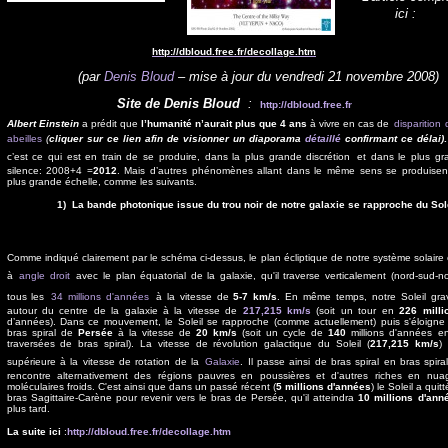
ici :
http://dbloud.free.fr/decollage.htm
(par
Denis Bloud
– mise à jour du vendredi 21 novembre 2008)
Site de Denis Bloud
:
http://dbloud.free.fr
Albert Einstein
a prédit que
l’humanité n’aurait plus que
4 ans
à vivre en cas de
disparition
abeilles
(
cliquer sur ce lien afin de visionner un diaporama
détaillé
confirmant ce délai)
.
c’est ce qui est en train de se produire, dans la plus grande discrétion
et dans le plus gr
silence: 2008+4 =
2012
. Mais d’autres phénomènes allant dans le même sens se produisen
plus grande échelle, comme les suivants.
1)
La bande photonique issue du trou noir de notre galaxie se rapproche du Sol
Comme indiqué clairement par le schéma ci-dessus, le plan écliptique de notre système solaire 
à
angle droit
avec le plan équatorial de la galaxie, qu'il traverse verticalement (nord-sud-no
tous les
34 millions d'années
à la vitesse de
5-7 km/s
. En même temps, notre Soleil grav
autour du centre de la galaxie à la vitesse de
217,215 km/s
(soit un tour en
226 milli
d’années). Dans ce mouvement, le Soleil se rapproche (comme actuellement) puis s'éloigne
bras spiral de
Persée
à la vitesse de
20 km/s
(soit un cycle de
140
millions d'années en
traversées de bras spiral). La vitesse de révolution galactique du Soleil (
217,215 km/s
) 
supérieure à la vitesse de rotation de la
Galaxie
. Il passe ainsi de bras spiral en bras spiral
rencontre alternativement des régions pauvres en poussières et d'autres riches en nua
moléculaires froids. C'est ainsi que dans un passé récent (
5 millions d'années
) le Soleil a quitt
bras Sagittaire-Carène pour revenir vers le bras de Persée, qu'il atteindra
10 millions d'ann
plus tard.
La suite ici
:
http://dbloud.free.fr/decollage.htm