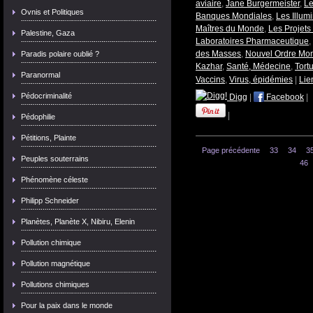
aviaire
,
Jane Burgermeister
,
Le
Ovnis et Politiques
Banques Mondiales
,
Les Illumi
Maîtres du Monde
,
Les Projets
Palestine, Gaza
Laboratoires Pharmaceutique
,
des Masses
,
Nouvel Ordre Mon
Paradis polaire oublié ?
Kazhar
,
Santé, Médecine
,
Tort
Paranormal
Vaccins
,
Virus, épidémies
|
Lie
Pédocriminalité
Digg
|
Facebook
|
|
Pédophilie
Pétitions, Plainte
Page précédente
33
34
3
Peuples souterrains
46
Phénomène céleste
Philipp Schneider
Planètes, Planète X, Nibiru, Elenin
Pollution chimique
Pollution magnétique
Pollutions chimiques
Pour la paix dans le monde