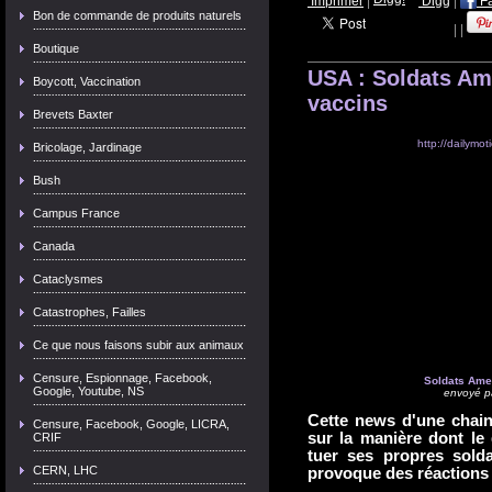
Imprimer
|
Digg
|
F
Bon de commande de produits naturels
|
|
Boutique
USA : Soldats Am
Boycott, Vaccination
vaccins
Brevets Baxter
http://dailymoti
Bricolage, Jardinage
Bush
Campus France
Canada
Cataclysmes
Catastrophes, Failles
Ce que nous faisons subir aux animaux
Censure, Espionnage, Facebook,
Soldats Ame
Google, Youtube, NS
envoyé p
Cette news d'une chain
Censure, Facebook, Google, LICRA,
sur la manière dont le
CRIF
tuer ses propres solda
CERN, LHC
provoque des réactions 