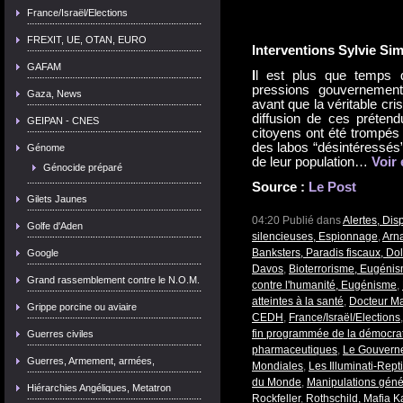
France/Israël/Elections
FREXIT, UE, OTAN, EURO
Interventions
Sylvie Si
GAFAM
I
l est plus que temps 
pressions gouvernement
Gaza, News
avant que la véritable cri
diffusion de ces prétend
GEIPAN - CNES
citoyens ont été trompés
des labos “désintéressés”
Génome
de leur population…
Voir 
Génocide préparé
Source :
Le Post
Gilets Jaunes
04:20 Publié dans
Alertes, Dis
Golfe d'Aden
silencieuses, Espionnage
,
Arn
Banksters, Paradis fiscaux, Dol
Google
Davos
,
Bioterrorisme, Eugéni
Grand rassemblement contre le N.O.M.
contre l'humanité, Eugénisme
,
atteintes à la santé
,
Docteur Ma
Grippe porcine ou aviaire
CEDH
,
France/Israël/Elections
fin programmée de la démocra
Guerres civiles
pharmaceutiques
,
Le Gouvern
Guerres, Armement, armées,
Mondiales
,
Les Illuminati-Repti
du Monde
,
Manipulations géné
Hiérarchies Angéliques, Metatron
Rockfeller
,
Rothschild, Mafia K