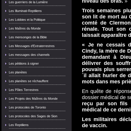
niveau des bras.
»
Les guerriers de la Lumière
Trois semaines plu
Les Illuminati-Reptiliens
son lit de mort au 
Les Lobbies et la Politique
comté de Clermont.
rénale. Tout son c
Les Maîtres du Monde
laissait apparaître 
Les mensonges de la Bible
« Je ne cessais d
Les Messages d'Extraterrestres
Cindy, la mère de D
Les messages des channels
demandant à Die
délivrer des souff
Les pétitions à signer
pouvais plus serre
Les planètes
´il allait hurler de
mots dans mes prièr
Les planètes se réchauffent
Les Pôles Terrestres
En quête de réponse
dossier médical de so
Les Projets des Maîtres du Monde
reçu par son fils 
Les protocoles de Toronto
médical de ce derni
Les protocoles des Sages de Sion
Les militaires décl
de vaccin.
Les Reptiliens