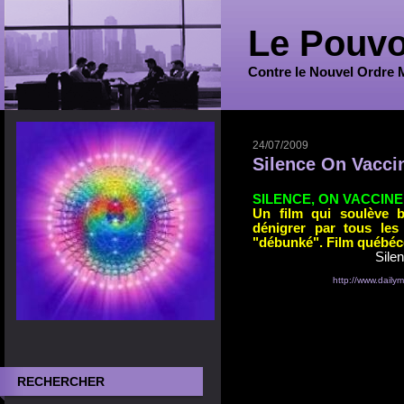
Le Pouvo
Contre le Nouvel Ordre 
24/07/2009
Silence On Vaccin
SILENCE, ON VACCINE
Un film qui soulève b
dénigrer par tous les
"débunké". Film québéco
Sile
http://www.dailym
RECHERCHER