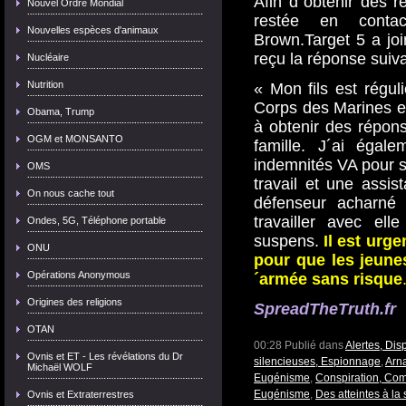
Afin d´obtenir des 
Nouvel Ordre Mondial
restée en conta
Nouvelles espèces d'animaux
Brown.Target 5 a jo
reçu la réponse suiva
Nucléaire
Nutrition
« Mon fils est régu
Corps des Marines e
Obama, Trump
à obtenir des répon
OGM et MONSANTO
famille. J´ai égal
indemnités VA pour se
OMS
travail et une assi
On nous cache tout
défenseur acharné 
travailler avec el
Ondes, 5G, Téléphone portable
suspens.
Il est urge
ONU
pour que les jeune
Opérations Anonymous
´armée sans risque
Origines des religions
SpreadTheTruth.fr
OTAN
00:28 Publié dans
Alertes, Dis
Ovnis et ET - Les révélations du Dr
silencieuses, Espionnage
,
Arn
Michaël WOLF
Eugénisme
,
Conspiration, Com
Eugénisme
,
Des atteintes à la
Ovnis et Extraterrestres