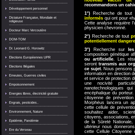
nouveau vaccin dit 
recommandons un cahier
Développement personnel
1°)
Recherche de tout
Dictature Française, Mondiale et
informés
qui ont pour «h
religieuse
Cette analyse requière l
physicien chevronné.
Docteur Marc Vercoutère
2°)
Recherche de tout
p
DOM-TOM
potentiellement dangere
Dr. Leonard G. Horowitz
3°)
Recherche sur
le
composition génétique a
Elections Européennes UPR
ou artificielle
. Les résu
seront
transmis aux org
Elections Illégales
ce sujet
. Nous pensons pa
information en direction 
Emeutes, Guerres civiles
et service de protection du
une nocivité particu
Empoisonnement
nanotechnologiques qui o
encéphalique du porteur.
Energies libres, électricité gratuite
citoyenne de prévention
Morphéus lancera un ap
Engrais, pesticides..
cette cellule de préventi
Environnement, Nature
souhaitez aider, scien
citoyens, associations, 
Epidémie, Pandémie
de la Sûreté Nationale
ultérieur nous donneron
Ere du Verseau
cette Cellule Citoyenne 