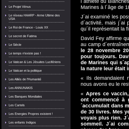
l´athlète du Blanches
Marines à l´âge de 1
Le Projet Vénus
Le réseau HAARP - Arme Ultime des
J´ai examiné les poss
USA
d´activité, mais j´a
Le Roi de France - Louis XX
qu´il représentait la 
Le secret de Fatima
David Fey affirme qu
au camp d´entraînem
Le Siècle
le 28 novembre 20
Le temps n'existe pas !
pour toujours.
Dav
de Marines qui s´ap
Le Vatican & Les Jésuites Lucifériens
la nature leur était
Le Vatican et la politique
« Ils demandaient 
Les Alliés de l'Humanité
nous avons eu le rest
Les ANNUNAKIS
«
Apres ce vaccin,
Les Banques Mondiales
ont commencé à g
´accumulait dans 
Les Cartels
de 30 livres. Mes y
Les Energies Propres existent !
voyais plus rien. J
Les enfants Indigos
sommeil. J´ai co