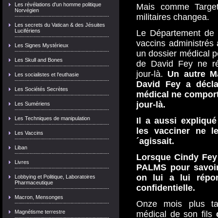
Les révélations d'un homme politique
Mais comme Target 
Norvégien
militaires changea.
Les secrets du Vatican & des Jésuites
Lucifériens
Le Département de 
vaccins administrés 
Les Signes Mystérieux
un dossier médical p
Les Skull and Bones
de David Fey ne ré
jour-là.
Un autre Ma
Les socialistes et l'euthasie
David Fey a décl
Les Sociétés Secrètes
médical ne comport
jour-là.
Les Sumériens
Les Techniques de manipulation
Il a aussi expliqu
les vacciner ne l
Les Vaccins
´agissait.
Liban
Lorsque Cindy Fey a
Livres
PALMS pour savoir 
on lui a lui répo
Lobbying et Politique, Laboratoires
Pharmaceutique
confidentielle.
Macron, Mensonges
Onze mois plus ta
Magnétisme terrestre
médical de son fils