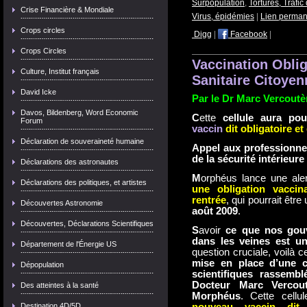
Surpopulation
,
Tortures, Trafic
Crise Financière & Mondiale
Virus, épidémies
|
Lien perman
Crops circles
Digg
|
Facebook
|
Crops Circles
Vaccination Oblig
Culture, Institut français
Sanitaire Citoyen
David Icke
Par le Dr Marc Vercout
Davos, Bildenberg, Word Economic
C
ette
cellule aura po
Forum
vaccin
dit obligatoire et
Déclaration de souveraineté humaine
Appel aux professionne
de la sécurité intérieure
Déclarations des astronautes
M
orphéus lance une aler
Déclarations des politiques, et artistes
une obligation vaccin
rentrée
, qui pourrait être
Découvertes Astronomie
août 2009
.
Découvertes, Déclarations Scientifiques
S
avoir
ce que nos gou
dans les veines est un
Département de l'Énergie US
question cruciale, voilà
mise en place d’une c
Dépopulation
scientifiques rassembl
Docteur Marc Vercou
Des atteintes à la santé
Morphéus
. Cette cell
Destination 4D/5D