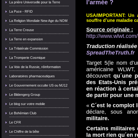
l'armée ?
La prière Universelle pour la Terre
La Puce - RFID
USA/IMPORTANT: Un anc
souffre d’un
e maladie c
La Religion Mondiale New Age du NOM
Source originale :
La Terre Creuse
http://www.wlwt.com
La Terre en expansion
Traduction réalisée
La Trilatérale Commission
SpreadTheTruth.fr
La Tromperie Cosmique
Target 5(le nom d’u
La Voix de la Russie, réinformation
américaine WLWT,
découvert
qu´une p
Laboratoires pharmaceutiques
des Etats-Unis pr
Le Gouvernement occulte US ou MJ12
en réaction à certa
de partir pour une m
Le Bildengerg Group
Le blog sur votre mobile
«
C´est le complot le
déclare, sous an
Le Bohémian Club
militaire.
Le CFR
Certains militaires
Le Chiffre de la bête
la mort rien qu´en 