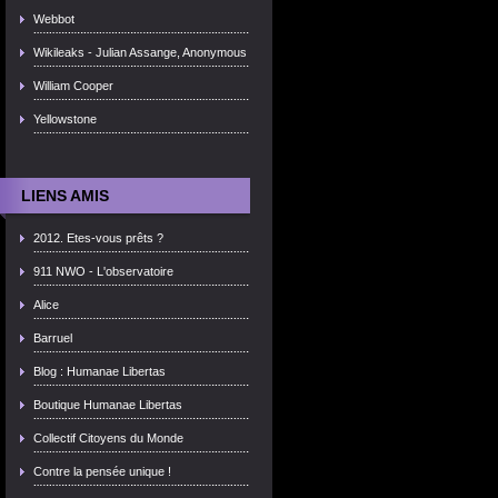
Webbot
Wikileaks - Julian Assange, Anonymous
William Cooper
Yellowstone
LIENS AMIS
2012. Etes-vous prêts ?
911 NWO - L'observatoire
Alice
Barruel
Blog : Humanae Libertas
Boutique Humanae Libertas
Collectif Citoyens du Monde
Contre la pensée unique !