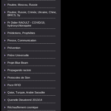
Poutine, Moscou, Russie
Poutine, Russie, Crimée, Ukraine, Chine,
BRICS; Sy
Pr Didier RAOULT - COVID/19,
hydroxychloroquine
Prédictions, Prophéties
Presse, Communication
Prévention
Prière Universelle
Projet Blue Beam
Propagande raciste
Protocoles de Sion
Puce RFID
Qatar, Turquie, Arabie Saoudite
Quenelle Dieudonné 2013/14
Réchauffement cosmique