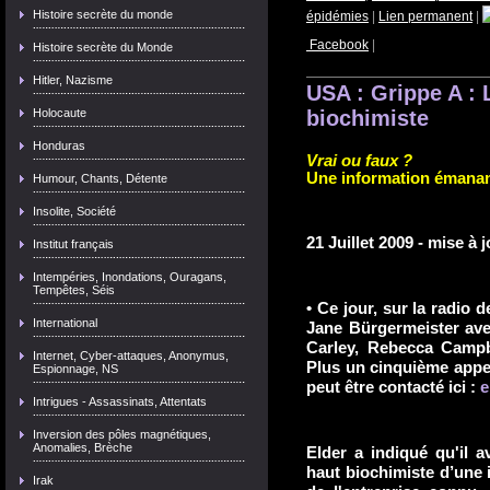
Histoire secrète du monde
épidémies
|
Lien permanent
|
Facebook
|
Histoire secrète du Monde
Hitler, Nazisme
USA : Grippe A : 
Holocaute
biochimiste
Honduras
Vrai ou faux ?
Une information émanan
Humour, Chants, Détente
Insolite, Société
21 Juillet 2009 - mise à j
Institut français
Intempéries, Inondations, Ouragans,
Tempêtes, Séis
• Ce jour, sur la radio 
International
Jane Bürgermeister ave
Carley, Rebecca Campb
Internet, Cyber-attaques, Anonymus,
Plus un cinquième appel
Espionnage, NS
peut être contacté ici :
e
Intrigues - Assassinats, Attentats
Inversion des pôles magnétiques,
Anomalies, Brèche
Elder a indiqué qu'il 
haut biochimiste d’une
Irak