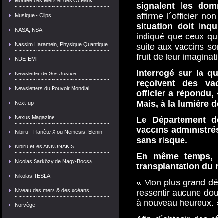
Montée des Mers et des Océans
signalent les dom
affirme l´officier non
Musique - Clips
situation doit inqu
NASA, NSA
indiqué que ceux qui
Nassim Haramein, Physique Quantique
suite aux vaccins son
fruit de leur imaginat
NDE-EMI
Interrogé sur la qu
Newsletter de Sos Justice
reçoivent des vac
Newsletters du Pouvoir Mondial
officier a répondu,
Mais, à la lumière de
Next-up
Nexus Magazine
Le Département d
vaccins administré
Nibiru - Planète X ou Nemesis, Elenin
sans risque.
Nibiru et les ANNUNAKIS
En même temps, D
Nicolas Sarközy de Nagy-Bocsa
transplantation du 
Nikolas TESLA
« Mon plus grand dé
Niveau des mers & des océans
ressentir aucune doul
à nouveau heureux. 
Norvège