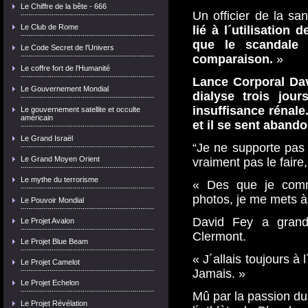
Le Chiffre de la bête - 666
Un officier de la sa
Le Club de Rome
lié à l´utilisation
que le scandale
Le Code Secret de l'Univers
comparaison.
»
Le coffre fort de l'Humanité
Lance Corporal Dav
Le Gouvernement Mondial
dialyse trois jour
insuffisance rénale.
Le gouvernement satellite et occulte
américain
et il se sent aband
Le Grand Israël
“Je ne supporte pas
Le Grand Moyen Orient
vraiment pas le faire
Le mythe du terrorisme
« Des que je com
photos, je me mets à 
Le Pouvoir Mondial
David Fey a gran
Le Projet Avalon
Clermont.
Le Projet Blue Beam
« J´allais toujours à
Le Projet Camelot
Jamais. »
Le Projet Echelon
Mû par la passion du 
Le Projet Révélation