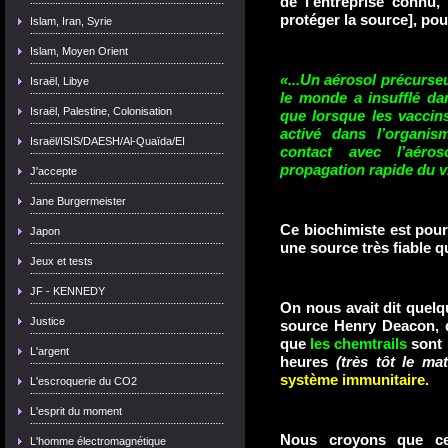
de l'entreprise connu,
protéger la source], pou
Islam, Iran, Syrie
Islam, Moyen Orient
«...Un aérosol précurseu
Israël, Libye
le monde a insufflé da
Israël, Palestine, Colonisation
que lorsque les vaccins
activé dans l’organi
Israël/ISIS/DAESH/Al-Quaïda/EI
contact avec l’aéro
propagation rapide du v
J'accepte
Jane Burgermeister
Ce biochimiste est pour 
Japon
une source très fiable q
Jeux et tests
JF - KENNEDY
On nous avait dit quelqu
Justice
source Henry Deacon, q
que
les chemtrails
sont 
L'argent
heures
(très tôt le mat
système immunitaire.
L'escroquerie du CO2
L'esprit du moment
Nous croyons que cet
L'homme électromagnétique