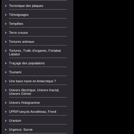
Tectonique des plaques
Témoignages
Tempêtes
Terre creuse
Tortures animaux
Tortures, Trafic d'organes, Fortabat
Labatut
Traçage des populations
Tsunami
Une base nazie en Antarctique ?
Univers électrique, Univers fractal,
Univers Gémel
Univers Hologramme
UPR/François Asselineau, Frexit
Uranium
Urgence. Survie