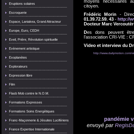
moyens nécessaires au
Eruptions solaires
citoyen.
Escroquerie
Frédéric Morin
- Direc
01.39.72.59. 43
-
http://
Espace, Laniakea, Grand Attracteur
Docteur Marc Vercoutèr
Europe, Euro, CEDH
D
es dons peuvent être
l’association CRI-VIE : 
Eveil, Prière, Révolution spirituelle
Video et interview du D
Evènement artistique
http://www.dailymotion.com/
Exoplanètes
Explorateurs
Expression libre
Film
Flasb Mob contre le N.O.M.
Formations Expresses
Formations Soins Energétiques
pandémie v
Franc-Maçonnerie & Jésuites Lucifériens
envoyé par
RegisD
France Expertise Internationale