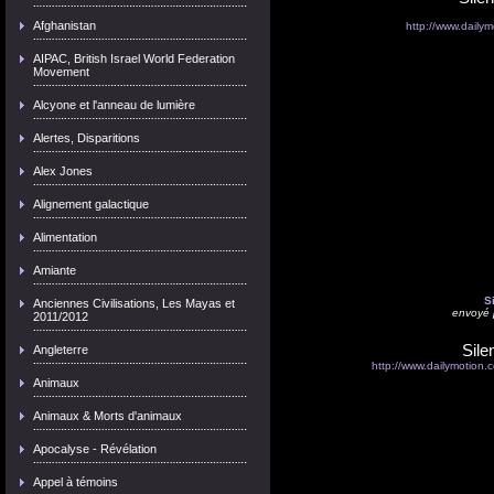
Afghanistan
http://www.dailym
AIPAC, British Israel World Federation
Movement
Alcyone et l'anneau de lumière
Alertes, Disparitions
Alex Jones
Alignement galactique
Alimentation
Amiante
S
Anciennes Civilisations, Les Mayas et
envoyé
2011/2012
Sile
Angleterre
http://www.dailymotion.
Animaux
Animaux & Morts d'animaux
Apocalyse - Révélation
Appel à témoins