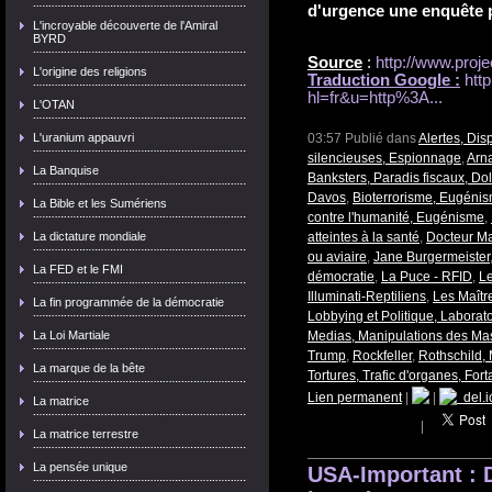
d'urgence une enquête 
L'incroyable découverte de l'Amiral
BYRD
Source
:
http://www.proje
L'origine des religions
Traduction Google :
htt
hl=fr&u=http%3A...
L'OTAN
L'uranium appauvri
03:57 Publié dans
Alertes, Dis
silencieuses, Espionnage
,
Arn
La Banquise
Banksters, Paradis fiscaux, Dol
Davos
,
Bioterrorisme, Eugéni
La Bible et les Sumériens
contre l'humanité, Eugénisme
,
La dictature mondiale
atteintes à la santé
,
Docteur Ma
ou aviaire
,
Jane Burgermeister
La FED et le FMI
démocratie
,
La Puce - RFID
,
L
Illuminati-Reptiliens
,
Les Maît
La fin programmée de la démocratie
Lobbying et Politique, Labora
La Loi Martiale
Medias, Manipulations des Ma
Trump
,
Rockfeller
,
Rothschild,
La marque de la bête
Tortures, Trafic d'organes, For
Lien permanent
|
|
del.i
La matrice
|
La matrice terrestre
La pensée unique
USA-Important : 