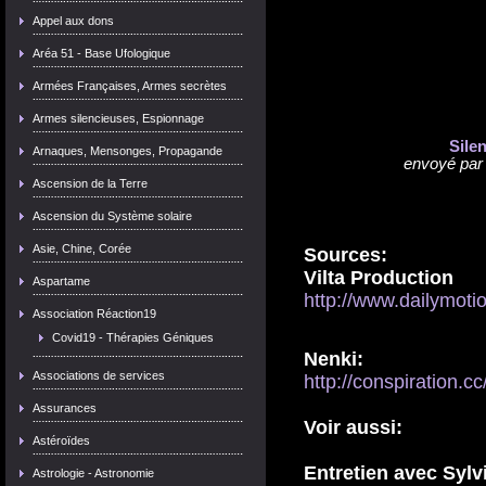
Appel aux dons
Aréa 51 - Base Ufologique
Armées Françaises, Armes secrètes
Armes silencieuses, Espionnage
Sile
Arnaques, Mensonges, Propagande
envoyé pa
Ascension de la Terre
Ascension du Système solaire
Asie, Chine, Corée
Sources:
Vilta Production
Aspartame
http://www.dailymo
Association Réaction19
Covid19 - Thérapies Géniques
Nenki:
Associations de services
http://conspiration.cc
Assurances
Voir aussi:
Astéroïdes
Entretien avec Syl
Astrologie - Astronomie