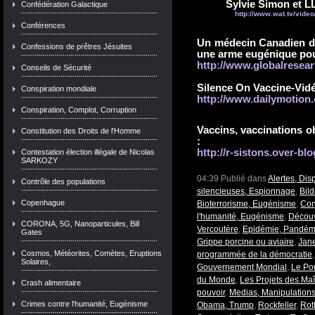
Sylvie Simon et LL
Confédération Galactique
http://www.wat.tv/vide
Conférences
Un médecin Canadien dé
Confessions de prêtres Jésuites
une arme eugénique pour
http://www.globalresear
Conseils de Sécurité
Silence On Vaccine-Vidé
Conspiration mondiale
http://www.dailymotion.
Conspiration, Complot, Corruption
Vaccins, vaccinations ob
Constitution des Droits de l'Homme
:
http://r-sistons.over-bl
Contestation élection illégale de Nicolas
SARKOZY
04:39 Publié dans
Alertes, Dis
Contrôle des populations
silencieuses, Espionnage
,
Bil
Copenhague
Bioterrorisme, Eugénisme
,
Con
l'humanité, Eugénisme
,
Découv
CORONA, 5G, Nanoparticules, Bill
Vercoutère
,
Epidémie, Pandém
Gates
Grippe porcine ou aviaire
,
Jane
Cosmos, Météorites, Comètes, Eruptions
programmée de la démocratie
Solaires,
Gouvernement Mondial
,
Le Po
du Monde
,
Les Projets des Ma
Crash alimentaire
pouvoir
,
Medias, Manipulation
Crimes contre l'humanité, Eugénisme
Obama, Trump
,
Rockfeller
,
Rot