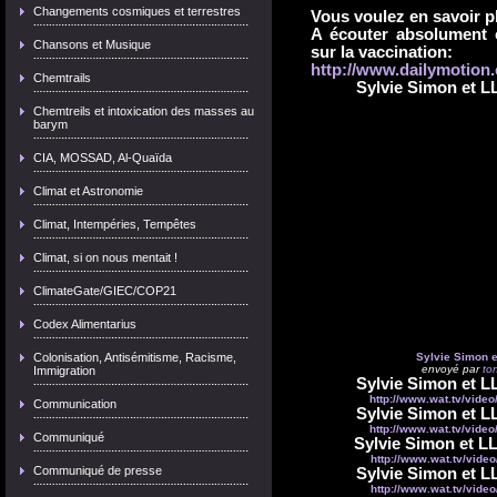
Changements cosmiques et terrestres
Vous voulez en savoir p
A écouter absolument 
Chansons et Musique
sur la vaccination:
http://www.dailymotion.
Chemtrails
Sylvie Simon et LL
Chemtreils et intoxication des masses au
barym
CIA, MOSSAD, Al-Quaïda
Climat et Astronomie
Climat, Intempéries, Tempêtes
Climat, si on nous mentait !
ClimateGate/GIEC/COP21
Codex Alimentarius
Colonisation, Antisémitisme, Racisme,
Sylvie Simon e
envoyé par
to
Immigration
Sylvie Simon et LL
http://www.wat.tv/vide
Communication
Sylvie Simon et LL
http://www.wat.tv/vide
Communiqué
Sylvie Simon et LL
http://www.wat.tv/vide
Communiqué de presse
Sylvie Simon et LL
http://www.wat.tv/vide