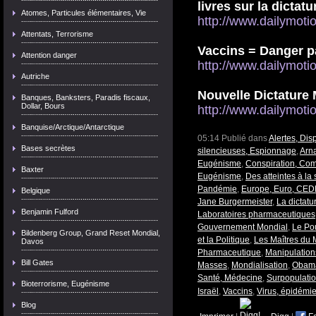
livres sur la dicta
Atomes, Particules élémentaires, Vie
http://www.dailymoti
Attentats, Terrorisme
Vaccins = Danger p
Attention danger
http://www.dailymoti
Autriche
Nouvelle Dictature 
Banques, Banksters, Paradis fiscaux,
Dollar, Bours
http://www.dailymoti
Banquise/Arctique/Antarctique
05:14 Publié dans
Alertes, Dis
Bases secrètes
silencieuses, Espionnage
,
Arn
Eugénisme
,
Conspiration, Com
Baxter
Eugénisme
,
Des atteintes à la
Pandémie
,
Europe, Euro, CE
Belgique
Jane Burgermeister
,
La dictat
Benjamin Fulford
Laboratoires pharmaceutiques
Gouvernement Mondial
,
Le Po
Bildenberg Group, Grand Reset Mondial,
et la Politique
,
Les Maîtres du
Davos
Pharmaceutique
,
Manipulation
Bill Gates
Masses
,
Mondialisation
,
Obama
Santé, Médecine
,
Surpopulati
Bioterrorisme, Eugénisme
Israël
,
Vaccins
,
Virus, épidémi
Blog