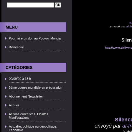
S
MENU
envoyé par
al-f
Pour faire un don au Pouvoir Mondial
Silen
Bienvenue
http://www.dailymo
CATÉGORIES
09/09/09 à 13 h
3ème guerre mondiale en préparation
Abonnement Newsletter
Accueil
Actions collectives, Plaintes,
Manifestations
Silenc
envoyé par
al-f
Actualité, politique ou géopolitique,
Economie
Sile