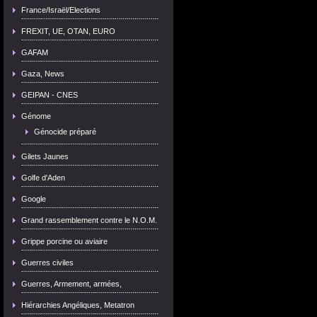
France/Israël/Elections
FREXIT, UE, OTAN, EURO
GAFAM
Gaza, News
GEIPAN - CNES
Génome
Génocide préparé
Gilets Jaunes
Golfe d'Aden
Google
Grand rassemblement contre le N.O.M.
Grippe porcine ou aviaire
Guerres civiles
Guerres, Armement, armées,
Hiérarchies Angéliques, Metatron