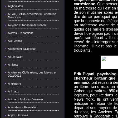
cartésienne.
Que penser e
Afghanistan
sa maîtresse qu’il est en 
de son mutisme après a
AIPAC, British Israel World Federation
dire de ce perroquet qui 
Movement
que la sonnerie du téléph
sa maîtresse avant de m
Alcyone et l'anneau de lumière
guider ces milliers d’oi
Alertes, Disparitions
devant ce pigeon paon am
après son départ… Tout au
Alex Jones
cessé de s’interroger sur 
l’homme. Il n’est pas l
Alignement galactique
troublants.
Alimentation
Amiante
Anciennes Civilisations, Les Mayas et
Erik Pigani, psycholog
2011/2012
chercheur britannique,
animaux,
ont réussi à dé
Angleterre
un 6ème sens mais un 7èm
Gabon, qui maîtrise 950 m
Animaux
logiques, peut lire dans l
News York. Ils ont vérif
Animaux & Morts d'animaux
anticiper le retour de l
Apocalyse - Révélation
départ et ses moyens de t
du chat, les Anciens E
Appel à témoins
retrouvé à Saqqarah : “L