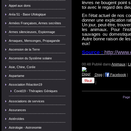
lèvres ne bougent point s
Appel aux dons
toi avec le regard des die
Aréa 51 - Base Ufologique
En l’état actuel de nos c
donner une explication ra
Armées Françaises, Armes secrètes
Un jour, peut-être, trouv
les animaux. Pour l’in
Armes silencieuses, Espionnage
sauvages ou domestique
Autre bonne raison de les 
Arnaques, Mensonges, Propagande
eux!
Ascension de la Terre
Source :
http://www
Ascension du Système solaire
00:48 Publié dans
Animaux
|
L
Asie, Chine, Corée
Digg
|
Facebook
|
Aspartame
|
Association Réaction19
Covid19 - Thérapies Géniques
Page 
Associations de services
Assurances
Astéroïdes
Astrologie - Astronomie