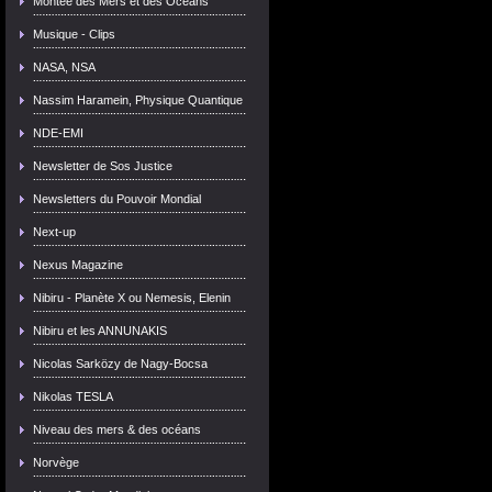
Montée des Mers et des Océans
Musique - Clips
NASA, NSA
Nassim Haramein, Physique Quantique
NDE-EMI
Newsletter de Sos Justice
Newsletters du Pouvoir Mondial
Next-up
Nexus Magazine
Nibiru - Planète X ou Nemesis, Elenin
Nibiru et les ANNUNAKIS
Nicolas Sarközy de Nagy-Bocsa
Nikolas TESLA
Niveau des mers & des océans
Norvège