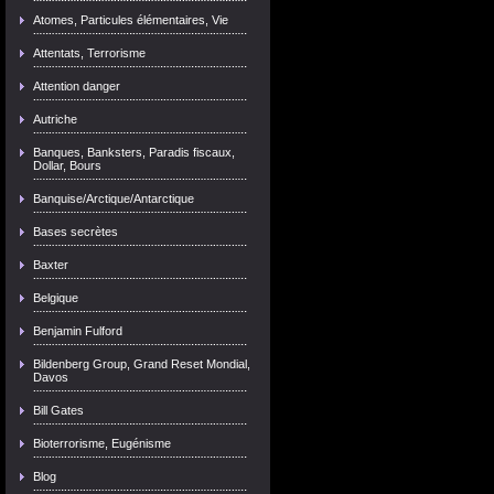
Atomes, Particules élémentaires, Vie
Attentats, Terrorisme
Attention danger
Autriche
Banques, Banksters, Paradis fiscaux,
Dollar, Bours
Banquise/Arctique/Antarctique
Bases secrètes
Baxter
Belgique
Benjamin Fulford
Bildenberg Group, Grand Reset Mondial,
Davos
Bill Gates
Bioterrorisme, Eugénisme
Blog