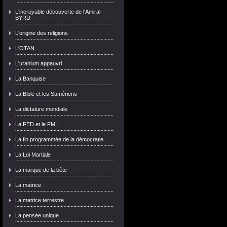
L'incroyable découverte de l'Amiral
BYRD
L'origine des religions
L'OTAN
L'uranium appauvri
La Banquise
La Bible et les Sumériens
La dictature mondiale
La FED et le FMI
La fin programmée de la démocratie
La Loi Martiale
La marque de la bête
La matrice
La matrice terrestre
La pensée unique