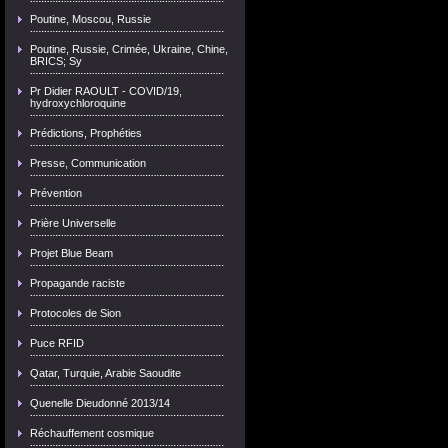
Poutine, Moscou, Russie
Poutine, Russie, Crimée, Ukraine, Chine,
BRICS; Sy
Pr Didier RAOULT - COVID/19,
hydroxychloroquine
Prédictions, Prophéties
Presse, Communication
Prévention
Prière Universelle
Projet Blue Beam
Propagande raciste
Protocoles de Sion
Puce RFID
Qatar, Turquie, Arabie Saoudite
Quenelle Dieudonné 2013/14
Réchauffement cosmique