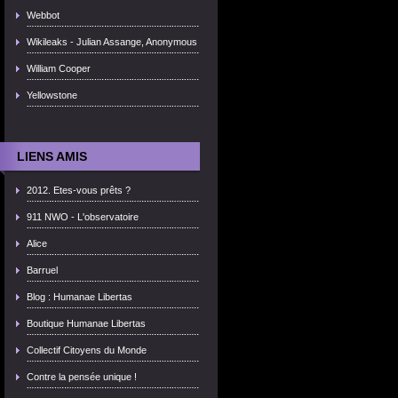
Webbot
Wikileaks - Julian Assange, Anonymous
William Cooper
Yellowstone
LIENS AMIS
2012. Etes-vous prêts ?
911 NWO - L'observatoire
Alice
Barruel
Blog : Humanae Libertas
Boutique Humanae Libertas
Collectif Citoyens du Monde
Contre la pensée unique !