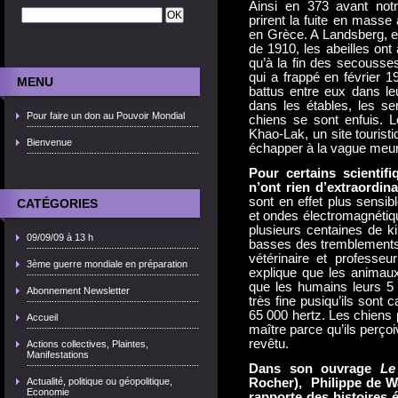
Ainsi en 373 avant notr
prirent la fuite en masse 
en Grèce. A Landsberg, e
de 1910, les abeilles on
qu’à la fin des secousse
qui a frappé en février 
MENU
battus entre eux dans leu
dans les étables, les ser
Pour faire un don au Pouvoir Mondial
chiens se sont enfuis. 
Khao-Lak, un site touristi
Bienvenue
échapper à la vague meurt
Pour certains scientif
n’ont rien d’extraordina
sont en effet plus sensi
CATÉGORIES
et ondes électromagnétiqu
plusieurs centaines de k
09/09/09 à 13 h
basses des tremblements 
vétérinaire et professeu
3ème guerre mondiale en préparation
explique que les animau
que les humains leurs 5
Abonnement Newsletter
très fine pusiqu’ils sont
65 000 hertz. Les chiens 
Accueil
maître parce qu’ils perçoi
revêtu.
Actions collectives, Plaintes,
Manifestations
Dans son ouvrage
Le
Actualité, politique ou géopolitique,
Rocher), Philippe de Wa
Economie
rapporte des histoires 