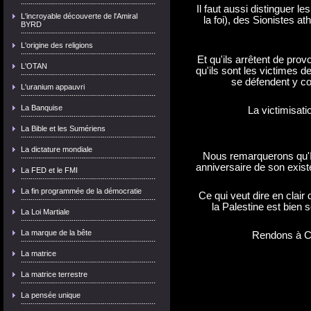
Il faut aussi distinguer le
L'incroyable découverte de l'Amiral
la foi), des Sionistes at
BYRD
L'origine des religions
Et qu'ils arrêtent de pro
L'OTAN
qu'ils sont les victimes de
se défendent y com
L'uranium appauvri
La Banquise
La victimisati
La Bible et les Sumériens
La dictature mondiale
Nous remarquerons qu'Is
anniversaire de son exist
La FED et le FMI
La fin programmée de la démocratie
Ce qui veut dire en clair
la Palestine est bien 
La Loi Martiale
La marque de la bête
Rendons à Cé
La matrice
La matrice terrestre
La pensée unique