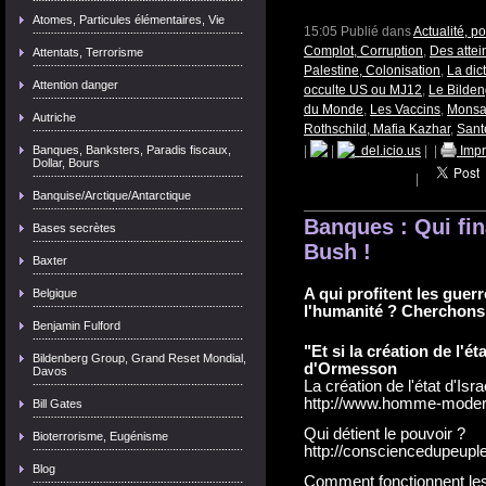
Atomes, Particules élémentaires, Vie
15:05 Publié dans
Actualité, p
Complot, Corruption
,
Des attei
Attentats, Terrorisme
Palestine, Colonisation
,
La dic
Attention danger
occulte US ou MJ12
,
Le Bilde
du Monde
,
Les Vaccins
,
Monsan
Autriche
Rothschild, Mafia Kazhar
,
Sant
Banques, Banksters, Paradis fiscaux,
|
|
del.icio.us
|
|
Impr
Dollar, Bours
|
Banquise/Arctique/Antarctique
Banques : Qui fin
Bases secrètes
Bush !
Baxter
A qui profitent les guer
Belgique
l'humanité ? Cherchons l
Benjamin Fulford
"Et si la création de l'ét
Bildenberg Group, Grand Reset Mondial,
d'Ormesson
Davos
La création de l'état d'Isra
http://www.homme-moderne
Bill Gates
Qui détient le pouvoir ?
Bioterrorisme, Eugénisme
http://consciencedupeupl
Blog
Comment fonctionnent le