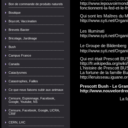
http://www.lepouvoirmon
Bon de commande de produits naturels
fonctionnent-la-fed-et-le-f
Boutique
Qui sont les Maîtres du 
http://www.syti.net/Organ
Boycott, Vaccination
Brevets Baxter
Les Illuminati
http://www.syti.net/Organi
Bricolage, Jardinage
Le Groupe de Bildenberg
Bush
http://www.syti.net/Organi
Campus France
Qui est était Prescott B
http://fr.wikipedia.org/wi
Canada
L'histoire de Prescott BU
La fortune de la famille B
Cataclysmes
http://leruisseau.iguane.o
Catastrophes, Failles
Prescott Bush - Le Gra
Ce que nous faisons subir aux animaux
http://www.nouvelordre
Censure, Espionnage, Facebook,
La f
Google, Youtube, NS
Censure, Facebook, Google, LICRA,
CRIF
CERN, LHC