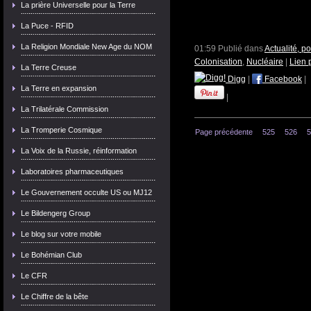
La prière Universelle pour la Terre
La Puce - RFID
La Religion Mondiale New Age du NOM
01:59 Publié dans
Actualité, p
Colonisation
,
Nucléaire
|
Lien 
La Terre Creuse
Digg
|
Facebook
|
La Terre en expansion
|
La Trilatérale Commission
La Tromperie Cosmique
Page précédente
525
526
5
La Voix de la Russie, réinformation
Laboratoires pharmaceutiques
Le Gouvernement occulte US ou MJ12
Le Bildengerg Group
Le blog sur votre mobile
Le Bohémian Club
Le CFR
Le Chiffre de la bête