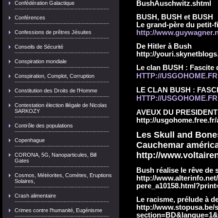
BushAuschwitz.shtml
Confédération Galactique
BUSH, BUSH et BUSH
Conférences
Le grand-père du petit-fi
http://www.guywagner.n
Confessions de prêtres Jésuites
De Hitler à Bush
Conseils de Sécurité
http://youri.skynetblogs
Conspiration mondiale
Le clan BUSH : Fascite d
HTTP://USGOHOME.FR
Conspiration, Complot, Corruption
LE CLAN BUSH : FASCI
Constitution des Droits de l'Homme
HTTP://USGOHOME.FR
Contestation élection illégale de Nicolas
SARKOZY
AVEUX DU PRESIDENT
http://usgohome.free.fr
Contrôle des populations
Les Skull and Bone
Copenhague
Cauchemar américain
http://www.voltaire
CORONA, 5G, Nanoparticules, Bill
Gates
Bush réalise le rêve de
Cosmos, Météorites, Comètes, Eruptions
http://www.alterinfo.net
Solaires,
pere_a10158.html?print
Crash alimentaire
Le racisme, prélude à d
http://www.stopusa.be/s
Crimes contre l'humanité, Eugénisme
section=BD&langue=1&