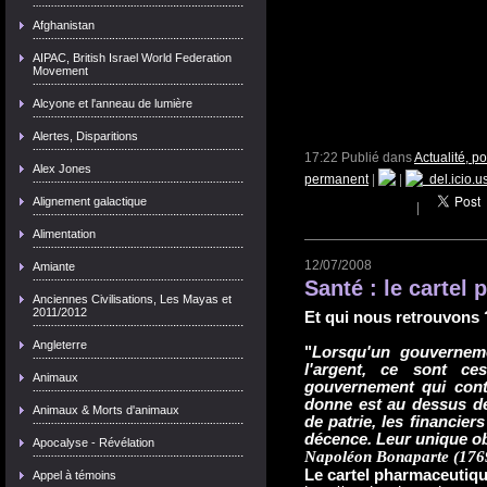
Afghanistan
AIPAC, British Israel World Federation
Movement
Alcyone et l'anneau de lumière
Alertes, Disparitions
17:22 Publié dans
Actualité, p
Alex Jones
permanent
|
|
del.icio.u
Alignement galactique
|
Alimentation
12/07/2008
Amiante
Santé : le cartel
Anciennes Civilisations, Les Mayas et
2011/2012
Et qui nous retrouvons 
Angleterre
"
Lorsqu'un gouvernem
l'argent, ce sont ce
Animaux
gouvernement qui contr
donne est au dessus de l
Animaux & Morts d'animaux
de patrie, les financier
décence. Leur unique obj
Apocalyse - Révélation
Napoléon Bonaparte (176
Le cartel pharmaceutiq
Appel à témoins