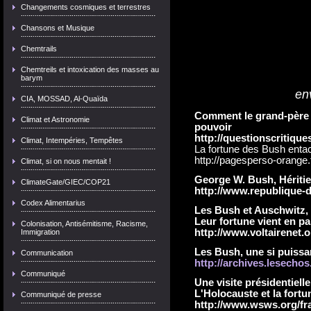
Changements cosmiques et terrestres
Chansons et Musique
Chemtrails
Chemtreils et intoxication des masses au
barym
en
CIA, MOSSAD, Al-Quaïda
Comment le grand-père d
Climat et Astronomie
pouvoir
http://questionscritiqu
Climat, Intempéries, Tempêtes
La fortune des Bush enta
http://pagesperso-orange.
Climat, si on nous mentait !
George W. Bush, Héritier
ClimateGate/GIEC/COP21
http://www.republique-d
Codex Alimentarius
Les Bush et Auschwitz, 
Leur fortune vient en pa
Colonisation, Antisémitisme, Racisme,
http://www.voltairenet.o
Immigration
Les Bush, une si puissan
Communication
http://archives.lesechos.
Communiqué
Une visite présidentiell
L'Holocauste et la fortu
Communiqué de presse
http://www.wsws.org/fr