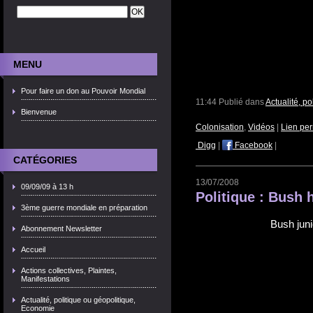
MENU
Pour faire un don au Pouvoir Mondial
11:44 Publié dans
Actualité, p
Bienvenue
Colonisation
,
Vidéos
|
Lien pe
Digg
|
Facebook
|
CATÉGORIES
13/07/2008
09/09/09 à 13 h
Politique : Bush
3ème guerre mondiale en préparation
Bush jun
Abonnement Newsletter
Accueil
Actions collectives, Plaintes,
Manifestations
Actualité, politique ou géopolitique,
Economie