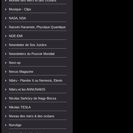
Montée des Mers et des Océans
Musique - Clips
NASA, NSA
Nassim Haramein, Physique Quantique
NDE-EMI
Newsletter de Sos Justice
Newsletters du Pouvoir Mondial
Next-up
Nexus Magazine
Nibiru - Planète X ou Nemesis, Elenin
Nibiru et les ANNUNAKIS
Nicolas Sarközy de Nagy-Bocsa
Nikolas TESLA
Niveau des mers & des océans
Norvège