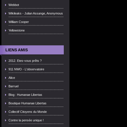
Webbot
Wikileaks - Julian Assange, Anonymous
William Cooper
Yellowstone
LIENS AMIS
2012. Etes-vous prêts ?
911 NWO - L'observatoire
Alice
Barruel
Blog : Humanae Libertas
Boutique Humanae Libertas
Collectif Citoyens du Monde
Contre la pensée unique !