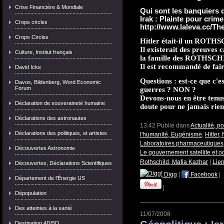
Crise Financière & Mondiale
Qui sont les banquiers q
Irak : Plainte pour crim
Crops circles
http://www.laleva.cc/Th
Crops Circles
Hitler était-il un ROTH
Il existerait des preuves 
Culture, Institut français
la famille des ROTHSCH
Il est recommandé de fai
David Icke
Questions : est-ce que c'
Davos, Bildenberg, Word Economic
Forum
guerres ? NON ?
Devons-nous en être tenus
Déclaration de souveraineté humaine
doute pour ne jamais rien 
Déclarations des astronautes
13:42 Publié dans
Actualité, p
Déclarations des politiques, et artistes
l'humanité, Eugénisme
,
Hitler
Laboratoires pharmaceutiques
Découvertes Astronomie
Le gouvernement satellite et o
Rothschild, Mafia Kazhar
|
Lie
Découvertes, Déclarations Scientifiques
Digg
|
Facebook
|
Département de l'Énergie US
|
Dépopulation
Des atteintes à la santé
11/07/2008
Destination 4D/5D