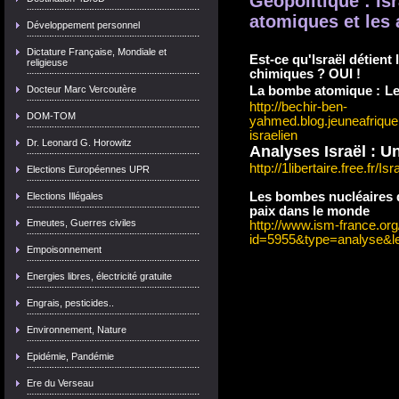
Géopolitique : Is
atomiques et les
Développement personnel
Dictature Française, Mondiale et
Est-ce qu'Israël détient
religieuse
chimiques ? OUI !
Docteur Marc Vercoutère
La bombe atomique :
Le
http://bechir-ben-
DOM-TOM
yahmed.blog.jeuneafrique
israelien
Dr. Leonard G. Horowitz
Analyses Israël : U
http://1libertaire.free.fr/I
Elections Européennes UPR
Les bombes nucléaires d
Elections Illégales
paix dans le monde
Emeutes, Guerres civiles
http://www.ism-france.org
id=5955&type=analyse&
Empoisonnement
Energies libres, électricité gratuite
Engrais, pesticides..
Environnement, Nature
Epidémie, Pandémie
Ere du Verseau