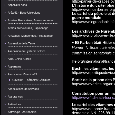
http://panier-de-crabes.o
Appel aux dons
L'histoire du cartel ph
http://www.noslibertes.or
Aréa 51 - Base Ufologique
Le cartel du pétrole et 
guerre mondiale
Armées Françaises, Armes secrètes
http://www.legrandsoir.inf
Armes silencieuses, Espionnage
Les archives de Nurem
http://www.profit-over-life
Arnaques, Mensonges, Propagande
« IG Farben était Hitler e
Ascension de la Terre
Homer T. Bone , sénateur
Ascension du Système solaire
commission sénatoriale cha
Asie, Chine, Corée
life.org/international/franc
Aspartame
Bush, les vitamines, les 
http://www.politiquedevi
Association Réaction19
Sortir de la prison des
Covid19 - Thérapies Géniques
http://www.verites.org/ar
Associations de services
Constitution pour un m
Assurances
http://www4.dr-rath-found
Astéroïdes
Le cartel des vitamines
http://www.e-sante.fr/autr
Astrologie - Astronomie
demantele-NN_226-99-1.