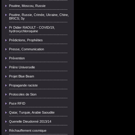
Poutine, Moscou, Russie
Poutine, Russie, Crimée, Ukraine, Chine,
BRICS; Sy
Pr Didier RAOULT - COVID/19,
hydroxychloroquine
Prédictions, Prophéties
Presse, Communication
Prévention
Prière Universelle
Projet Blue Beam
Propagande raciste
Protocoles de Sion
Puce RFID
Qatar, Turquie, Arabie Saoudite
Quenelle Dieudonné 2013/14
Réchauffement cosmique