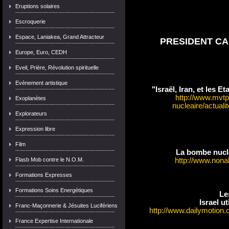
Eruptions solaires
Escroquerie
Espace, Laniakea, Grand Attracteur
PRESIDENT CA
Europe, Euro, CEDH
Eveil, Prière, Révolution spirituelle
Evènement artistique
"Israël, Iran, et les E
http://www.mvt
Exoplanètes
nucleaire/actuali
Explorateurs
Expression libre
Film
La bombe nucléa
Flasb Mob contre le N.O.M.
http://www.nonal
Formations Expresses
Formations Soins Energétiques
Le
Israel u
Franc-Maçonnerie & Jésuites Lucifériens
http://www.dailymotion.
France Expertise Internationale