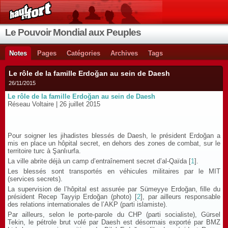
Le Pouvoir Mondial aux Peuples
Notes
Pages
Catégories
Archives
Tags
Le rôle de la famille Erdoğan au sein de Daesh
26/11/2015
Le rôle de la famille Erdoğan au sein de Daesh
Réseau Voltaire
| 26 juillet 2015
Pour soigner les jihadistes blessés de Daesh, le président Erdoğan a
mis en place un hôpital secret, en dehors des zones de combat, sur le
territoire turc à Şanlıurfa.
La ville abrite déjà un camp d’entraînement secret d’al-Qaïda [
1
].
Les blessés sont transportés en véhicules militaires par le MIT
(services secrets).
La supervision de l’hôpital est assurée par Sümeyye Erdoğan, fille du
président Recep Tayyip Erdoğan (photo) [
2
], par ailleurs responsable
des relations internationales de l’AKP (parti islamiste).
Par ailleurs, selon le porte-parole du CHP (parti socialiste), Gürsel
Tekin, le pétrole brut volé par Daesh est désormais exporté par BMZ