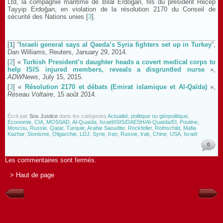
Ltd, la compagnie maritime de Bilal Erdoğan, fils du président Recep
Tayyip Erdoğan, en violation de la résolution 2170 du Conseil de
sécurité des Nations unies [
3
].
[
1
] “
Israeli general says al Qaeda’s Syria fighters set up in Turkey
”,
Dan Williams, Reuters, January 29, 2014.
[
2
] «
Turkish President’s daughter heads a covert medical corps to
help ISIS injured members, reveals a disgruntled nurse
»,
ADWNews
, July 15, 2015.
[
3
] «
Résolution 2170 et débats (Emirat islamique et Al-Qaïda)
»,
Réseau Voltaire
, 15 août 2014.
Écrit par
Sos Justice
dans les catégories
Actualité, politique ou géopolitique,
Economie
,
CIA, MOSSAD, Al-Quaïda
,
Israël/ISIS/DAESH/Al-Quaïda/EI
,
Poutine,
Moscou, Russie
,
Qatar, Turquie, Arabie Saoudite
,
Rockfeller
,
Rothschild, Mafia
Kazhar
,
Sionisme, Oligarchie, LDJ
,
Syrie, Iran, Russie, Irak, Chine
,
USA, Israël
0
Les commentaires sont fermés.
> Haut de page