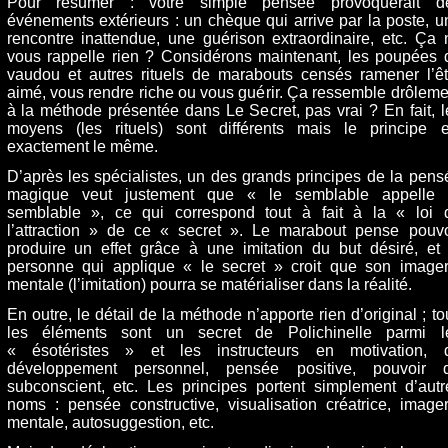
Pour résumer : votre simple pensée provoquerait d
événements extérieurs : un chèque qui arrive par la poste, u
rencontre inattendue, une guérison extraordinaire, etc. Ça 
vous rappelle rien ? Considérons maintenant, les poupées 
vaudou et autres rituels de marabouts censés ramener l’êt
aimé, vous rendre riche ou vous guérir. Ça ressemble drôleme
à la méthode présentée dans Le Secret, pas vrai ? En fait, l
moyens (les rituels) sont différents mais le principe e
exactement le même.
D’après les spécialistes, un des grands principes de la pens
magique veut justement que « le semblable appelle 
semblable », ce qui correspond tout à fait à la « loi 
l’attraction » de ce « secret ». Le marabout pense pouvo
produire un effet grâce à une imitation du but désiré, et 
personne qui applique « le secret » croit que son imager
mentale (l’imitation) pourra se matérialiser dans la réalité.
En outre, le détail de la méthode n’apporte rien d’original ; to
les éléments sont un secret de Polichinelle parmi l
« ésotéristes » et les instructeurs en motivation, 
développement personnel, pensée positive, pouvoir 
subconscient, etc. Les principes portent simplement d’autr
noms : pensée constructive, visualisation créatrice, imager
mentale, autosuggestion, etc.