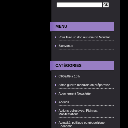
MENU
Pour faire un don au Pouvoir Mondial
Bienvenue
CATÉGORIES
09/09/09 à 13 h
3ème guerre mondiale en préparation
Abonnement Newsletter
Accueil
Actions collectives, Plaintes,
Manifestations
Actualité, politique ou géopolitique,
Economie