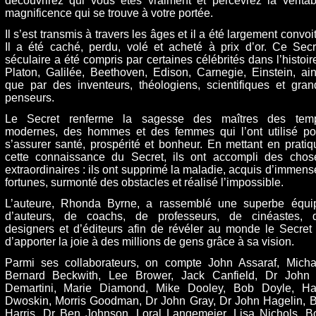
découvrirez qui vous êtes vraiment et percevrez la véritab
magnificence qui se trouve à votre portée.
Il s’est transmis à travers les âges et il a été largement convoi
Il a été caché, perdu, volé et acheté à prix d’or. Ce Secr
séculaire a été compris par certaines célébrités dans l’histoire
Platon, Galilée, Beethoven, Edison, Carnegie, Einstein, ain
que par des inventeurs, théologiens, scientifiques et gran
penseurs.
Le Secret renferme la sagesse des maîtres des tem
modernes, des hommes et des femmes qui l’ont utilisé po
s’assurer santé, prospérité et bonheur. En mettant en pratiq
cette connaissance du Secret, ils ont accompli des chos
extraordinaires : ils ont supprimé la maladie, acquis d’immens
fortunes, surmonté des obstacles et réalisé l’impossible.
L’auteure, Rhonda Byrne, a rassemblé une superbe équi
d’auteurs, de coachs, de professeurs, de cinéastes, 
designers et d’éditeurs afin de révéler au monde le Secret 
d’apporter la joie à des millions de gens grâce à sa vision.
Parmi ses collaborateurs, on compte John Assaraf, Micha
Bernard Beckwith, Lee Brower, Jack Canfield, Dr John 
Demartini, Marie Diamond, Mike Dooley, Bob Doyle, Ha
Dwoskin, Morris Goodman, Dr John Gray, Dr John Hagelin, Bi
Harris, Dr Ben Johnson. Loral Langemeier, Lisa Nichols, B