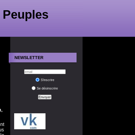
 Peuples
NEWSLETTER
S'inscrire
Se désinscrire
n,
nt
us