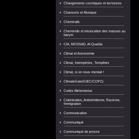
Changements cosmiques et terrestres
Chansons et Musique
Chemtrails
Chemtreils et intoxication des masses au
barym
CIA, MOSSAD, Al-Quaïda
Climat et Astronomie
Climat, Intempéries, Tempêtes
Climat, si on nous mentait !
ClimateGate/GIEC/COP21
Codex Alimentarius
Colonisation, Antisémitisme, Racisme,
Immigration
Communication
Communiqué
Communiqué de presse