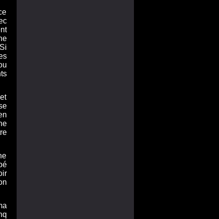
ce
ec
nt
ne
Si
es
ou
ts
et
se
en
nne
re
ne
bé
ir
on
ma
nq