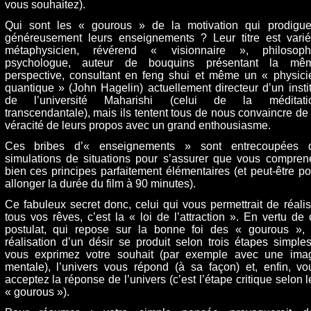
vous souhaitez).
Qui sont les « gourous » de la motivation qui prodigue
généreusement leurs enseignements ? Leur titre est varié
métaphysicien, révérend « visionnaire », philosoph
psychologue, auteur de bouquins présentant la mê
perspective, consultant en feng shui et même un « physici
quantique » (John Hagelin) actuellement directeur d’un instit
de l’université Maharishi (celui de la méditati
transcendantale), mais ils tentent tous de nous convaincre de 
véracité de leurs propos avec un grand enthousiasme.
Ces bribes d’« enseignements » sont entrecoupées 
simulations de situations pour s’assurer que vous compren
bien ces principes parfaitement élémentaires (et peut-être po
allonger la durée du film à 90 minutes).
Ce fabuleux secret donc, celui qui vous permettrait de réalis
tous vos rêves, c’est la « loi de l’attraction ». En vertu de 
postulat, qui repose sur la bonne foi des « gourous », 
réalisation d’un désir se produit selon trois étapes simples
vous exprimez votre souhait (par exemple avec une ima
mentale), l’univers vous répond (à sa façon) et, enfin, vo
acceptez la réponse de l’univers (c’est l’étape critique selon l
« gourous »).