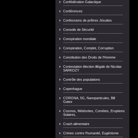
Confédération Galactique
Conférences
Confessions de prêtres Jésuites
Conseils de Sécurité
Conspiration mondiale
Conspiration, Complot, Corruption
Constitution des Droits de l'Homme
Contestation élection illégale de Nicolas
SARKOZY
Contrôle des populations
Copenhague
CORONA, 5G, Nanoparticules, Bill
Gates
Cosmos, Météorites, Comètes, Eruptions
Solaires,
Crash alimentaire
Crimes contre l'humanité, Eugénisme