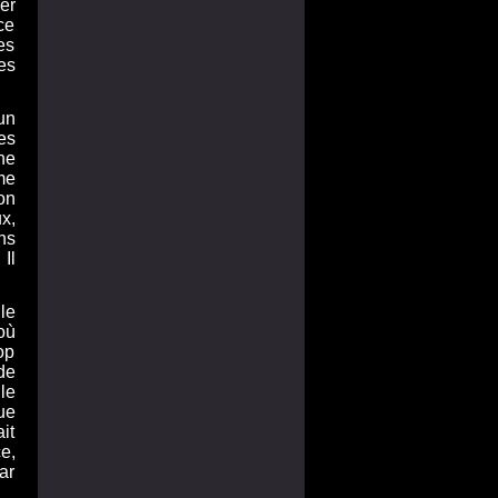
er
ce
es
es
un
es
une
me
on
x,
ns
Il
le
où
op
de
 le
ue
it
e,
ar