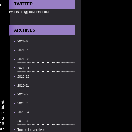
TWITTER
çu
Tweets de @pouvoirmondial
ARCHIVES
2021-10
2021-09
2021-08
2021-01
2020-12
2020-11
2020-06
nt
2020-05
ui
te
2020-04
is
2019-05
ns
ue
Toutes les archives