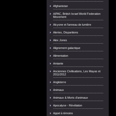
Afghanistan
AIPAC, British Israel World Federation
Movement
Alcyone et l'anneau de lumière
Alertes, Disparitions
Alex Jones
Alignement galactique
Alimentation
Amiante
Anciennes Civilisations, Les Mayas et
2011/2012
Angleterre
Animaux
Animaux & Morts d'animaux
Apocalyse - Révélation
Appel à témoins