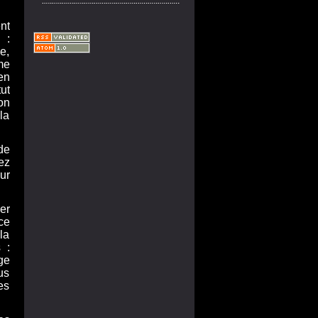
nt
 :
e,
me
en
ut
on
la
de
ez
ur
er
ce
la
 :
ge
us
es