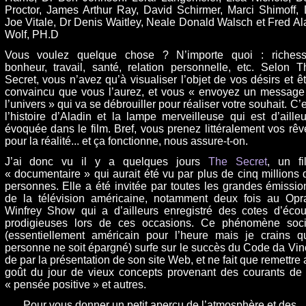
Proctor, James Arthur Ray, David Schirmer, Marci Shimoff, 
Joe Vitale, Dr Denis Waitley, Neale Donald Walsch et Fred Al
Wolf, PH.D
Vous voulez quelque chose ? N’importe quoi : richess
bonheur, travail, santé, relation personnelle, etc. Selon T
Secret, vous n’avez qu’à visualiser l’objet de vos désirs et êt
convaincu que vous l’aurez, et vous « envoyez un message
l’univers » qui va se débrouiller pour réaliser votre souhait. C’
l’histoire d’Aladin et la lampe merveilleuse qui est d’ailleu
évoquée dans le film. Bref, vous prenez littéralement vos rêv
pour la réalité... et ça fonctionne, nous assure-t-on.
J’ai donc vu il y a quelques jours
The Secret
, un fi
« documentaire » qui aurait été vu par plus de cinq millions 
personnes. Elle a été invitée par toutes les grandes émissio
de la télévision américaine, notamment deux fois au Opr
Winfrey Show qui a d’ailleurs enregistré des cotes d’écou
prodigieuses lors de ces occasions. Ce phénomène soci
(essentiellement américain pour l’heure mais je crains q
personne ne soit épargné) surfe sur le succès du Code da Vinc
de par la présentation de son site Web, et ne fait que remettre 
goût du jour de vieux concepts provenant des courants de 
« pensée positive » et autres.
Pour vous donner un petit aperçu de l’atmosphère et des