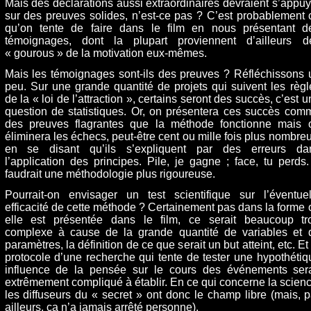
Mais des déclarations aussi extraordinaires devraient s’appuy
sur des preuves solides, n’est-ce pas ? C’est probablement 
qu’on tente de faire dans le film en nous présentant d
témoignages, dont la plupart proviennent d’ailleurs d
« gourous » de la motivation eux-mêmes.
Mais les témoignages sont-ils des preuves ? Réfléchissons 
peu. Sur une grande quantité de projets qui suivent les règl
de la « loi de l’attraction », certains seront des succès, c’est 
question de statistiques. Or, on présentera ces succès com
des preuves flagrantes que la méthode fonctionne mais 
éliminera les échecs, peut-être cent ou mille fois plus nombreu
en se disant qu’ils s’expliquent par des erreurs da
l’application des principes. Pile, je gagne ; face, tu perds. 
faudrait une méthodologie plus rigoureuse.
Pourrait-on envisager un test scientifique sur l’éventuel
efficacité de cette méthode ? Certainement pas dans la forme 
elle est présentée dans le film, ce serait beaucoup tr
complexe à cause de la grande quantité de variables et 
paramètres, la définition de ce que serait un but atteint, etc. Et
protocole d’une recherche qui tente de tester une hypothétiq
influence de la pensée sur le cours des événements sera
extrêmement compliqué à établir. En ce qui concerne la scienc
les diffuseurs du « secret » ont donc le champ libre (mais, p
ailleurs, ça n’a jamais arrêté personne).