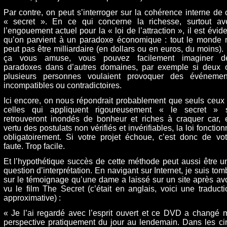
Par contre, on peut s’interroger sur la cohérence interne de 
« secret ». En ce qui concerne la richesse, surtout av
l’engouement actuel pour la « loi de l’attraction », il est évide
qu’on parvient à un paradoxe économique : tout le monde 
peut pas être milliardaire (en dollars ou en euros, du moins). 
ça vous amuse, vous pouvez facilement imaginer d
paradoxes dans d’autres domaines, par exemple si deux 
plusieurs personnes voulaient provoquer des événemen
incompatibles ou contradictoires.
Ici encore, on nous répondrait probablement que seuls ceux 
celles qui appliquent rigoureusement « le secret » 
retrouveront inondés de bonheur et riches à craquer car, 
vertu des postulats non vérifiés et invérifiables, la loi fonctio
obligatoirement. Si votre projet échoue, c’est donc de vot
faute. Trop facile.
Et l’hypothétique succès de cette méthode peut aussi être u
question d’interprétation. En navigant sur Internet, je suis tom
sur le témoignage qu’une dame a laissé sur un site après avo
vu le film The Secret (c’était en anglais, voici une traducti
approximative) :
« Je l’ai regardé avec l’esprit ouvert et ce DVD a changé 
perspective pratiquement du jour au lendemain. Dans les ci