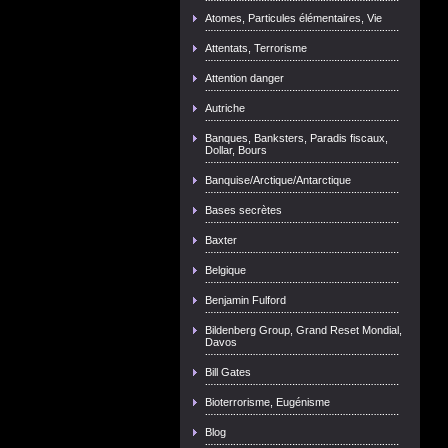
Atomes, Particules élémentaires, Vie
Attentats, Terrorisme
Attention danger
Autriche
Banques, Banksters, Paradis fiscaux,
Dollar, Bours
Banquise/Arctique/Antarctique
Bases secrètes
Baxter
Belgique
Benjamin Fulford
Bildenberg Group, Grand Reset Mondial,
Davos
Bill Gates
Bioterrorisme, Eugénisme
Blog