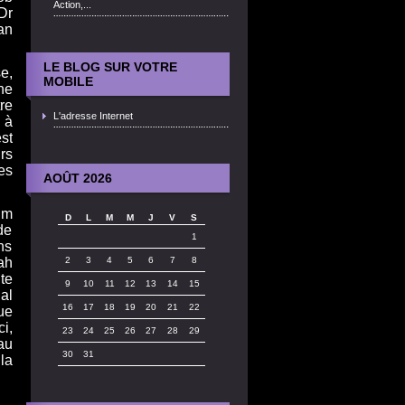
Action,...
Dr
an
LE BLOG SUR VOTRE
e,
MOBILE
he
re
L'adresse Internet
 à
est
rs
es
AOÛT 2026
lm
D
L
M
M
J
V
S
de
1
ns
ah
2
3
4
5
6
7
8
te
9
10
11
12
13
14
15
al
16
17
18
19
20
21
22
ue
i,
23
24
25
26
27
28
29
au
30
31
la