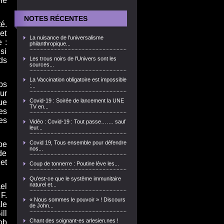
le
NOTES RÉCENTES
té.
et
La nuisance de l'universalisme
 :
philanthropique...
si
Les trous noirs de l'Univers sont les
ds
sources...
La Vaccination obligatoire est impossible
ps
:...
ur
Covid-19 : Soirée de lancement la UNE
ue
TV en...
es
es
Vidéo : Covid-19 : Tout passe……. sauf
leur...
Covid 19, Tous ensemble pour défendre
pe
nos...
de
et
Coup de tonnerre : Poutine lève les...
Qu'est-ce que le système immunitaire
naturel et...
el
F.
« Nous sommes le pouvoir » ! Discours
le
de John...
ll
Chant des soignant-es arlesien.nes !
ob