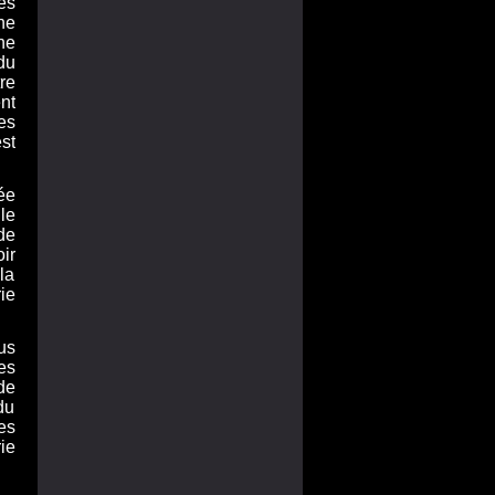
es
ne
ne
du
re
nt
es
st
ée
le
de
ir
la
ie
us
es
de
du
es
ie