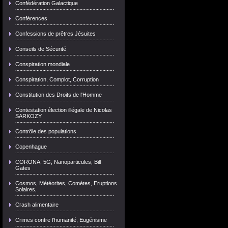
Confédération Galactique
Conférences
Confessions de prêtres Jésuites
Conseils de Sécurité
Conspiration mondiale
Conspiration, Complot, Corruption
Constitution des Droits de l'Homme
Contestation élection illégale de Nicolas
SARKOZY
Contrôle des populations
Copenhague
CORONA, 5G, Nanoparticules, Bill
Gates
Cosmos, Météorites, Comètes, Eruptions
Solaires,
Crash alimentaire
Crimes contre l'humanité, Eugénisme