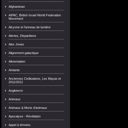
Afghanistan
AIPAC, British Israel World Federation
Movement
Alcyone et l'anneau de lumière
Alertes, Disparitions
Alex Jones
Alignement galactique
Alimentation
Amiante
Anciennes Civilisations, Les Mayas et
2011/2012
Angleterre
Animaux
Animaux & Morts d'animaux
Apocalyse - Révélation
Appel à témoins