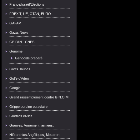
France/Israël/Elections
FREXIT, UE, OTAN, EURO
GAFAM
Gaza, News
GEIPAN - CNES
Génome
Génocide préparé
Gilets Jaunes
Golfe d'Aden
Google
Grand rassemblement contre le N.O.M.
Grippe porcine ou aviaire
Guerres civiles
Guerres, Armement, armées,
Hiérarchies Angéliques, Metatron