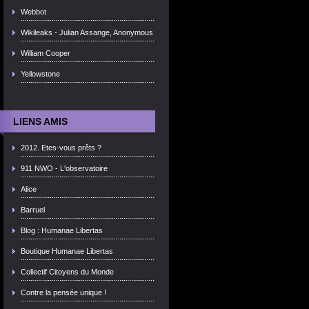
Webbot
Wikileaks - Julian Assange, Anonymous
William Cooper
Yellowstone
LIENS AMIS
2012. Etes-vous prêts ?
911 NWO - L'observatoire
Alice
Barruel
Blog : Humanae Libertas
Boutique Humanae Libertas
Collectif Citoyens du Monde
Contre la pensée unique !