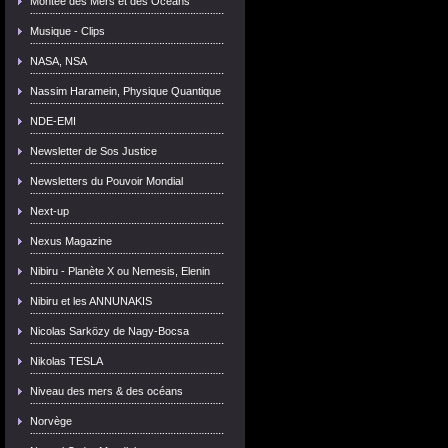
Montée des Mers et des Océans
Musique - Clips
NASA, NSA
Nassim Haramein, Physique Quantique
NDE-EMI
Newsletter de Sos Justice
Newsletters du Pouvoir Mondial
Next-up
Nexus Magazine
Nibiru - Planète X ou Nemesis, Elenin
Nibiru et les ANNUNAKIS
Nicolas Sarközy de Nagy-Bocsa
Nikolas TESLA
Niveau des mers & des océans
Norvège