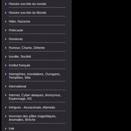
Histoire secrète du monde
Histoire secrète du Monde
Hitler, Nazisme
Holocaute
Honduras
Humour, Chants, Détente
Insolite, Société
Institut français
Intempéries, Inondations, Ouragans,
Tempêtes, Séis
International
Internet, Cyber-attaques, Anonymus,
Espionnage, NS
Intrigues - Assassinats, Attentats
Inversion des pôles magnétiques,
Anomalies, Brèche
Irak