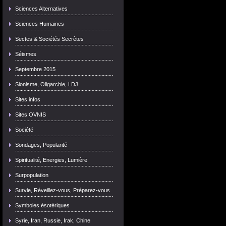
Sciences Alternatives
Sciences Humaines
Sectes & Sociétés Secrètes
Séismes
Septembre 2015
Sionisme, Oligarchie, LDJ
Sites infos
Sites OVNIS
Société
Sondages, Popularité
Spiritualité, Energies, Lumière
Surpopulation
Survie, Réveillez-vous, Préparez-vous
Symboles ésotériques
Syrie, Iran, Russie, Irak, Chine