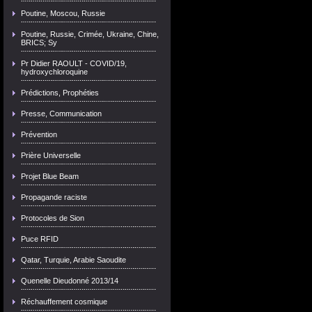
Poutine, Moscou, Russie
Poutine, Russie, Crimée, Ukraine, Chine,
BRICS; Sy
Pr Didier RAOULT - COVID/19,
hydroxychloroquine
Prédictions, Prophéties
Presse, Communication
Prévention
Prière Universelle
Projet Blue Beam
Propagande raciste
Protocoles de Sion
Puce RFID
Qatar, Turquie, Arabie Saoudite
Quenelle Dieudonné 2013/14
Réchauffement cosmique