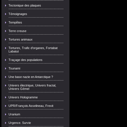
Tectonique des plaques
Témoignages
Tempêtes
Terre creuse
Tortures animaux
Tortures, Trafic d'organes, Fortabat
Labatut
Traçage des populations
Tsunami
Une base nazie en Antarctique ?
Univers électrique, Univers fractal,
Univers Gémel
Univers Hologramme
UPR/François Asselineau, Frexit
Uranium
Urgence. Survie