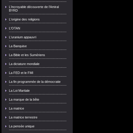
L'incroyable découverte de l'Amiral
BYRD
L'origine des religions
L'OTAN
L'uranium appauvri
La Banquise
La Bible et les Sumériens
La dictature mondiale
La FED et le FMI
La fin programmée de la démocratie
La Loi Martiale
La marque de la bête
La matrice
La matrice terrestre
La pensée unique