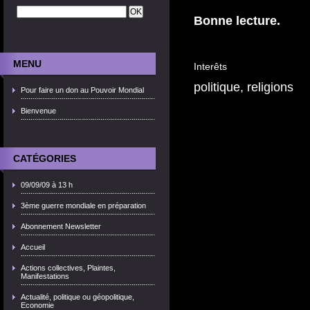
Bonne lecture.
MENU
Interêts
politique, religions
Pour faire un don au Pouvoir Mondial
Bienvenue
CATÉGORIES
09/09/09 à 13 h
3ème guerre mondiale en préparation
Abonnement Newsletter
Accueil
Actions collectives, Plaintes,
Manifestations
Actualité, politique ou géopolitique,
Economie