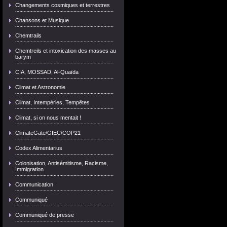
Changements cosmiques et terrestres
Chansons et Musique
Chemtrails
Chemtreils et intoxication des masses au
barym
CIA, MOSSAD, Al-Quaïda
Climat et Astronomie
Climat, Intempéries, Tempêtes
Climat, si on nous mentait !
ClimateGate/GIEC/COP21
Codex Alimentarius
Colonisation, Antisémitisme, Racisme,
Immigration
Communication
Communiqué
Communiqué de presse