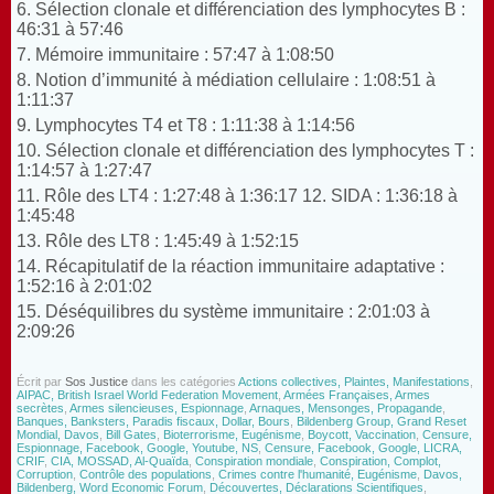
6. Sélection clonale et différenciation des lymphocytes B :
46:31
à
57:46
7. Mémoire immunitaire :
57:47
à
1:08:50
8. Notion d’immunité à médiation cellulaire :
1:08:51
à
1:11:37
9. Lymphocytes T4 et T8 :
1:11:38
à
1:14:56
10. Sélection clonale et différenciation des lymphocytes T :
1:14:57
à
1:27:47
11. Rôle des LT4 :
1:27:48
à
1:36:17
12.
SIDA :
1:36:18
à
1:45:48
13. Rôle des LT8 :
1:45:49
à
1:52:15
14. Récapitulatif de la réaction immunitaire adaptative :
1:52:16
à
2:01:02
15. Déséquilibres du système immunitaire :
2:01:03
à
2:09:26
Écrit par
Sos Justice
dans les catégories
Actions collectives, Plaintes, Manifestations
,
AIPAC, British Israel World Federation Movement
,
Armées Françaises, Armes
secrètes
,
Armes silencieuses, Espionnage
,
Arnaques, Mensonges, Propagande
,
Banques, Banksters, Paradis fiscaux, Dollar, Bours
,
Bildenberg Group, Grand Reset
Mondial, Davos
,
Bill Gates
,
Bioterrorisme, Eugénisme
,
Boycott, Vaccination
,
Censure,
Espionnage, Facebook, Google, Youtube, NS
,
Censure, Facebook, Google, LICRA,
CRIF
,
CIA, MOSSAD, Al-Quaïda
,
Conspiration mondiale
,
Conspiration, Complot,
Corruption
,
Contrôle des populations
,
Crimes contre l'humanité, Eugénisme
,
Davos,
Bildenberg, Word Economic Forum
,
Découvertes, Déclarations Scientifiques
,