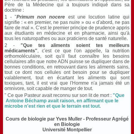
Père de la Médecine qui a toujours indiqué dans sa
doctrine :
1 - "
Primum non nocere
est une locution latine qui
signifie :
« en premier, ne pas nuire »
ou
« d'abord, ne pas
faire de mal »
. C'est le premier principe de prudence appris
aux étudiants en médecine et en pharmacie, ainsi qu'à
tous les naturopathes ou aux praticiens de santé naturelle.
2 -
"Que tes aliments soient tes meilleurs
médicaments"
, c'est ce que l'on appelle, la nutrition
orthomoléculaire, soit qu'il faut connaître les besoins
cellulaires afin que notre ADN puisse se dupliquer dans de
bonnes conditions, en retrouvant dans les aliments sains,
tout ce dont nos cellules ont besoin pour se dupliquer
valablement, tout en écartant les aliments qui sont
toxiques, tant, il est vrai que l'Homme n'a jamais été un
omnivore, soit capable de manger de tout.
" Ce que Pasteur avait reconnu sur son lit de mort :
"Que
Antoine Béchamp avait raison, en affirmant que le
microbe n'est rien et que le terrain est tout.
Cours de biologie par Yves Muller - Professeur Agrégé
en Biologie
Université Montpellier