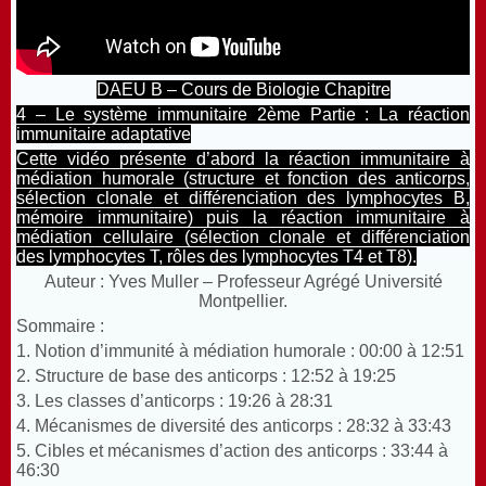
DAEU B – Cours de Biologie Chapitre
4 – Le système immunitaire 2ème Partie : La réaction
immunitaire adaptative
Cette vidéo présente d’abord la réaction immunitaire à
médiation humorale (structure et fonction des anticorps,
sélection clonale et différenciation des lymphocytes B,
mémoire immunitaire) puis la réaction immunitaire à
médiation cellulaire (sélection clonale et différenciation
des lymphocytes T, rôles des lymphocytes T4 et T8).
Auteur : Yves Muller – Professeur Agrégé Université
Montpellier.
Sommaire :
1. Notion d’immunité à médiation humorale :
00:00
à
12:51
2. Structure de base des anticorps :
12:52
à
19:25
3. Les classes d’anticorps :
19:26
à
28:31
4. Mécanismes de diversité des anticorps :
28:32
à
33:43
5. Cibles et mécanismes d’action des anticorps :
33:44
à
46:30