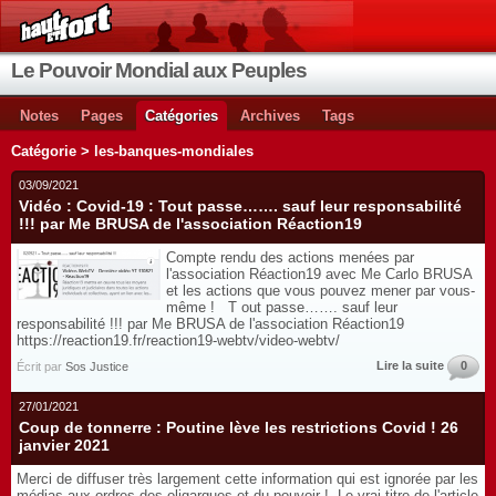
Le Pouvoir Mondial aux Peuples
Notes
Pages
Catégories
Archives
Tags
Catégorie > les-banques-mondiales
03/09/2021
Vidéo : Covid-19 : Tout passe……. sauf leur responsabilité
!!! par Me BRUSA de l'association Réaction19
Compte rendu des actions menées par
l'association Réaction19 avec Me Carlo BRUSA
et les actions que vous pouvez mener par vous-
même ! T out passe……. sauf leur
responsabilité !!! par Me BRUSA de l'association Réaction19
https://reaction19.fr/reaction19-webtv/video-webtv/
Lire la suite
0
Écrit par
Sos Justice
27/01/2021
Coup de tonnerre : Poutine lève les restrictions Covid ! 26
janvier 2021
Merci de diffuser très largement cette information qui est ignorée par les
médias aux ordres des oligarques et du pouvoir ! Le vrai titre de l'article