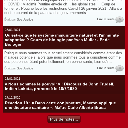
: COVID : Vladimir Poutine envoie ch… les globalistes Coup de
tonnerre : Poutine lève les restrictions Covid ! 26 janvier 2021 Allant à
contre-courant de la paranoia des gouvernements...
Lire la suite
0
Écrit par
Sos Justice
23/01/2021
Qu'est-ce que le système immunitaire naturel et l'immunité
adaptative ? Cours de biologie par Yves Muller - Pr de
Biologie
Puisque nous sommes tous actuellement considérés comme étant des
malades potentiels, alors que nous sommes tous à considérer comme
des personnes étant potentiellement, en bonne santé, bien qu'il...
Lire la suite
0
Écrit par
Sos Justice
23/01/2021
« Nous sommes le pouvoir » ! Discours de John Trudell,
Indien Lakota, prononcé le 18/7/1980
27/12/2020
Réaction 19 : « Dans cette conjoncture, Macron applique
une dictature sanitaire », Maître Carlo Alberto Brusa
Plus de notes...