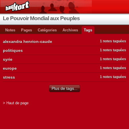
Le Pouvoir Mondial aux Peuples
Notes
Pages
Catégories
Archives
Tags
alexandra henrion-caude
1 notes taguées
politiques
1 notes taguées
syrie
1 notes taguées
europe
1 notes taguées
stress
1 notes taguées
Plus de tags...
> Haut de page