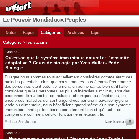
Le Pouvoir Mondial aux Peuples
Notes
Pages
Catégories
Archives
Tags
Catégorie > les-vaccins
23/01/2021
Qu'est-ce que le système immunitaire naturel et l'immunité
adaptative ? Cours de biologie par Yves Muller - Pr de
Biologie
Puisque nous sommes tous actuellement considérés comme étant des
malades potentiels, alors que nous sommes tous à considérer comme
des personnes étant potentiellement, en bonne santé, bien qu'il faille
considérer que les personnes les plus vulnérables aux virus, sont des
personnes déjà atteintes de maladies chroniques ou génétiques, ou
encore des maladies qui sont engendrées par une mauvaise hygiène
vitale ou alimentaire, nous bénéficions quand même d'un bon système
immunitaire inné qui fonctionne parfaitement bien et qu'il suffit de
comprendre comment celui-ci fonctionne en étudiant la...
Lire la suite
0
Écrit par
Sos Justice
23/01/2021
« Nous sommes le pouvoir » ! Discours de John Trudell,