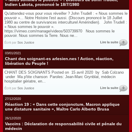
Indien Lakota, prononcé le 18/7/1980
Qu'attendez-vous pour vous réveiller ? John Trudell : « Nous sommes le
pouvoir »... Notre Histoire l'est aussi. (Discours prononcé le 18 Juillet
1980 au centre de survivances interculturel Amérindien). John Trudell :
« Nous sommes le pouvoir ».
https://vimeo.com/manage/videos/503739970 Nous sommes le
pouvoir. Nous sommes la Terre. Nous ne...
Lire la suite
0
Écrit par
Sos Justice
03/01/2021
Chant des soignant-es arlesien.nes ! Action, réaction,
libération du Peuple !
CHANT DES SOIGNANTS Posted on 15 avril 2020 by Sab Colzano
under Ma p'tite chanson Paroles: Jean-Marc Grynblat, médecin
hospitalier gériatre, en...
Lire la suite
0
Écrit par
Sos Justice
27/12/2020
Réaction 19 : « Dans cette conjoncture, Macron applique
une dictature sanitaire », Maître Carlo Alberto Brusa
26/12/2020
Vaccins : Déclaration de responsabilité civile et pénale du
médecin