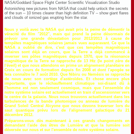
NASA/Goddard Space Flight Center Scientific Visualization Studio
Astonishing new pictures from NASA that could help unlock the secrets
of the sun -- 10 times clearer than high definition TV -- show giant flares
and clouds of ionized gas erupting from the star.
Nous y voilà avec la NASA qui avait pris la peine de démentir la
véracité du film "2012", mais qui prend la peine désormais de
prévoir une grande dévastation pour 2012/2013 à cause de
tempêtes magnétiques solaires jamais vues auparavant. Ce que la
NASA a oublié de dire, c'est que ces tempêtes magnétiques
solaires sont déjà en cours, que la Terre a déjà commencé à
inverser ses pôles magnétiques depuis 1970, que la résonance
magnétique de la Terre se rapproche de 13 Htz (le point zéro de
l'éveil) et que nous attendons en prime un alignement planétaire en
Croix en cours de formation depuis fin 2008 et dont l'apogée se
fera connaître le 7 août 2010. Que Nibiru ou Nemésis se rapproche
de nous avec son cortège d'astéroïdes. Et chose encore plus
importante, que le réchauffement climatique soi-disant dû à
l'homme est non seulement cosmique, mais que l'ensemble de
notre système solaire est actuellement en train d'ascensionner vers
le centre de la galaxie. Nous nous trouvons actuellement dans les
turbulences de la bande photonique ou anneau de lumière du
Grand Soleil Central Alcyone que nous devons traverser lors du
saut quantique prévu lors de l'alignement galactique du 21
décembre 2012.
Préparons-vous dès maintenant à ces grands changements en
demandant l'aide des êtres de Lumière et que la lumière soit
déversée sur nous et sur l'ensemble de notre système solaire.