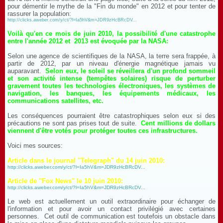
pour démentir le mythe de la "Fin du monde" en 2012 et pour tenter de
rassurer la population:
http://clicks.aweber.com/y/ct/?l=Ia5hV&m=JDR9zHcBRcDV...
Voilà qu'en ce mois de juin 2010, la possibilité d'une catastrophe
entre l'année 2012 et 2013 est évoquée par la NASA:
Selon une agence de scientifiques de la NASA, la terre sera frappée, à
partir de 2012, par un niveau d'énergie magnétique jamais vu
auparavant.
Selon eux, le soleil se réveillera d'un profond sommeil
et son activité intense (tempêtes solaires) risque de perturber
gravement toutes les technologies électroniques, les systèmes de
navigation, les banques, les équipements médicaux, les
communications satellites, etc.
Les conséquences pourraient être catastrophiques selon eux si des
précautions ne sont pas prises tout de suite.
Cent millions de dollars
viennent d'être votés pour protéger toutes ces infrastructures.
Voici mes sources:
Article dans le journal "Telegraph" du 14 juin 2010:
http://clicks.aweber.com/y/ct/?l=Ia5hV&m=JDR9zHcBRcDV...
Article de "Fox News" le 10 juin 2010:
http://clicks.aweber.com/y/ct/?l=Ia5hV&m=JDR9zHcBRcDV...
Le web est actuellement un outil extraordinaire pour échanger de
l'information et pour avoir un contact privilégié avec certaines
personnes. Cet outil de communication est toutefois un obstacle dans