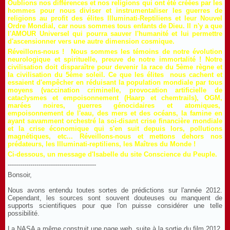
Oublions nos différences et nos religions qui ont été créées par les
hommes pour nous diviser et instrumentaliser les guerres de
religions au profit des élites Illuminati-Reptiliens et leur Nouvel
Ordre Mondial, car nous sommes tous enfants de Dieu. Il n'y a que
l'AMOUR Universel qui pourra sauver l'humanité et lui permettre
d'ascensionner vers une autre dimension cosmique.
Réveillons-nous ! Nous sommes les témoins de notre évolution
neurologique et spirituelle, preuve de notre immortalité ! Notre
civilisation doit disparaître pour devenir la race du 5ème règne et
la civilisation du 5ème soleil. Ce que les élites nous cachent et
essaient d'empêcher en réduisant la population mondiale
par tous
moyens (vaccination criminelle, provocation artificielle de
cataclysmes et empoisonnement (Haarp et chemtrails), OGM,
marées noires, guerres génocidaires et atomiques,
empoisonnement de l'eau, des mers et des océans, la famine en
ayant savamment orchestré la soi-disant crise financière mondiale
et la crise économique qui s'en suit depuis lors, pollutions
magnétiques, etc... Réveillons-nous et mettons dehors nos
prédateurs, les Illuminati-reptiliens, les Maîtres du Monde !
Ci-dessous, un message d'Isabelle du site Conscience du Peuple.
-------------------------------------------
Bonsoir,
Nous avons entendu toutes sortes de prédictions sur l'année 2012.
Cependant, les sources sont souvent douteuses ou manquent de
supports scientifiques pour que l'on puisse considérer une telle
possibilité.
La NASA a même construit une page web, suite à la sortie du film 2012,