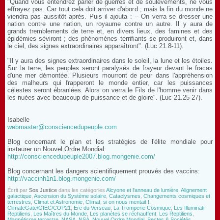
"Quand vous entendrez parler de guerres et de soulèvements, ne vous
effrayez pas. Car tout cela doit arriver d'abord ; mais la fin du monde ne
viendra pas aussitôt après. Puis il ajouta : -- On verra se dresser une
nation contre une nation, un royaume contre un autre. Il y aura de
grands tremblements de terre et, en divers lieux, des famines et des
épidémies séviront ; des phénomènes terrifiants se produiront et, dans
le ciel, des signes extraordinaires apparaîtront". (Luc 21.8-11).
"Il y aura des signes extraordinaires dans le soleil, la lune et les étoiles.
Sur la terre, les peuples seront paralysés de frayeur devant le fracas
d'une mer démontée. Plusieurs mourront de peur dans l'appréhension
des malheurs qui frapperont le monde entier, car les puissances
célestes seront ébranlées. Alors on verra le Fils de l'homme venir dans
les nuées avec beaucoup de puissance et de gloire". (Luc 21.25-27).
Isabelle
webmaster@consciencedupeuple.com
Blog concernant le plan et les stratégies de l'élite mondiale pour
instaurer un Nouvel Ordre Mondial:
http://consciencedupeuple2007.blog.mongenie.com/
Blog concernant les dangers scientifiquement prouvés des vaccins:
http://vaccinh1n1.blog.mongenie.com/
Écrit par
Sos Justice
dans les catégories
Alcyone et l'anneau de lumière
,
Alignement
galactique
,
Ascension du Système solaire
,
Cataclysmes
,
Changements cosmiques et
terrestres
,
Climat et Astronomie
,
Climat, si on nous mentait !
,
ClimateGate/GIEC/COP21
,
Ere du Verseau
,
La Tromperie Cosmique
,
Les Illuminati-
Reptiliens
,
Les Maîtres du Monde
,
Les planètes se réchauffent
,
Les Reptiliens
,
Magnétisme terrestre
,
NASA, NSA
,
Nouvel Ordre Mondial
,
Sectes & Sociétés