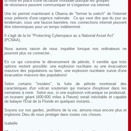
la mise en place d'une dictature mondiale puisque les groupes
de résistance peuvent communiquer et s'organiser via internet.
Une loi permet maintenant à Obama de "fermer la switch" de l'internet
sous prétexte d'une urgence nationale. Ce qui veut dire que du jour au
lendemain, sous une fausse bannière, nos connections internet peuvent
être interrompues pour un temps indéterminé.
Il s'agit de la loi "Protecting Cyberspace as a National Asset Act"
(PCNAA).
Nous aurons raison de nous inquiéter lorsque nos ordinateurs ne
pourront plus se connecter...
En ce qui concerne le déversement de pétrole, il semble que trois
options restent possible: une explosion nucléaire ou une évacuation
massive des populations ou bien, une explosion nucléaire suivie d'une
évacuation massive des populations!
Selon certains "insiders", la fuite de pétrole montrerait des
caractériques d'un volcan souterrain qui menace d'exploser dans les
semaines à venir. Selon eux, si une explosion volcanique se produisait,
un tsunami géant (400-600 miles à l'heure) serait inévitable et capable
de balayer l'État de la Floride en quelques instants...
Soyons sur nos gardes, profitons de la vie, aimons-nous encore plus et
implorons Dieu de nous protéger dans toutes ces choses.
Isabelle