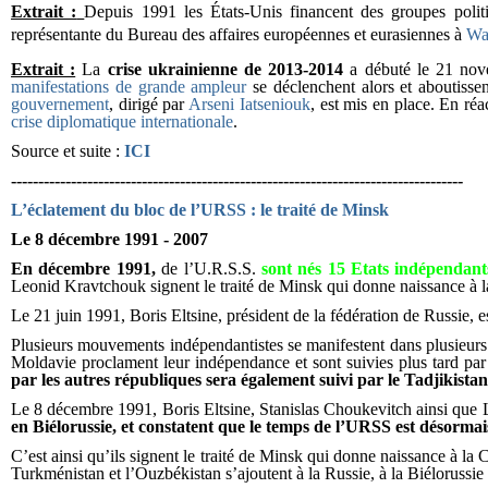
Extrait :
Depuis 1991 les États-Unis financent des groupes pol
représentante du Bureau des affaires européennes et eurasiennes à
Wa
Extrait :
La
crise ukrainienne de 2013-2014
a débuté le
21 nov
manifestations de grande ampleur
se déclenchent alors et aboutissen
gouvernement
, dirigé par
Arseni Iatseniouk
, est mis en place. En réa
crise diplomatique internationale
.
Source et suite :
ICI
-----------------------------------------------------------------------------------
L’éclatement du bloc de l’URSS : le traité de Minsk
Le 8 décembre 1991 - 2007
En décembre 1991,
de l’U.R.S.S.
sont nés 15 Etats indépendant
Leonid Kravtchouk signent le traité de Minsk qui donne naissance à
Le 21 juin 1991, Boris Eltsine, président de la fédération de Russie, e
Plusieurs mouvements indépendantistes se manifestent dans plusieurs 
Moldavie proclament leur indépendance et sont suivies plus tard par
par les autres républiques sera également suivi par le Tadjikistan
Le 8 décembre 1991, Boris Eltsine, Stanislas Choukevitch ainsi que 
en Biélorussie, et constatent que le temps de l’URSS est désormai
C’est ainsi qu’ils signent le traité de Minsk qui donne naissance à 
Turkménistan et l’Ouzbékistan s’ajoutent à la Russie, à la Biéloruss