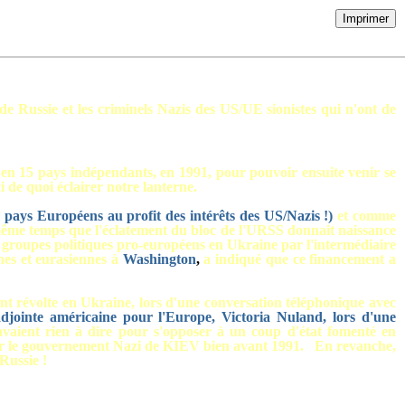
Imprimer
de Russie et les criminels Nazis des US/UE sionistes qui n'ont de
 en 15 pays indépendants, en 1991, pour pouvoir ensuite venir se
i de quoi éclairer notre lanterne.
pays Européens au profit des intérêts des US/Nazis !)
e
t comme
 même temps que l'éclatement du bloc de l'URSS donnait naissance
s groupes politiques pro-européens en Ukraine par l'intermédiaire
es et eurasiennes à
Washington
,
a indiqué que ce financement a
ant révolte en Ukraine, lors d'une conversation téléphonique avec
adjointe américaine pour l'Europe, Victoria Nuland, lors d'une
vaient rien à dire pour s'opposer à un coup d'état fomenté en
ncer le gouvernement Nazi de KIEV bien avant 1991. En revanche,
Russie !