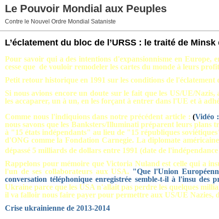
Le Pouvoir Mondial aux Peuples
Contre le Nouvel Ordre Mondial Sataniste
L’éclatement du bloc de l’URSS : le traité de Mins
Pour savoir qui a des intentions d'expansionnisme en Europe, ent
cesse que de vouloir remodeler les cartes du monde à leurs profits
Petit retour historique en 1991 sur les conditions de l'éclatement
Si nous avions encore un doute sur le fait que les US/UE/Nazis,
les accaparer, un à un, en les forçant à entrer dans l'UE et à adh
Comme nous l'indiquions dans notre précédent article :
(
Vidéo 
nous
savons que les Banksters/Illuminati préparent leurs plans 
à "15 états indépendants" au lieu de "15 républiques soviétiques
d'ONG comme la Fondation Carnegie. La diplomate américain
dépassé 5 milliards de dollars entre 1991 (date de l'indépendance
Rappelons pour mémoire que Victoria Nuland est celle qui a insul
l'un de ses collaborateurs aux USA.
"
Que l'Union Européenne 
conversation téléphonique enregistrée semble-t-il à l'insu des p
Ukraine parce que les USA n'allait pas perdre les quelques mil
il va falloir nous faire payer pour permettre aux US/UE Nazies, d
Crise ukrainienne de 2013-2014