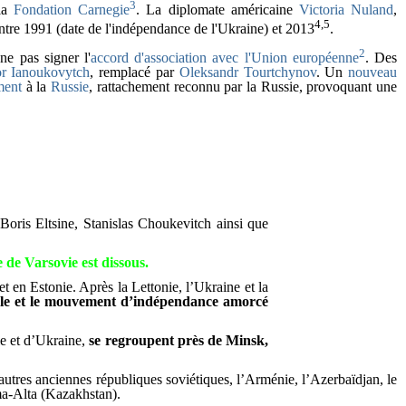
3
 la
Fondation Carnegie
. La diplomate américaine
Victoria Nuland
,
4
,
5
entre 1991 (date de l'indépendance de l'Ukraine) et 2013
.
2
ne pas signer l'
accord d'association avec l'Union européenne
. Des
or Ianoukovytch
, remplacé par
Oleksandr Tourtchynov
. Un
nouveau
ment
à la
Russie
, rattachement reconnu par la Russie, provoquant une
oris Eltsine, Stanislas Choukevitch ainsi que
e de Varsovie est dissous.
 en Estonie. Après la Lettonie, l’Ukraine et la
e et le mouvement d’indépendance amorcé
ie et d’Ukraine,
se regroupent près de Minsk,
utres anciennes républiques soviétiques, l’Arménie, l’Azerbaïdjan, le
ma-Alta (Kazakhstan).