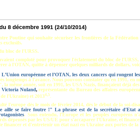
k du 8 décembre 1991
(24/10/2014)
re Poutine qui souhaite sécuriser les frontières de la Fédération 
 exclusifs.
 du bloc de l'URSS.
 avaient comploté pour provoquer l'éclatement du bloc de l'URSS,
érer à l'OTAN, quitte à dépenser quelques milliards de dollars, voic
: L’Union européenne et l’OTAN, les deux cancers qui rongent les 
très longtemps à l'avance. Nous pouvons constater qu'en 1991, en
",
la même année, soit en 1991, les USA Nazis, finançaient déjà de
e
Victoria Nuland
,
représentante du Bureau des affaires européenn
4
,
5
 de l'Ukraine) et 2013
.
té l'europe dès le mois de février 2014, dès le début de la soi-dis
aille se faire foutre !" La phrase est de la secrétaire d'Etat 
rotagonistes
.
Sous entendu, l'Europe et les peuples européens n'a
liards dépensés par les US/UE pour s'accaparer l'Ukraine, et fina
e financer et d'entretenir un état nazi en Ukraine aux portes de la 