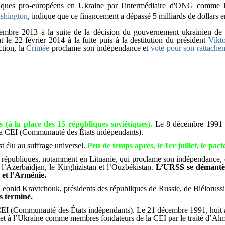
itiques pro-européens en Ukraine par l'intermédiaire d'ONG comme
shington
, indique que ce financement a dépassé 5 milliards de dollars 
embre 2013
à la suite de la décision du gouvernement ukrainien de 
t le 22 février 2014 à la fuite puis à la
destitution
du président
Vikt
ction, la
Crimée
proclame son indépendance et
vote pour son rattache
s (à la place des 15 républiques
soviétiques).
Le 8 décembre 1991 B
 la CEI (Communauté des États indépendants).
st élu au suffrage universel.
Peu de temps après, le 1er juillet, le pact
républiques, notamment en Lituanie, qui proclame son indépendance, et
 l’Azerbaïdjan, le Kirghizistan et l’Ouzbékistan.
L’URSS se démantèl
 et l’Arménie.
Leonid Kravtchouk, présidents des républiques de Russie, de Biéloruss
s terminé.
la CEI (Communauté des États indépendants). Le 21 décembre 1991, huit a
ie et à l’Ukraine comme membres fondateurs de la CEI par le traité d’Al