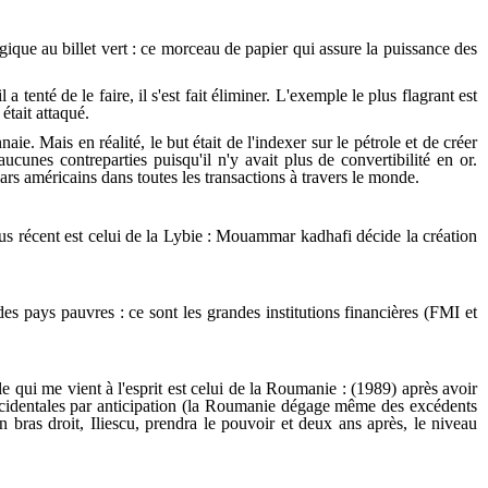
ogique au billet vert : ce morceau de papier qui assure la puissance des
tenté de le faire, il s'est fait éliminer. L'exemple le plus flagrant est
était attaqué.
ie. Mais en réalité, le but était de l'indexer sur le pétrole et de créer
ucunes contreparties puisqu'il n'y avait plus de convertibilité en or.
rs américains dans toutes les transactions à travers le monde.
 plus récent est celui de la Lybie : Mouammar kadhafi décide la création
es pays pauvres : ce sont les grandes institutions financières (FMI et
ple qui me vient à l'esprit est celui de la Roumanie : (1989) après avoir
occidentales par anticipation (la Roumanie dégage même des excédents
n bras droit, Iliescu, prendra le pouvoir et deux ans après, le niveau