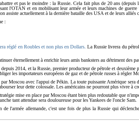
à abattre et pas le moindre : la Russie. Cela fait plus de 20 ans (depui
ssant l'OTAN et en mobilisant leur armée et leurs machines de guerre te
 on assiste actuellement à la dernière bataille des USA et de leurs allié
e :
era réglé en Roubles et non plus en Dollars.
La Russie livrera du pétrol
inuer éternellement à enrichir leurs amis banksters au détriment des pau
epuis 2014, et la Russie, premier producteur de pétrole et deuxième pr
 obliger les importateurs européens de gaz et de pétrole russes à régler 
e par Moscou avec l'appui de Pékin. La toute puissante Amérique sera d
bourser leur dette colossale. Les américains ne pourront plus vivre à cré
tratégie mise en place par Moscou étant bien plus redoutable que n'impor
evanche tant attendue sera douloureuse pour les Yankees de l'oncle Sam.
n de l'armée allemande, c'est une fois de plus la Russie qui déclenc