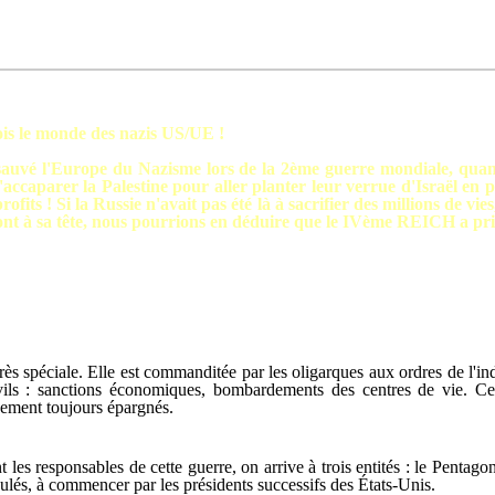
fois le monde des nazis US/UE !
ont sauvé l'Europe du Nazisme lors de la 2ème guerre mondiale, 
ccaparer la Palestine pour aller planter leur verrue d'Israël en p
profits ! Si la Russie n'avait pas été là à sacrifier des millions de v
sont à sa tête, nous pourrions en déduire que le IVème REICH a pris 
rès spéciale. Elle est commanditée par les oligarques aux ordres de l'i
civils : sanctions économiques, bombardements des centres de vie. Ce
uement toujours épargnés.
les responsables de cette guerre, on arrive à trois entités : le Pentago
ulés, à commencer par les présidents successifs des États-Unis.