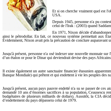
Et si on cherche vraiment quel est l'o
USA.
Depuis 1945, personne n'a pu contester 
celui de l'Irak : (2003) quand Saddam
En 1971, Nixon décide d'abandonner l'i
ainsi le pétrodollar. En fait, ce nouveau système permettait aux État
Évidemment, Nixon avait pris la précaution de conclure auparavant un a
Jusqu'à présent, personne n'a osé indexer une nouvelle monnaie sur l'ét
d’un étalon or pour le Dinar qui deviendrait devise des pays Africains,
Il existe également un autre sanctuaire financier étasunien apparemme
Banque Mondiale) qui prêtent et qui endettent à vie les peuples des nat
Jusqu'à présent, aucun pays pauvre endetté n'a su se passer de ces aides
demandé 10 ans d’énormes sacrifices à sa population, Ceausescu remb
budgétaires de plusieurs milliards de dollars). Aussitôt, la CIA déci
d’endettement du pays dépassera celui de 1979.