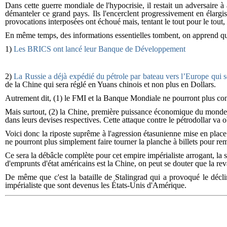
Dans cette guerre mondiale de l'hypocrisie, il restait un adversaire 
démanteler ce grand pays. Ils l'encerclent progressivement en élargi
provocations interposées ont échoué mais, tentant le tout pour le tout,
En même temps, des informations essentielles tombent, on apprend qu
1)
Les BRICS ont lancé leur Banque de Développement
2)
La Russie a déjà expédié du pétrole par bateau vers l’Europe qui s
de la Chine qui sera réglé en Yuans chinois et non plus en Dollars.
Autrement dit, (1) le FMI et la Banque Mondiale ne pourront plus cont
Mais surtout, (2) la Chine, première puissance économique du monde d
dans leurs devises respectives. Cette attaque contre le pétrodollar va
Voici donc la riposte suprême à l'agression étasunienne mise en plac
ne pourront plus simplement faire tourner la planche à billets pour rem
Ce sera la débâcle complète pour cet empire impérialiste arrogant, la s
d'emprunts d'état américains est la Chine, on peut se douter que la r
De même que c'est la bataille de Stalingrad qui a provoqué le décli
impérialiste que sont devenus les États-Unis d'Amérique.
Sur le même thème