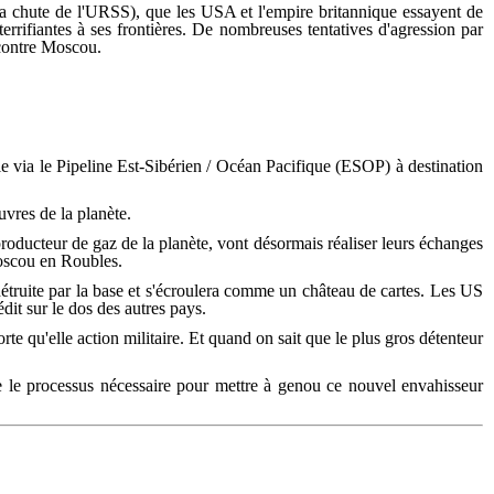
s la chute de l'URSS), que les USA et l'empire britannique essayent de
rrifiantes à ses frontières. De nombreuses tentatives d'agression par
s contre Moscou.
e via le Pipeline Est-Sibérien / Océan Pacifique (ESOP) à destination
vres de la planète.
oducteur de gaz de la planète, vont désormais réaliser leurs échanges
Moscou en Roubles.
étruite par la base et s'écroulera comme un château de cartes. Les US
dit sur le dos des autres pays.
te qu'elle action militaire. Et quand on sait que le plus gros détenteur
he le processus nécessaire pour mettre à genou ce nouvel envahisseur