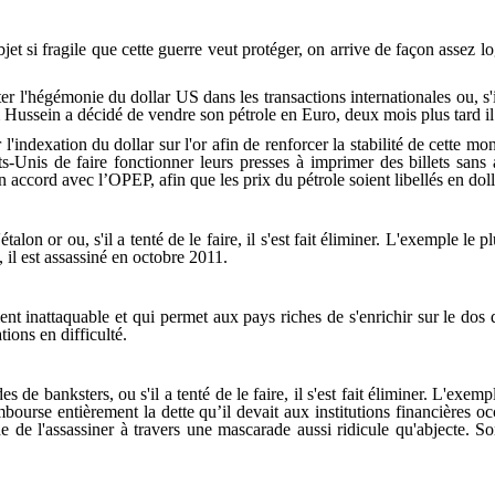
bjet si fragile que cette guerre veut protéger, on arrive de façon assez l
l'hégémonie du dollar US dans les transactions internationales ou, s'il a 
 Hussein a décidé de vendre son pétrole en Euro, deux mois plus tard il 
ndexation du dollar sur l'or afin de renforcer la stabilité de cette monna
s-Unis de faire fonctionner leurs presses à imprimer des billets sans a
ccord avec l’OPEP, afin que les prix du pétrole soient libellés en dolla
alon or ou, s'il a tenté de le faire, il s'est fait éliminer. L'exemple le
 il est assassiné en octobre 2011.
nt inattaquable et qui permet aux pays riches de s'enrichir sur le dos d
ions en difficulté.
 de banksters, ou s'il a tenté de le faire, il s'est fait éliminer. L'exem
ourse entièrement la dette qu’il devait aux institutions financières 
de de l'assassiner à travers une mascarade aussi ridicule qu'abjecte. So