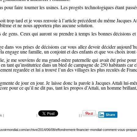
s pour faire tourner les usines. Les progrès technologiques étant passé
 soit trop tard et je vous renvoie à l’article précédent du même Jacques A
roblème et ne nous apportera plus aucune solution.
s de gens. Ceux qui auront su prendre à temps les bonnes décisions et
e dans vos prises de décisions car vous allez devoir décider aujourd’h
 cela engage une famille, un conjoint et des enfants et que vos choix ir
e, je me souviens de ma grand-mère paternelle qui avait été prise pour u
 tant qu’institutrice dans un bled de campagne de 250 habitants car el
ment regardée et lui a trouvé l’un des villages les plus reculés de Fran
mente de jour en jour. Je laisse donc la parole à Jacques Attali lui-même
ore pour ce qu’il ne dit pas, tant les propos d’Attali, un homme brillant,
Share
ok
|
|
|
|
|
ouvoirmondial.com/archive/2014/06/08/effondrement-financier-mondial-comment-vous-prepar