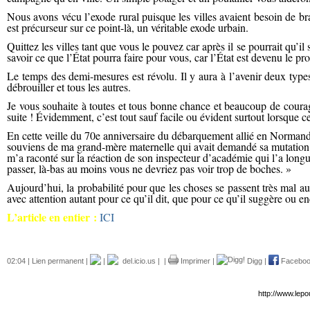
Nous avons vécu l’exode rural puisque les villes avaient besoin de bra
est précurseur sur ce point-là, un véritable exode urbain.
Quittez les villes tant que vous le pouvez car après il se pourrait qu’il
savoir ce que l’État pourra faire pour vous, car l’État est devenu le p
Le temps des demi-mesures est révolu. Il y aura à l’avenir deux type
débrouiller et tous les autres.
Je vous souhaite à toutes et tous bonne chance et beaucoup de courag
suite ! Évidemment, c’est tout sauf facile ou évident surtout lorsque
En cette veille du 70e anniversaire du débarquement allié en Normandi
souviens de ma grand-mère maternelle qui avait demandé sa mutation en
m’a raconté sur la réaction de son inspecteur d’académie qui l’a longue
passer, là-bas au moins vous ne devriez pas voir trop de boches. »
Aujourd’hui, la probabilité pour que les choses se passent très mal aug
avec attention autant pour ce qu’il dit, que pour ce qu’il suggère ou enc
L’article en entier :
ICI
02:04 |
Lien permanent
|
|
del.icio.us
|
|
Imprimer
|
Digg
|
Facebo
http://www.lep