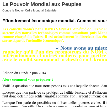
Le Pouvoir Mondial aux Peuples
Contre le Nouvel Ordre Mondial Sataniste
Effondrement économique mondial. Comment vous
Les conseils donnés par
Charles SANNAT diplômé de l'Ecole Sup
secteur des nouvelles technologies comme consultant puis Mana
comme chargé d'affaires.
Il est actuellement le directeur des é
sarcastique de l'actualité économique'.
Extrait de son article
:
« Nous avons au mieu
rappeler qu’il l’un des promoteurs du NOM et
internationaux et autres mafieux pour mettre 
avec le conflit savamment orchestré en Ukraine
Édition du Lundi 2 juin 2014
Alors comment vous préparer ?
Voilà la question que nous nous posons tous et à laquelle chacun, dan
Lorsque que l’on parle de se protéger de faillite bancaire et d’efface
faut donc détenir des actifs tangibles comme l’or, l’argent et même dans
Lorsque l’on parle de possibles ou d’éventuelles guerres civiles, il
campagne qu’en ville. Un simple potager et un poulailler vous aideron