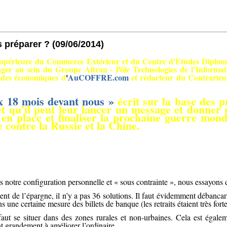
 préparer ?
(09/06/2014)
érieure du Commerce Extérieur et du Centre d'Etudes Diplomatiq
ger au sein du Groupe Altran - Pôle Technologies de l’Informat
tudes économiques d
'
AuCOFFRE.com
et rédacteur du Contrarien
x 18 mois devant nous »
écrit sur la base des p
 qu’il peut leur lancer un message et donner un
en place et finaliser la prochaine guerre mond
 contre la Russie et la Chine.
s notre configuration personnelle et « sous contrainte », nous essayons 
ment de l’épargne, il n’y a pas 36 solutions. Il faut évidemment débancar
 une certaine mesure des billets de banque (les retraits étaient très for
 faut se situer dans des zones rurales et non-urbaines. Cela est égale
t grandement à améliorer l’ordinaire.