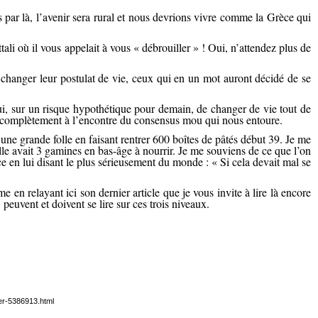
s par là, l’avenir sera rural et nous devrions vivre comme la Grèce qui
ttali où il vous appelait à vous « débrouiller » ! Oui, n’attendez plus de
 changer leur postulat de vie, ceux qui en un mot auront décidé de se
ui, sur un risque hypothétique pour demain, de changer de vie tout de
ont complètement à l’encontre du consensus mou qui nous entoure.
ne grande folle en faisant rentrer 600 boîtes de pâtés début 39. Je me
le avait 3 gamines en bas-âge à nourrir. Je me souviens de ce que l’on
ce en lui disant le plus sérieusement du monde : « Si cela devait mal se
 en relayant ici son dernier article que je vous invite à lire là encore
 peuvent et doivent se lire sur ces trois niveaux.
er-5386913.html