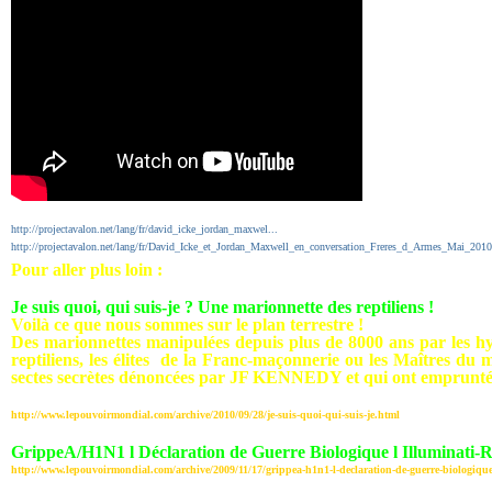
http://projectavalon.net/lang/fr/david_icke_jordan_maxwel...
http://projectavalon.net/lang/fr/David_Icke_et_Jordan_Maxwell_en_conversation_Freres_d_Armes_Mai_2010
Pour aller plus loin :
Je suis quoi, qui suis-je ? Une marionnette des reptiliens !
Voilà ce que nous sommes sur le plan terrestre !
Des marionnettes manipulées depuis plus de 8000 ans par les h
reptiliens, les élites de la Franc-maçonnerie ou les Maîtres d
sectes secrètes dénoncées par JF KENNEDY et qui ont emprunté d
http://www.lepouvoirmondial.com/archive/2010/09/28/je-suis-quoi-qui-suis-je.html
GrippeA/H1N1 l Déclaration de Guerre Biologique l Illuminati-R
http://www.lepouvoirmondial.com/archive/2009/11/17/grippea-h1n1-l-declaration-de-guerre-biologique