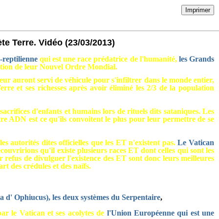
Imprimer
ète Terre. Vidéo
(23/03/2013)
reptilienne
qui est une race prédatrice de l'humanité,
les Grands
ration de leur Nouvel Ordre Mondial.
leur auront servi de véhicule pour s'infiltrer dans le monde entier,
erre et ses richesses après avoir éliminé les 2/3 de la population
acrifices d'enfants et humains lors de rituels dits sataniques. Les
re ADN est ce qu'ils convoitent le plus pour leur permettre de se
 autorités dites officielles que les ET n'existent pas.
Le Vatican
écouvririons qu'il existe plusieurs races ET dont celles qui sont les
r refus de divulguer l'existence des ET sont donc leurs meilleures
rt des crédules et des naïfs.
a d' Ophiucus), les deux systèmes du Serpentaire
,
ar le Vatican et ses acolytes de
l'Union Européenne qui est une