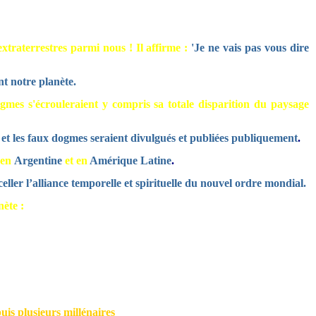
extraterrestres parmi nous !
Il affirme :
'Je ne vais pas vous dire
nt notre planète.
gmes s'écrouleraient y compris sa totale disparition du paysage
 et les faux dogmes seraient divulgués et publiées publiquement
.
 en
Argentine
et en
Amérique Latine
.
celler l’alliance temporelle et spirituelle du nouvel ordre mondial.
nète :
is plusieurs millénaires