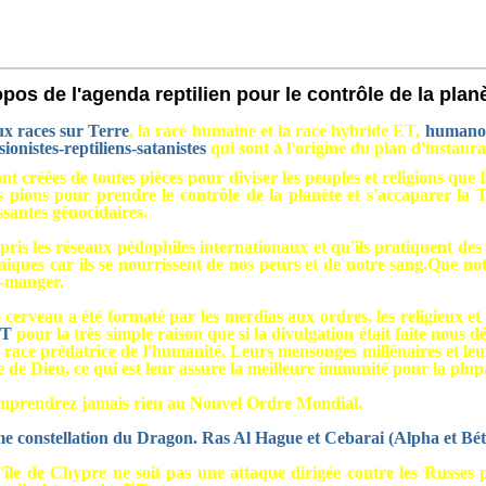
os de l'agenda reptilien pour le contrôle de la plan
x races sur Terre
, la race humaine et la race hybride ET,
humano-
sionistes-reptiliens-satanistes
qui sont à l'origine du plan d'instau
ont créées de toutes pièces pour diviser les peuples et religions que 
s pions pour prendre le contrôle de la planète et s'accaparer la T
ssantes génocidaires.
ris les réseaux pédophiles internationaux et qu'ils pratiquent des s
niques car ils se nourrissent de nos peurs et de notre sang.
Que not
e-manger.
veau a été formaté par les merdias aux ordres, les religieux et les
ET
pour la très simple raison que si la divulgation était faite nous d
a race prédatrice de l'humanité. Leurs mensonges millénaires et leu
e de Dieu, ce qui est leur assure la meilleure immunité pour la plupa
 comprendrez jamais rien au Nouvel Ordre Mondial.
me constellation du Dragon. Ras Al Hague et Cebarai (Alpha et Bét
l'île de Chypre ne soit pas une attaque dirigée contre les Russes p