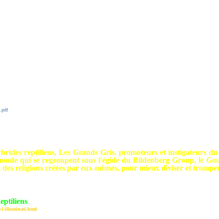
.pdf
ybrides reptiliens, Les Grands Gris, promoteurs et instigateurs 
u monde qui se regroupent sous l'égide du Bildenberg Group, le 
es religions créées par eux-mêmes, pour mieux diviser et tromper
eptiliens
-l-illuminati.html