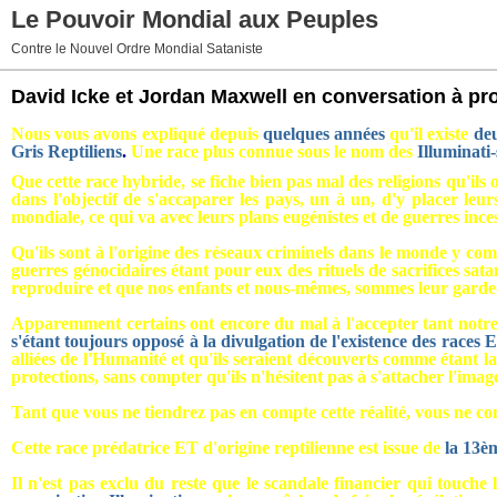
Le Pouvoir Mondial aux Peuples
Contre le Nouvel Ordre Mondial Sataniste
David Icke et Jordan Maxwell en conversation à prop
Nous vous avons expliqué depuis
quelques années
qu'il existe
deu
Gris Reptiliens
.
Une race plus connue sous le nom des
Illuminati-
Que cette race hybride, se fiche bien pas mal des religions qu'ils 
dans l'objectif de s'accaparer les pays, un à un, d'y placer leur
mondiale, ce qui va avec leurs plans eugénistes et de guerres ince
Qu'ils sont à l'origine des réseaux criminels dans le monde y comp
guerres génocidaires étant pour eux des rituels de sacrifices sata
reproduire et que nos enfants et nous-mêmes, sommes leur gard
Apparemment certains ont encore du mal à l'accepter tant notre cer
s'étant toujours opposé à la divulgation de l'existence des races 
alliées de l'Humanité et qu'ils seraient découverts comme étant l
protections, sans compter qu'ils n'hésitent pas à s'attacher l'imag
Tant que vous ne tiendrez pas en compte cette réalité, vous ne
Cette
race prédatrice ET d'origine reptilienne est issue de
la 13è
Il n'est pas exclu du reste que le scandale financier qui touche 