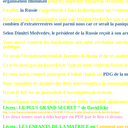
organisation Illuminati
pour les empêcher de faire la révélation s
En effet,
la Russie
s'apprêterait à faire la divulgation sur l'existe
Revenons sur la déclaration faite par Dimitri Medvedev qui a av
combien d’extraterrestres sont parmi nous car ce serait la paniq
Selon Dimitri Medvedev, le président de la Russie reçoit à son arr
Vous aurez compris les implications que cette révélation aurai
politique.
Ce serait l'écroulement total de l'empire de Rome et de ses acolyte
Ce n'est donc pas un hasard si le Vatican lutte contre la Russi
Et vous aurez compris pourquoi, il fallait choisir un
PDG de la mu
Pour connaître les qualités des deux intervenants à la conversatio
David ICKE est un journaliste d'investigation et écrivain.
Il a écrit pour nous ouvrir les yeux sur l'élite mondiale dirigeante 
Livres : LE PLUS GRAND SECRET " de David Icke
http://www.lepouvoirmondial.com/archive/2010/08/23/livres-le-plus-grand-secret-de-david-icke.html
Les deux tomes sont à télécharger en PDF par le lien ci-dessus.
Livres : LES ENFANTS DE LA MATRICE
ou
Comment une eng