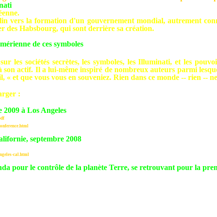
nati
éenne.
plin vers la formation d'un gouvernement mondial, autrement c
ier des Habsbourg, qui sont derrière sa création.
sumérienne de ces symboles
 les sociétés secrètes, les symboles, les Illuminati, et les pouv
 son actif. Il a lui-même inspiré de nombreux auteurs parmi lesque
il, « et que vous vous en souveniez. Rien dans ce monde -- rien -- 
arger :
 2009 à Los Angeles
df
onference.html
alifornie, septembre 2008
geles-cal.html
a pour le contrôle de la planète Terre, se retrouvant pour la prem