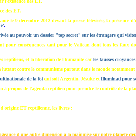
ur l'existence des ET.
nce des ET.
oué le 9 décembre 2012 devant la presse télévisée, la présence d'
ue
'
.
ivée au pouvoir un dossier "top secret" sur les étrangers qui visite
ent pour conséquences tant pour le Vatican dont tous les faux do
s reptiliens, et la libération de l'humanité car
les fausses croyances
e en luttant contre le communisme partout dans le monde notamment
ltinationale de la foi
qui soit Argentin, Jésuite et
Illuminati pour s
n à propos de l'agenda reptilien pour prendre le contrôle de la pla
d'origine ET reptilienne, les livres :
eance d'une autre dimension a la mainmise sur notre planète depu