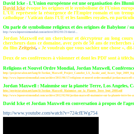
David Icke - L'Union européenne est une organisation des Illumi
David Icke
évoque les origines et le symbolisme de l'Union europ
L'UE représente la résurgence de l'Empire romain et un trem
catholique / Vatican dans l'UE et les familles royales, en particul
On parle de symbolisme religieux et des origines de Babylone / 
http://www.lepouvoirmondial.com/archive/2012/01/21/david-...
Jordan Maxwell est un chercheur et décrypteur au long cours sur
chercheurs dans ce domaine, avec près de 50 ans de recherches à
du film
Zeitgeist
.
« Je voudrais que vous sachiez une chose », dit-
Deux de ses conférences à visionner et dont les PDF sont à téléch
Religions et Nouvel Ordre Mondial, Jordan Maxwell,
Conférence
http://projectavalon.net/lang/fr/Jordan_Maxwell_Project_Camelot_LA_Awake_and_Aware_Sept_2009_fr.p
http://www.lepouvoirmondial.com/archive/2011/06/17/religions-et-nouvel-ordre-mondial-jordan-maxwell-c
Jordan Maxwell : Mainmise sur la planète Terre, Los Angeles, C
http://projectavalon.net/lang/fr/Jordan_Maxwell_Mainmise_sur_la_Planete_Terre_Sept_2008.pdf
http://www.lepouvoirmondial.com/archive/2012/02/04/jordan-maxwell-mainmise-sur-la-planete-terre-los-an
David Icke et Jordan Maxwell en conversation à propos de l'agend
http://www.youtube.com/watch?v=724cfEWg754