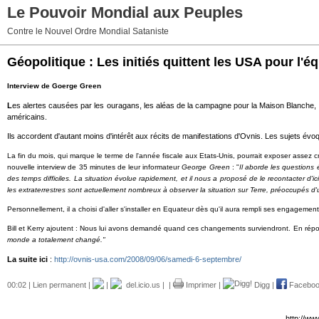
Le Pouvoir Mondial aux Peuples
Contre le Nouvel Ordre Mondial Sataniste
Géopolitique : Les initiés quittent les USA pour l'é
Interview de Goerge Green
L
es alertes causées par les ouragans, les aléas de la campagne pour la Maison Blanche, la
américains.
Ils accordent d'autant moins d'intérêt aux récits de manifestations d'Ovnis. Les sujets évo
La fin du mois, qui marque le terme de l'année fiscale aux Etats-Unis, pourrait exposer assez c
nouvelle interview de 35 minutes de leur informateur
George Green
: "
Il aborde les questions 
des temps difficiles. La situation évolue rapidement, et il nous a proposé de le recontacter d'
les extraterrestres sont actuellement nombreux à observer la situation sur Terre, préoccupés d
Personnellement, il a choisi d'aller s'installer en Equateur dès qu'il aura rempli ses engagem
Bill et Kerry ajoutent : Nous lui avons demandé quand ces changements surviendront. En répon
monde a totalement changé."
La suite ici
:
http://ovnis-usa.com/2008/09/06/samedi-6-septembre/
00:02 |
Lien permanent
|
|
del.icio.us
|
|
Imprimer
|
Digg
|
Facebo
http://ww