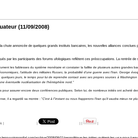
quateur
(11/09/2008)
 chute annoncée de quelques grands instituts bancaires, les nouvelles alliances conclues par
qués par les participants des forums ufologiques reflètent ces préoccupations. La rentrée de 
rument les faiblesses du système monétaire et constater la faillite de plusieurs autres grandes b
économiques, l'attitude des militaires Russes, la probabilité d'une guerre avec l'Iran. George év
ici quelques jours, le temps pour lui de reprendre contact avec ses propres sources à Washington et
'une éventuelle nucléarisation de l'hémisphère nord."
ents pour assurer encore deux conférences publiques. Selon lui, de nombreux initiés ont acheté des
se, il a regardé sa montre : "
C'est à l"instant ou nous frapperons l'Iran qu'il vaudra mieux ne plu
ok
|
|
|
|
|
w.lepouvoirmondial.com/archive/2008/09/11/geopolitique-les-inities-quittent-les-usa-pour-l-equ