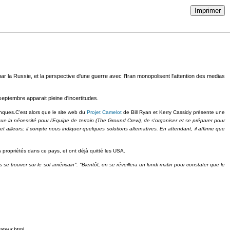
Imprimer
 la Russie, et la perspective d'une guerre avec l'Iran monopolisent l'attention des medias
septembre apparait pleine d'incertitudes.
anques.C'est alors que le site web du
Projet Camelot
de Bill Ryan et Kerry Cassidy présente une
oque la nécessité pour l'Equipe de terrain (The Ground Crew), de s'organiser et se préparer pour
 ailleurs; il compte nous indiquer quelques solutions alternatives. En attendant, il affirme que
 propriétés dans ce pays, et ont déjà quitté les USA.
s se trouver sur le sol américain". "Bientôt, on se réveillera un lundi matin pour constater que le
ateur.html