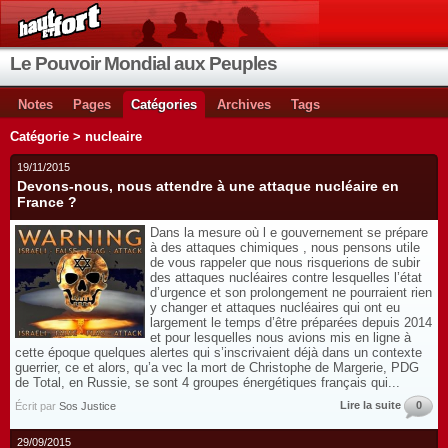
Le Pouvoir Mondial aux Peuples
Notes
Pages
Catégories
Archives
Tags
Catégorie > nucleaire
19/11/2015
Devons-nous, nous attendre à une attaque nucléaire en
France ?
Dans la mesure où l e gouvernement se prépare
à des attaques chimiques , nous pensons utile
de vous rappeler que nous risquerions de subir
des attaques nucléaires contre lesquelles l’état
d’urgence et son prolongement ne pourraient rien
y changer et attaques nucléaires qui ont eu
largement le temps d’être préparées depuis 2014
et pour lesquelles nous avions mis en ligne à
cette époque quelques alertes qui s’inscrivaient déjà dans un contexte
guerrier, ce et alors, qu’a vec la mort de Christophe de Margerie, PDG
de Total, en Russie, se sont 4 groupes énergétiques français qui...
Lire la suite
0
Écrit par
Sos Justice
29/09/2015