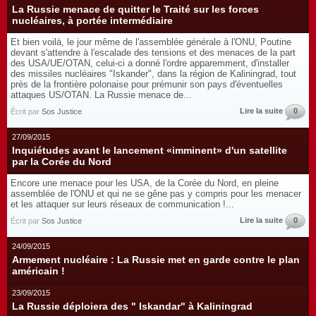
La Russie menace de quitter le Traité sur les forces
nucléaires, à portée intermédiaire
Et bien voilà, le jour même de l'assemblée générale à l'ONU, Poutine
devant s'attendre à l'escalade des tensions et des menaces de la part
des USA/UE/OTAN, celui-ci a donné l'ordre apparemment, d'installer
des missiles nucléaires "Iskander", dans la région de Kaliningrad, tout
près de la frontière polonaise pour prémunir son pays d'éventuelles
attaques US/OTAN. La Russie menace de...
Lire la suite
0
Écrit par
Sos Justice
27/09/2015
Inquiétudes avant le lancement «imminent» d'un satellite
par la Corée du Nord
Encore une menace pour les USA, de la Corée du Nord, en pleine
assemblée de l'ONU et qui ne se gêne pas y compris pour les menacer
et les attaquer sur leurs réseaux de communication !...
Lire la suite
0
Écrit par
Sos Justice
24/09/2015
Armement nucléaire : La Russie met en garde contre le plan
américain !
23/09/2015
La Russie déploiera des " Iskandar" à Kaliningrad