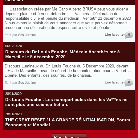
L'association créée par Me Carlo Alberto BRUSA peut vous aider à
déposer plainte et à vous défendre. Vaccins : Déclaration de
responsabilité civile et pénale du médecin Verite8* 21 décembre 2020
N ous avons le plaisir de vous annoncer que vous pouvez désormais
présenter une déclaration de responsabilité civile et pénale...
Lire la suite
0
Écrit par
Sos Justice
06/12/2020
Discours du Dr Louis Fouché, Médecin Anesthésiste à
Marseille le 5 décembre 2020
Discours Lumineux du Dr. Louis Fouché du 5 Décembre 2020, devant
l’IHU de Marseille...avant le départ de la manifestation pour la Vie et la
Liberté. Des enfants, des sourires, de la chaleur...
Lire la suite
0
Écrit par
Sos Justice
28/11/2020
Dr. Louis Fouché : Les nanoparticules dans les Va***ns ne
sont plus une science-fiction.
28/11/2020
THE GREAT RESET / LA GRANDE RÉINITIALISATION, Forum
Économique Mondial
Plus de notes...