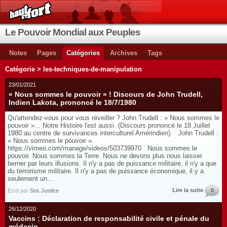
Le Pouvoir Mondial aux Peuples
Notes
Pages
Catégories
Archives
Tags
Catégorie > les-techniques-de-manipulation
23/01/2021
« Nous sommes le pouvoir » ! Discours de John Trudell,
Indien Lakota, prononcé le 18/7/1980
Qu'attendez-vous pour vous réveiller ? John Trudell : « Nous sommes le
pouvoir »... Notre Histoire l'est aussi. (Discours prononcé le 18 Juillet
1980 au centre de survivances interculturel Amérindien). John Trudell :
« Nous sommes le pouvoir ».
https://vimeo.com/manage/videos/503739970 Nous sommes le
pouvoir. Nous sommes la Terre. Nous ne devons plus nous laisser
berner par leurs illusions. Il n'y a pas de puissance militaire, il n'y a que
du terrorisme militaire. Il n'y a pas de puissance économique, il y a
seulement un...
Lire la suite
0
Écrit par
Sos Justice
26/12/2020
Vaccins : Déclaration de responsabilité civile et pénale du
médecin