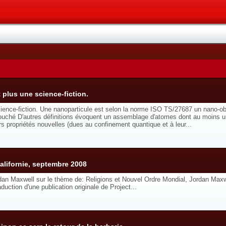
 plus une science-fiction.
ence-fiction. Une nanoparticule est selon la norme ISO TS/27687 un nano-obje
 Fouché D'autres définitions évoquent un assemblage d'atomes dont au moins u
urs propriétés nouvelles (dues au confinement quantique et à leur...
alifornie, septembre 2008
dan Maxwell sur le thème de: Religions et Nouvel Ordre Mondial, Jordan Max
uction d'une publication originale de Project...