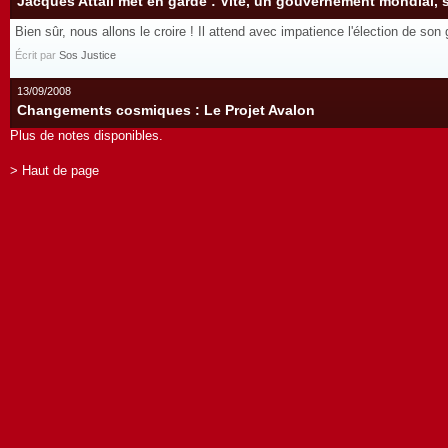
Jacques Attali met en garde : Vite, un gouvernement mondial, si
Bien sûr, nous allons le croire ! Il attend avec impatience l'élection de so
Écrit par
Sos Justice
13/09/2008
Changements cosmiques : Le Projet Avalon
Plus de notes disponibles.
> Haut de page