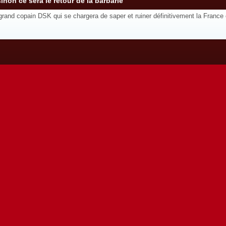
non ce sera le retour de la barbarie
n grand copain DSK qui se chargera de saper et ruiner définitivement la France 