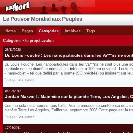
Le Pouvoir Mondial aux Peuples
Notes
Pages
Catégories
Archives
Tags
Catégorie > le-projet-avalon
28/11/2020
Dr. Louis Fouché : Les nanoparticules dans les Va***ns ne sont
Dr. Louis Fouché: Les nanoparticules dans les Va***ns ne sont plus une sci
particule dont le diamètre nominal est inférieur à 100 nm environ1. Louis
« nano-objet » tel que défini par la norme ISO précitée) ou insistent sur le
Écrit par
Sos Justice
04/02/2012
Jordan Maxwell : Mainmise sur la planète Terre, Los Angeles, C
Comme cela nous serons tous fixés. Voir la précédente conférence de Jor
planète Terre Los Angeles, Californie, septembre 2008 Cette page est la trad
Écrit par
Sos Justice
17/04/2011