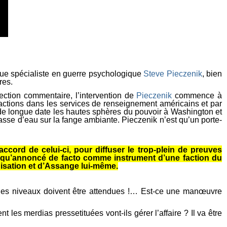
gue spécialiste en guerre psychologique
Steve Pieczenik
, bien
res.
ection commentaire, l’intervention de
Pieczenik
commence à
factions dans les services de renseignement américains et par
 de longue date les hautes sphères du pouvoir à Washington et
asse d’eau sur la fange ambiante. Pieczenik n’est qu’un porte-
 accord de celui-ci, pour diffuser le trop-plein de preuves
isqu’annoncé de facto comme instrument d’une faction du
isation et d’Assange lui-même.
s les niveaux doivent être attendues !… Est-ce une manœuvre
 les merdias pressetituées vont-ils gérer l’affaire ? Il va être