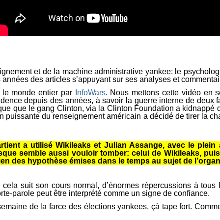
seignement et de la machine administrative yankee: le psycholo
 années des articles s’appuyant sur ses analyses et commentai
s le monde entier par
InfoWars
. Nous mettons cette vidéo en s
vidence depuis des années, à savoir la guerre interne de deux 
lique que le gang Clinton, via la Clinton Foundation a kidnappé
n puissante du renseignement américain a décidé de tirer la ch
rtient a utilisé Wikileaks et Julian Assange, avec le plein
sque semble aussi vouloir tomber: celui de Wikileaks, pu
ien des hypothèse émises dans le temps au sujet de l’organ
i cela suit son cours normal, d’énormes répercussions à tou
rte-parole peut être interprété comme un signe de confiance.
semaine de la farce des élections yankees, çà tape fort. Comment