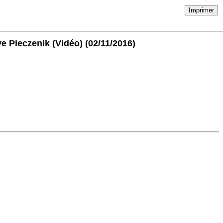
Imprimer
ve Pieczenik (Vidéo)
(02/11/2016)
ervices de renseignements US.
on pour mettre un terme aux activités de ces réseaux criminels
irait en prison !