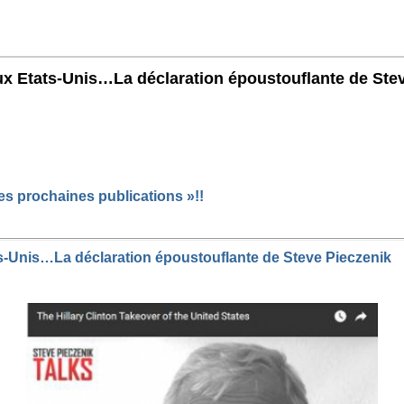
aux Etats-Unis…La déclaration époustouflante de Ste
ption du Gang International US de Khillary y compris dans les s
et Julian Assange aurait accepté d’être leur agent de divulgati
ec tout ce qu’il dévoilerait sur Clinton avant les élections, elle 
es prochaines publications »!!
ats-Unis…La déclaration époustouflante de Steve Pieczenik