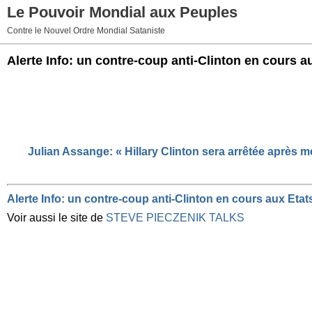
Le Pouvoir Mondial aux Peuples
Contre le Nouvel Ordre Mondial Sataniste
Alerte Info: un contre-coup anti-Clinton en cours 
Encore de nouvelles révélations sur les intrigues et la corru
Apparemment la CIA et le FBI se livrent des guerres internes 
internationaux
!
Ce n’est pas pour rien qu’Assange a toujours écrit et clamé qu’av
Julian Assange: « Hillary Clinton sera arrêtée après m
Alerte Info: un contre-coup anti-Clinton en cours aux Et
Voir aussi le site de
STEVE PIECZENIK TALKS