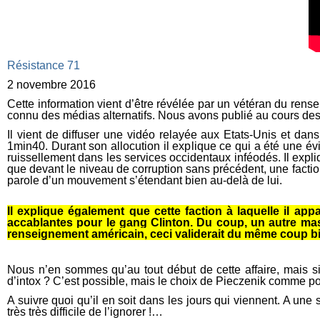
Résistance 71
2 novembre 2016
Cette information vient d’être révélée par un vétéran du ren
connu des médias alternatifs. Nous avons publié au cours des
Il vient de diffuser une vidéo relayée aux Etats-Unis et dan
1min40. Durant son allocution il explique ce qui a été une é
ruissellement dans les services occidentaux inféodés. Il exp
que devant le niveau de corruption sans précédent, une factio
parole d’un mouvement s’étendant bien au-delà de lui.
Il explique également que cette faction à laquelle il appa
accablantes pour le gang Clinton. Du coup, un autre ma
renseignement américain, ceci validerait du même coup b
Nous n’en sommes qu’au tout début de cette affaire, mais s
d’intox ? C’est possible, mais le choix de Pieczenik comme po
A suivre quoi qu’il en soit dans les jours qui viennent. A une 
très très difficile de l’ignorer !…