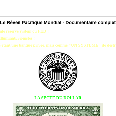
- Le Réveil Pacifique Mondial - Documentaire complet
al
e réserve
system ou FED !
luminati/Sionistes !
e étant une banque privée, mais comme "UN SYSTEME" de destru
LA SECTE DU DOLLAR