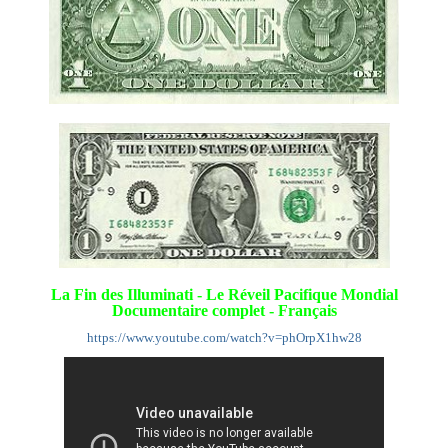
La Fin des Illuminati - Le Réveil Pacifique Mondial
Documentaire complet - Français
https://www.youtube.com/watch?v=phOrpX1hw28