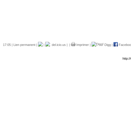
17:05 |
Lien permanent
|
|
del.icio.us
|
|
Imprimer
|
Digg
|
Facebo
http: