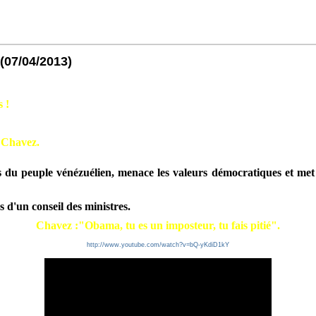
(07/04/2013)
 !
 Chavez.
 du peuple vénézuélien, menace les valeurs démocratiques et met 
 d'un conseil des ministres.
Chavez :"Obama, tu es un imposteur, tu fais pitié".
http://www.youtube.com/watch?v=bQ-yKdiD1kY