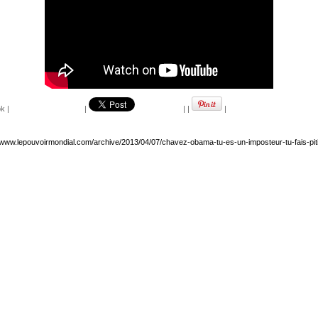
ok
|
|
|
|
|
//www.lepouvoirmondial.com/archive/2013/04/07/chavez-obama-tu-es-un-imposteur-tu-fais-piti