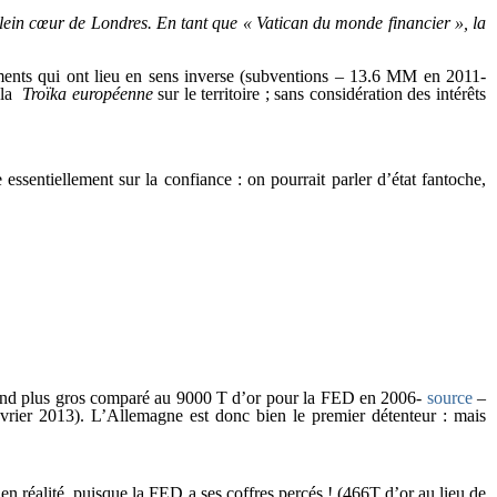
 plein cœur de Londres. En tant que « Vatican du monde financier », la
ements qui ont lieu en sens inverse (subventions – 13.6 MM en 2011-
e la
Troïka européenne
sur le territoire ; sans considération des intérêts
e essentiellement sur la confiance : on pourrait parler d’état fantoche,
cond plus gros comparé au 9000 T d’or pour la FED en 2006-
source
–
vrier 2013). L’Allemagne est donc bien le premier détenteur : mais
 réalité, puisque la FED a ses coffres percés ! (466T d’or au lieu de