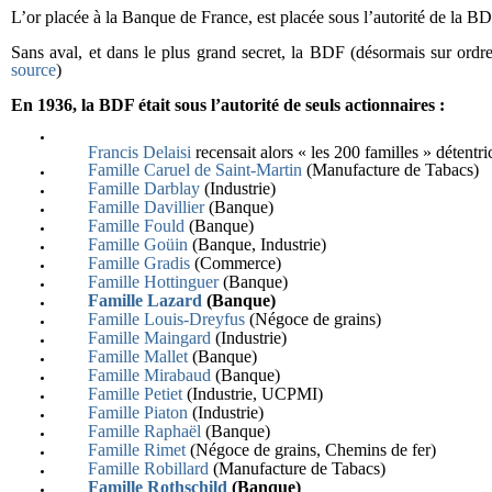
L’or placée à la Banque de France, est placée sous l’autorité de la BD
Sans aval, et dans le plus grand secret, la BDF (désormais sur ordr
source
)
E
n 1936, la BDF était sous l’autorité de seuls actionnaires :
Francis Delaisi
recensait alors « les 200 familles » détentri
Famille Caruel de Saint-Martin
(Manufacture de Tabacs)
Famille Darblay
(Industrie)
Famille Davillier
(Banque)
Famille Fould
(Banque)
Famille Goüin
(Banque, Industrie)
Famille Gradis
(Commerce)
Famille Hottinguer
(Banque)
Famille Lazard
(Banque)
Famille Louis-Dreyfus
(Négoce de grains)
Famille Maingard
(Industrie)
Famille Mallet
(Banque)
Famille Mirabaud
(Banque)
Famille Petiet
(Industrie, UCPMI)
Famille Piaton
(Industrie)
Famille Raphaël
(Banque)
Famille Rimet
(Négoce de grains, Chemins de fer)
Famille Robillard
(Manufacture de Tabacs)
Famille Rothschild
(Banque)