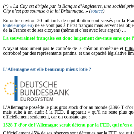
(*) « La City est dirigée par la Banque d’Angleterre, une société pri
City n’est pas soumise à la loi Britannique. » (
source
)
En outre environ 20 milliards de contribution sont versés par la
touteleurope.eu
) ne se vont pas à l’État français mais servent les obj
de la France et de ses citoyens (même si c’est avec leur argent) …
La souveraineté française est donc largement devenue sans que l
N’ayant absolument pas le contrôle de la création monétaire et
l’ill
corroboré par des représentants pantins, et une capacité législative l
L’Allemagne est-elle beaucoup mieux lotie ?
L’Allemagne possède le plus gros stock d’or au monde (3396 T d’or
mais suite à un audit à la FED, il apparait « qu’il ne reste plus q
officiellement seulement, car on constate que :
1528 T d’or de l’Allemagne serait détenu par la FED, qui n’en a
Officiellement 45% de ses réserves sont détenues par la FED (ce qui 