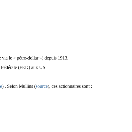
 via le « pétro-dollar ») depuis 1913.
ve Fédérale (FED) aux US.
ce
) . Selon Mullins (
source
), ces actionnaires sont :