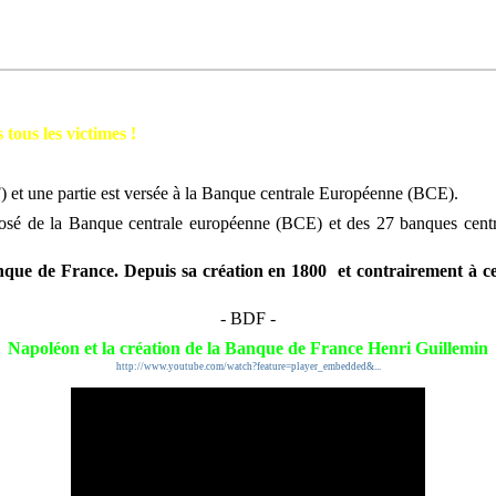
tous les victimes !
F) et une partie est versée à la Banque centrale Européenne (BCE).
osé de la Banque centrale européenne (BCE) et des 27 banques cent
anque de France.
Depuis sa création en 1800 et c
ontrairement à ce
- BDF -
Napoléon et la création de la Banque de France Henri Guillemin
http://www.youtube.com/watch?feature=player_embedded&...