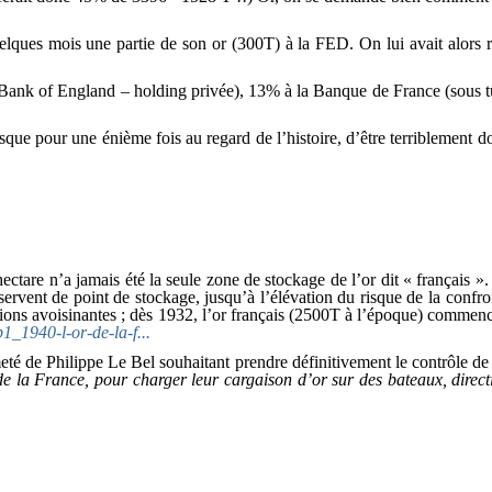
uelques mois une partie de son or (300T) à la FED. On lui avait alors r
e (Bank of England – holding privée), 13% à la Banque de France (sous 
isque pour une énième fois au regard de l’histoire, d’être terribleme
 hectare n’a jamais été la seule zone de stockage de l’or dit « français 
 servent de point de stockage, jusqu’à l’élévation du risque de la con
tions avoisinantes ; dès 1932, l’or français (2500T à l’époque) commence
1_1940-l-or-de-la-f...
rmeté de Philippe Le Bel souhaitant prendre définitivement le contrôle d
e la France, pour charger leur cargaison d’or sur des bateaux, directio