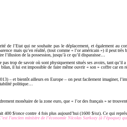
orité de l’Etat qui ne souhaite pas le déplacement, et également au c
arence mais qu’en réalité, (tout comme « l’or américain ») il peut très 
ire l’illusion de la possession, jusqu’à ce qu’il disparaisse…
ie pas trop de savoir où sont physiquement situés ses avoirs, tant qu’il
bilan, il lui est impossible de faire même ouvrir « son » coffre car en 
3) – et bientôt ailleurs en Europe – on peut facilement imaginer, l’imp
tabilité politique…
rement monétaire de la zone euro, que « l’or des français » se trouvent t
ait 400 $/once contre 4 fois plus aujourd’hui (1600 $/oz). Ce qui repré
’est l’ancien ministre de l’économie Nicolas Sarkozy (à l’époque) qui 