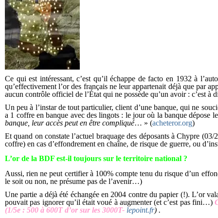
Ce qui est intéressant, c’est qu’il échappe de facto en 1932 à l’aut
qu’effectivement l’or des français ne leur appartenait déjà que par app
aucun contrôle officiel de l’État qui ne possède qu’un avoir : c’est à d
Un peu à l’instar de tout particulier, client d’une banque, qui ne souc
a 1 coffre en banque avec des lingots : le jour où la banque dépose le 
banque, leur accès peut en être compliqué
… » (
acheteror.org
)
Et quand on constate l’actuel braquage des déposants à Chypre (03/201
coffre) en cas d’effondrement en chaîne, de risque de guerre, ou d’ins
L’or de la BDF est-il toujours sur le territoire national ?
Aussi, rien ne peut certifier à 100% compte tenu du risque d’un effond
le soit ou non, ne présume pas de l’avenir…)
Une partie a déjà été échangée en 2004 contre du papier (!). L’or val
pouvait pas ignorer qu’il était voué à augmenter (et c’est pas fini…)
C
(1/5e : 500 à 600T d’or sur les 3000T-
lepoint.fr
) .