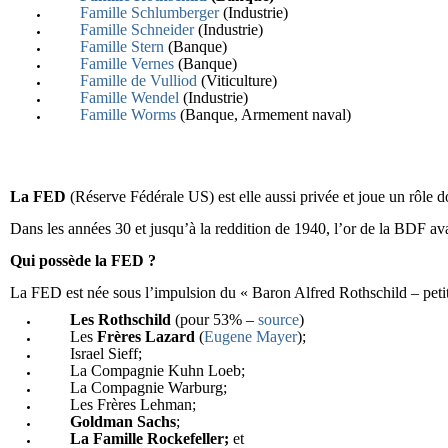
Famille Schlumberger
(Industrie)
Famille Schneider
(Industrie)
Famille Stern
(Banque)
Famille Vernes
(Banque)
Famille de Vulliod
(Viticulture)
Famille Wendel
(Industrie)
Famille Worms
(Banque, Armement naval)
La FED
(Réserve Fédérale US) est elle aussi privée et joue un rôle d
Dans les années 30 et jusqu’à la reddition de 1940, l’or de la BDF av
Qui possède la FED ?
La FED est née sous l’impulsion du « Baron Alfred Rothschild – petit
Les Rothschild
(pour 53% –
source
)
Les
Frères Lazard
(
Eugene Mayer
);
Israel Sieff;
La Compagnie Kuhn Loeb;
La Compagnie Warburg;
Les Frères Lehman;
Goldman Sachs
;
La Famille Rockefeller;
et