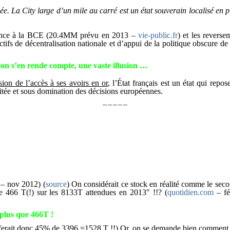
vée. La City large d’un mile au carré est un état souverain localisé en
 France à la BCE (20.4MM prévu en 2013 –
vie-public.fr
) et les revers
ectifs de décentralisation nationale et d’appui de la politique obscure d
’on s’en rende compte, une vaste illusion …
usion de l’accès à ses avoirs en or
, l’État français est un état qui repos
imitée et sous domination des décisions européennes.
—————
 – nov 2012) (
source
) On considérait ce stock en réalité comme le se
ue 466 T(!) sur les 8133T attendues en 2013″ !!? (
quotidien.com
– fé
 plus que 466T !
ferait donc 45% de 3396 =1528 T !!) Or, on se demande bien comment en