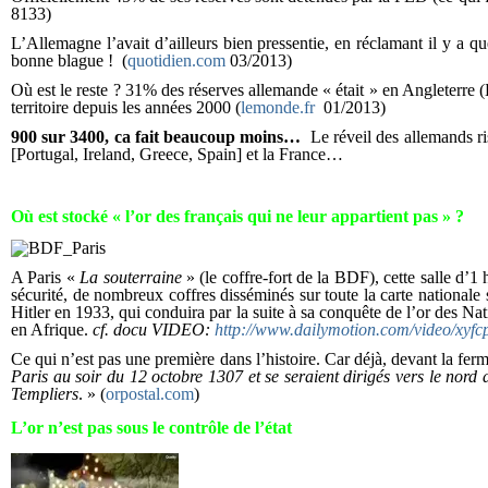
8133)
L’Allemagne l’avait d’ailleurs bien pressentie, en réclamant il y a q
bonne blague ! (
quotidien.com
03/2013)
Où est le reste ? 31% des réserves allemande « était » en Angleterr
territoire depuis les années 2000 (
lemonde.fr
01/2013)
900 sur 3400, ca fait beaucoup moins…
Le réveil des allemands r
[Portugal, Ireland, Greece, Spain] et la France…
Où est stocké « l’or des français qui ne leur appartient pas » ?
A Paris «
La souterraine
» (le coffre-fort de la BDF), cette salle d’1
sécurité, de nombreux coffres disséminés sur toute la carte nationale
Hitler en 1933, qui conduira par la suite à sa conquête de l’or des Na
en Afrique.
cf. docu VIDEO:
http://www.dailymotion.com/video/xyfcp
Ce qui n’est pas une première dans l’histoire. Car déjà, devant la fe
Paris au soir du 12 octobre 1307 et se seraient dirigés vers le nord d
Templiers
. » (
orpostal.com
)
L’or n’est pas sous le contrôle de l’état