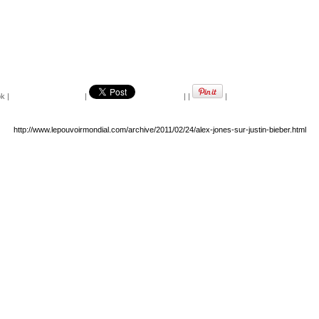
ok
|
|
|
|
|
http://www.lepouvoirmondial.com/archive/2011/02/24/alex-jones-sur-justin-bieber.html