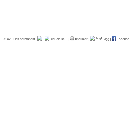
03:02 |
Lien permanent
|
|
del.icio.us
|
|
Imprimer
|
Digg
|
Facebo