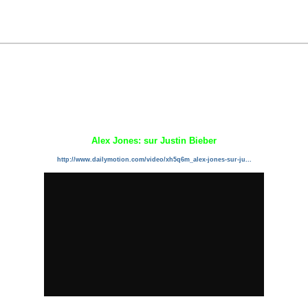
Alex Jones: sur Justin Bieber
http://www.dailymotion.com/video/xh5q6m_alex-jones-sur-ju...