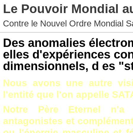
Le Pouvoir Mondial a
Contre le Nouvel Ordre Mondial S
Des anomalies électro
elles d'expériences co
dimensionnels, d es "s
Nous avons une autre visi
l'entité que l'on appelle SAT
Notre Père Eternel n'a
antagonistes et complémentai
ou l'énergie masculine et f