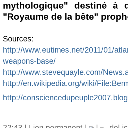
mythologique" destiné à 
"Royaume de la bête" prophé
Sources:
http://www.eutimes.net/2011/01/atl
weapons-base/
http://www.stevequayle.com/News.a
http://en.wikipedia.org/wiki/File:Be
http://consciencedupeuple2007.blo
22:43 |
Lien permanent
|
|
del.ic