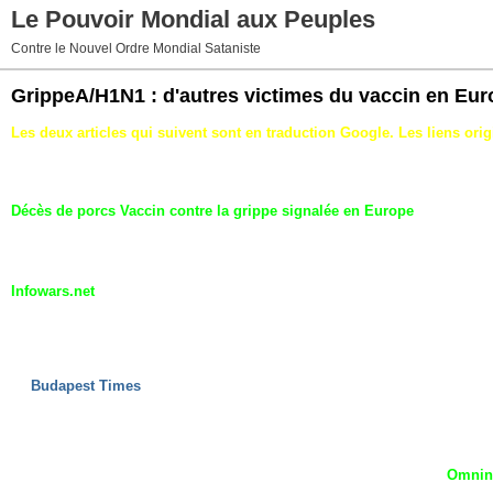
Le Pouvoir Mondial aux Peuples
Contre le Nouvel Ordre Mondial Sataniste
GrippeA/H1N1 : d'autres victimes du vaccin en Eur
Les deux articles qui suivent sont en traduction Google. Les liens origi
Encore une victime du vaccin de chez GSK, en Suède. Un homme d'une
elle, deux jours après avoir reçu le vaccin. Et les autorités ont reçu 1
Décès de porcs Vaccin contre la grippe signalée en Europe
Vaccin fabricant attribue le taux élevé d'effets secondaires à de nouve
Steve Watson
Infowars.net
Vendredi 23 octobre 2009
Que les gouvernements européens aller de l'avant avec la masse des prog
temps après la prise du vaccin H1N1.
Le
Budapest Times
rapporte que de 64 ans vieille femme est morte deux j
Une autopsie a été programmée pour déterminer s'il existe un lien entre le va
Jusqu'à présent, seulement 4 personnes sont mortes de la grippe porcine e
Vaccin H1N1 du pays est fournie par le fabricant de vaccins locales
Omnin