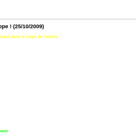
ope !
(25/10/2009)
naux dans le corps de l'article.
 cinquantaine d'année est mort d'une crise cardiaque, 12 heures après
90 plaintes de personnes qui souffraient d'effets secondaire tels que : do
aux adjuvants
rammes de vaccination contre la grippe porcine, des rapports de la Hongrie
ours seulement après avoir reçu le coup de H1N1.
ccin et le décès de la patiente, qui souffrait de chroniques, mais doux, les ma
n Hongrie.
vest
.
Le gouvernement a commandé il ya six millions de doses représentent e