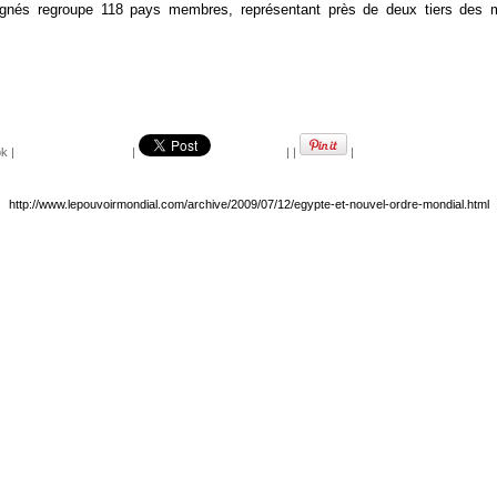
gnés regroupe 118 pays membres, représentant près de deux tiers des me
ok
|
|
|
|
|
http://www.lepouvoirmondial.com/archive/2009/07/12/egypte-et-nouvel-ordre-mondial.html