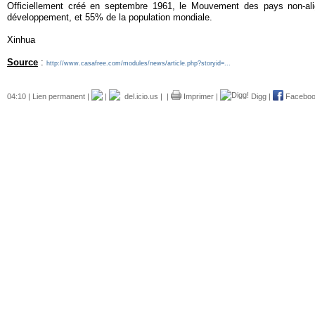
Officiellement créé en septembre 1961, le Mouvement des pays non-ali
développement, et 55% de la population mondiale.
Xinhua
Source
:
http://www.casafree.com/modules/news/article.php?storyid=...
04:10 |
Lien permanent
|
|
del.icio.us
|
|
Imprimer
|
Digg
|
Facebo