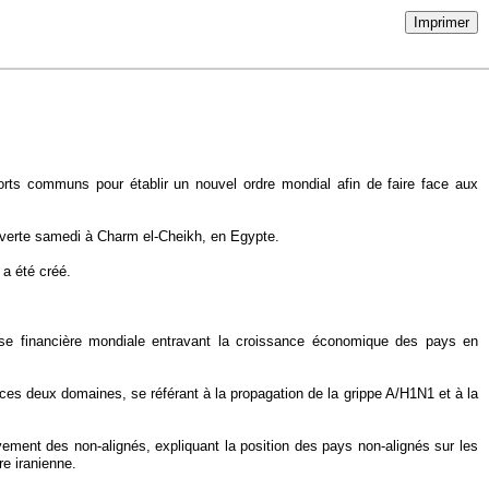
Imprimer
forts communs pour établir un nouvel ordre mondial afin de faire face aux
uverte samedi à Charm el-Cheikh, en Egypte.
 a été créé.
 crise financière mondiale entravant la croissance économique des pays en
s ces deux domaines, se référant à la propagation de la grippe A/H1N1 et à la
ment des non-alignés, expliquant la position des pays non-alignés sur les
re iranienne.