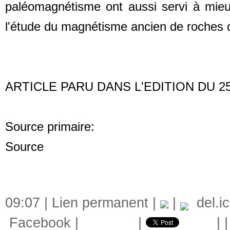
paléomagnétisme ont aussi servi à mieu
l'étude du magnétisme ancien de roches 
ARTICLE PARU DANS L'EDITION DU 25
Source primaire:
http://www.lemonde.fr/a
Source s
http://www.jacquesfortier.com/Zweb/JF/
09:07 |
Lien permanent
|
|
del.ic
Facebook
|
|
|