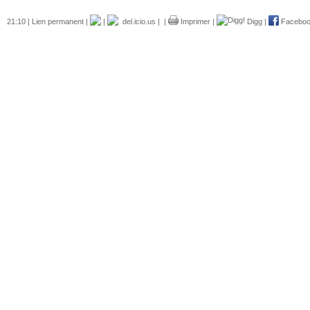
21:10 |
Lien permanent
|
|
del.icio.us
|
|
Imprimer
|
Digg
|
Facebo