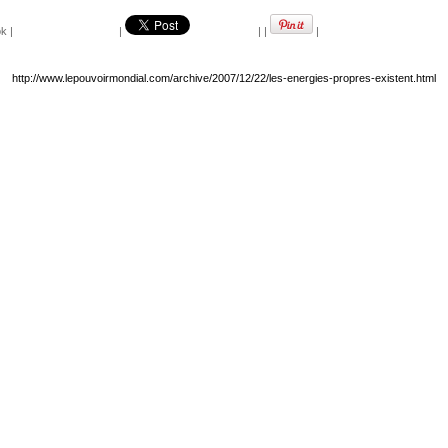
ok
|
|
|
|
|
http://www.lepouvoirmondial.com/archive/2007/12/22/les-energies-propres-existent.html