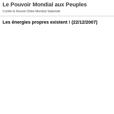
Le Pouvoir Mondial aux Peuples
Contre le Nouvel Ordre Mondial Sataniste
Les énergies propres existent !
(22/12/2007)
Les énergies propres existent ! Elles sont tenues secrètes par les USA !
Télécharger le document en Pdf sur ce site
http://disclosure.free.fr/
Le site en Anglais
http://www.disclosureproject.org/
CNES -
GEIPAN
-
Rapport OVNIS - Extraterrestres et énergies propres
Un rapport a été remis en 2000 par les responsables du GEIPAN, à CHIRAC et JOSPIN.
Silence radio sur ce rapport ! Les archives du GEIPAN ont été rendues publiques depuis ma
Télécharger le rapport COMETA sur ce site
http://www.cnes-geipan.fr/geipan/documentation.html
La Tromperie cosmique – (Cosmic deception)
Le Nouvel Ordre Mondial veut nous faire croire à une attaque des Extraterrestres.
Est-ce pour cela que BUSH veut créer le bouclier anti-missile en Europe ?
http://spirit2012.free.fr/tromperie.htm